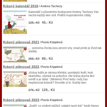
Krásný kalendář 2016
/ Andrea Tachezy
Kalendář s původními ilustracemi Andrey Tachezy Vás
nechá každý den snít. Potěší inspirativními citáty.
45,- Kč
129,- Kč
Krásný plánovač 2021
/ Pavla Köpplová
„…polovina života jsou jenom sny, snad proto je život tak
sladký.
89,- Kč
269,- Kč
Krásný plánovač 2022
/ Pavla Köpplová
„Krása tváře je okrasa křehká, pomíjející květ, lesk
okamžiku, závislá na pokožce. Ale krása ducha tkví
uvnitř a je stálá.“ (Moliere) Proč tedy i svůj čas
neplánovat krásně? Dovolte si to. Každý den.
129,- Kč
279,- Kč
Krásný plánovač 2023
/ Pavla Köpplová
„Změň, co změnit můžeš, ostatní nech být,” tvrdil Henry