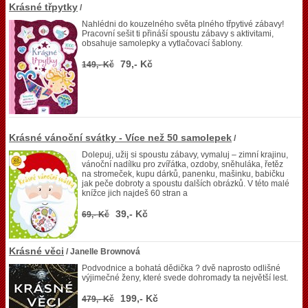
Krásné třpytky
/
Nahlédni do kouzelného světa plného třpytivé zábavy!
Pracovní sešit ti přináší spoustu zábavy s aktivitami,
obsahuje samolepky a vytlačovací šablony.
79,- Kč
149,- Kč
Krásné vánoční svátky - Více než 50 samolepek
/
Dolepuj, užij si spoustu zábavy, vymaluj – zimní krajinu,
vánoční nadílku pro zvířátka, ozdoby, sněhuláka, řetěz
na stromeček, kupu dárků, panenku, mašinku, babičku
jak peče dobroty a spoustu dalších obrázků. V této malé
knížce jich najdeš 60 stran a
39,- Kč
69,- Kč
Krásné věci
/ Janelle Brownová
Podvodnice a bohatá dědička ? dvě naprosto odlišné
výjimečné ženy, které svede dohromady ta největší lest.
199,- Kč
479,- Kč