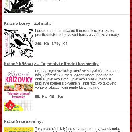
Krásné barvy - Zahrada
/
Leporelo pro miminka od 6 měsíců k rozvoji zraku
prostřednictvím objevování barev a zvířat ze zahrady.
179,- Kč
249,- Kč
Krásné křížovky – Tajemství přírodní kosmetiky
/
Objevte tajemství krásy, které se skrývá všude kolem
nás, v přírodě! Zkuste si vyrobit vlastní peeling na
obličej, pleťovou vodu, pleťovou masku nebo si
připravte koupel z okvětních lístků růží. Po takovéto
voňavé relaxaci vám půjde luštění samo.
49,- Kč
99,- Kč
Krásné narozeniny
/
Taky máte rádi, když se slaví narozeniny, svátek nebo