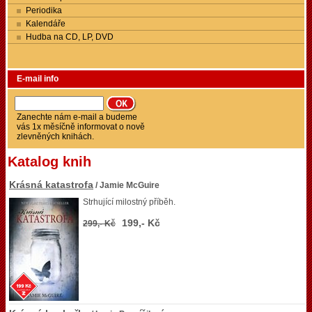
Periodika
Kalendáře
Hudba na CD, LP, DVD
E-mail info
Zanechte nám e-mail a budeme
vás 1x měsíčně informovat o nově
zlevněných knihách.
Katalog knih
Krásná katastrofa
/ Jamie McGuire
Strhující milostný příběh.
199,- Kč
299,- Kč