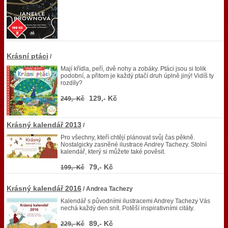
Krásní ptáci
/
Mají křídla, peří, dvě nohy a zobáky. Ptáci jsou si tolik
podobní, a přitom je každý ptačí druh úplně jiný! Vidíš ty
rozdíly?
129,- Kč
249,- Kč
Krásný kalendář 2013
/
Pro všechny, kteří chtějí plánovat svůj čas pěkně.
Nostalgicky zasněné ilustrace Andrey Tachezy. Stolní
kalendář, který si můžete také pověsit.
79,- Kč
199,- Kč
Krásný kalendář 2016
/ Andrea Tachezy
Kalendář s původními ilustracemi Andrey Tachezy Vás
nechá každý den snít. Potěší inspirativními citáty.
89,- Kč
229,- Kč