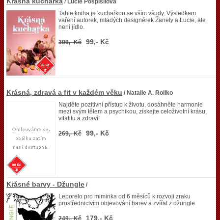
Krásná kuchařka
/ Lucie Pospíšilová
Tahle kniha je kuchařkou se vším všudy. Výsledkem
vaření autorek, mladých designérek Žanety a Lucie, ale
není jídlo.
99,- Kč
399,- Kč
Krásná, zdravá a fit v každém věku
/ Natalie A. Rollko
Najděte pozitivní přístup k životu, dosáhněte harmonie
mezi svým tělem a psychikou, získejte celoživotní krásu,
vitalitu a zdraví!
99,- Kč
269,- Kč
Krásné barvy - Džungle
/
Leporelo pro miminka od 6 měsíců k rozvoji zraku
prostřednictvím objevování barev a zvířat z džungle.
179,- Kč
249,- Kč