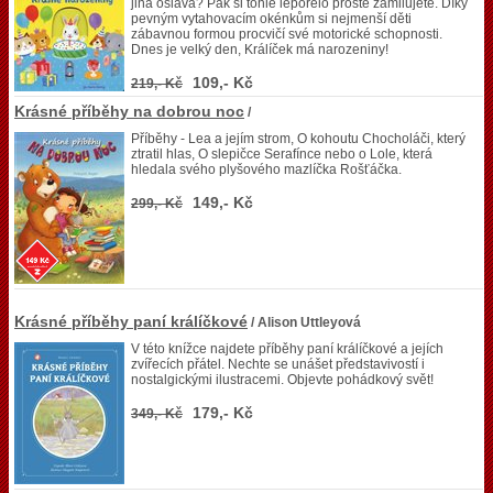
jiná oslava? Pak si tohle leporelo prostě zamilujete. Díky
pevným vytahovacím okénkům si nejmenší děti
zábavnou formou procvičí své motorické schopnosti.
Dnes je velký den, Králíček má narozeniny!
109,- Kč
219,- Kč
Krásné příběhy na dobrou noc
/
Příběhy - Lea a jejím strom, O kohoutu Chocholáči, který
ztratil hlas, O slepičce Serafínce nebo o Lole, která
hledala svého plyšového mazlíčka Rošťáčka.
149,- Kč
299,- Kč
Krásné příběhy paní králíčkové
/ Alison Uttleyová
V této knížce najdete příběhy paní králíčkové a jejích
zvířecích přátel. Nechte se unášet představivostí i
nostalgickými ilustracemi. Objevte pohádkový svět!
179,- Kč
349,- Kč