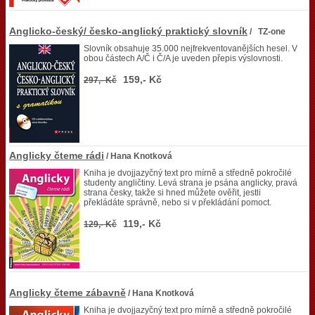
Anglicko-český/ česko-anglický praktický slovník
/ TZ-one
Slovník obsahuje 35.000 nejfrekventovanějších hesel. V
obou částech A/Č i Č/A je uveden přepis výslovnosti.
159,- Kč
297,- Kč
Anglicky čteme rádi
/ Hana Knotková
Kniha je dvojjazyčný text pro mírně a středně pokročilé
studenty angličtiny. Levá strana je psána anglicky, pravá
strana česky, takže si hned můžete ověřit, jestli
překládáte správně, nebo si v překládání pomoct.
119,- Kč
129,- Kč
Anglicky čteme zábavně
/ Hana Knotková
Kniha je dvojjazyčný text pro mírně a středně pokročilé