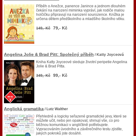
Příběh o Anežce, panence Janince a jednom dlouhém
čekání na narození miminka vypráví, jak rodiče malou
holčičku připravují na narození sourozence. Knížka je
určena dětem předškolního a mladšího školního věku.
79,- Kč
149,- Kč
Angelina Jolie & Brad Pitt: Společný příběh
/ Katty Joyceová
Kniha Katty Joyceové sleduje životní peripetie Angelina
Jolie & Brad Pitta.
99,- Kč
349,- Kč
Anglická gramatika
/ Lutz Walther
Přehledně a logicky seřazené gramatické jevy, které se
můžete učit, nebo jen opakovat, shrnují vše, co pro
běžnou komunikaci v angličtině potřebujete.
Vypracováním úvodního a závěrečného testu zjistíte,
jakých pokroků jste dosáhli.