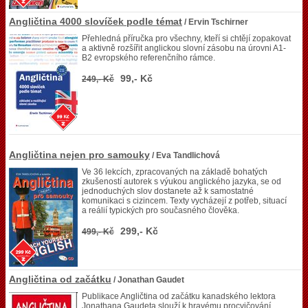
Angličtina 4000 slovíček podle témat
/ Ervin Tschirner
Přehledná příručka pro všechny, kteří si chtějí zopakovat
a aktivně rozšířit anglickou slovní zásobu na úrovni A1-
B2 evropského referenčního rámce.
99,- Kč
249,- Kč
Angličtina nejen pro samouky
/ Eva Tandlichová
Ve 36 lekcích, zpracovaných na základě bohatých
zkušeností autorek s výukou anglického jazyka, se od
jednoduchých slov dostanete až k samostatné
komunikaci s cizincem. Texty vycházejí z potřeb, situací
a reálií typických pro současného člověka.
299,- Kč
499,- Kč
Angličtina od začátku
/ Jonathan Gaudet
Publikace Angličtina od začátku kanadského lektora
Jonathana Gaudeta slouží k hravému procvičování