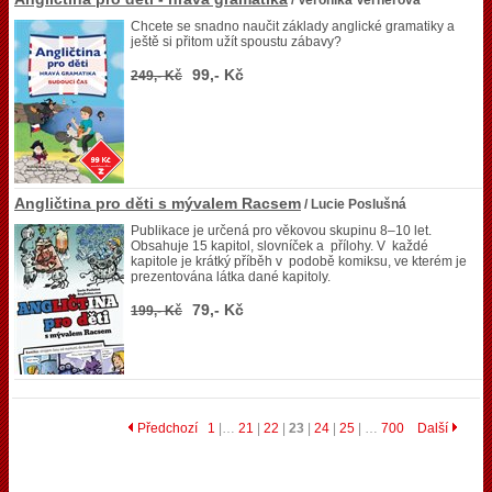
/ Veronika Vernerová
Chcete se snadno naučit základy anglické gramatiky a
ještě si přitom užít spoustu zábavy?
99,- Kč
249,- Kč
Angličtina pro děti s mývalem Racsem
/ Lucie Poslušná
Publikace je určená pro věkovou skupinu 8–10 let.
Obsahuje 15 kapitol, slovníček a přílohy. V každé
kapitole je krátký příběh v podobě komiksu, ve kterém je
prezentována látka dané kapitoly.
79,- Kč
199,- Kč
Předchozí
1
|…
21
|
22
|
23
|
24
|
25
| …
700
Další