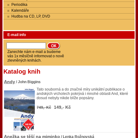
Periodika
Kalendáře
Hudba na CD, LP, DVD
E-mail info
Zanechte nám e-mail a budeme
vás 1x měsíčně informovat o nově
zlevněných knihách.
Katalog knih
Andy
/ John Biggins
Tato souborná a do značné míry unikátní publikace o
andských vrcholech pokrývá i mnohé oblasti And, které
dosud nebyly nikde blíže popsány.
149,- Kč
749,- Kč
Anežka se těší na miminko
/ Lenka Rožnovská