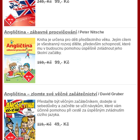
99,- Kč
249,- Kč
Angličtina - zábavné procvičování
/ Peter Nitsche
Kniha je určena pro děti předškolního věku. Jejím cílem
je všestranný rozvoj dítěte, především schopností, které
mu v budoucnu pomohou úspěšně zvládnout jeho
školní začátky.
99,- Kč
159,- Kč
Angličtina – zlomte své věčné začátečnictví
/ David Gruber
Přestaňte být věčným začátečníkem, dodejte si
sebedůvěry a začněte se učit návykům, které vám
účinně pomohou při cestě za úspěšným zvládnutím
cizího jazyka.
49,- Kč
119,- Kč