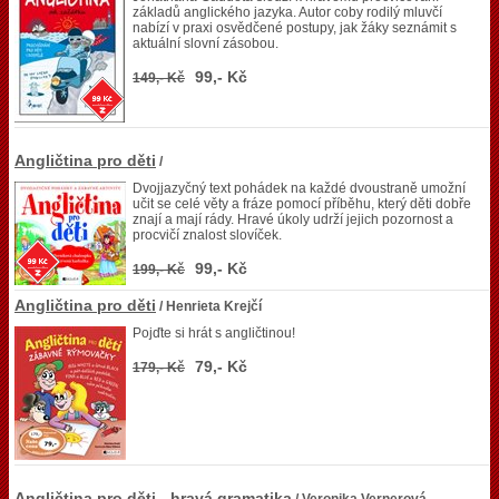
základů anglického jazyka. Autor coby rodilý mluvčí
nabízí v praxi osvědčené postupy, jak žáky seznámit s
aktuální slovní zásobou.
99,- Kč
149,- Kč
Angličtina pro děti
/
Dvojjazyčný text pohádek na každé dvoustraně umožní
učit se celé věty a fráze pomocí příběhu, který děti dobře
znají a mají rády. Hravé úkoly udrží jejich pozornost a
procvičí znalost slovíček.
99,- Kč
199,- Kč
Angličtina pro děti
/ Henrieta Krejčí
Pojďte si hrát s angličtinou!
79,- Kč
179,- Kč
Angličtina pro děti - hravá gramatika