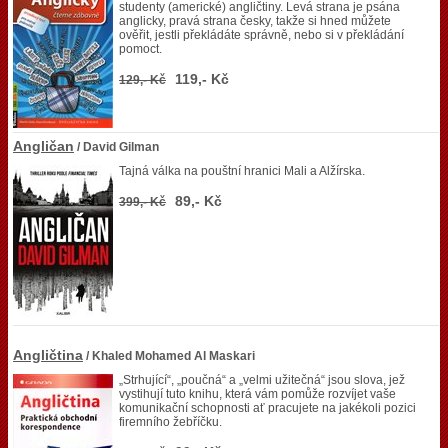
studenty (americké) angličtiny. Levá strana je psána
anglicky, pravá strana česky, takže si hned můžete
ověřit, jestli překládáte správně, nebo si v překládání
pomoct.
119,- Kč
129,- Kč
Angličan
/ David Gilman
Tajná válka na pouštní hranici Mali a Alžírska.
89,- Kč
399,- Kč
Angličtina
/ Khaled Mohamed Al Maskari
„Strhující“, „poučná“ a „velmi užitečná“ jsou slova, jež
vystihují tuto knihu, která vám pomůže rozvíjet vaše
komunikační schopnosti ať pracujete na jakékoli pozici
firemního žebříčku.