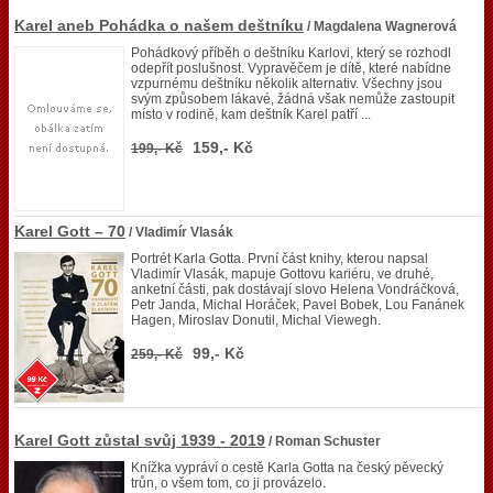
Karel aneb Pohádka o našem deštníku
/ Magdalena Wagnerová
Pohádkový příběh o deštníku Karlovi, který se rozhodl
odepřít poslušnost. Vypravěčem je dítě, které nabídne
vzpurnému deštníku několik alternativ. Všechny jsou
svým způsobem lákavé, žádná však nemůže zastoupit
místo v rodině, kam deštník Karel patří ...
159,- Kč
199,- Kč
Karel Gott – 70
/ Vladimír Vlasák
Portrét Karla Gotta. První část knihy, kterou napsal
Vladimír Vlasák, mapuje Gottovu kariéru, ve druhé,
anketní části, pak dostávají slovo Helena Vondráčková,
Petr Janda, Michal Horáček, Pavel Bobek, Lou Fanánek
Hagen, Miroslav Donutil, Michal Viewegh.
99,- Kč
259,- Kč
Karel Gott zůstal svůj 1939 - 2019
/ Roman Schuster
Knížka vypráví o cestě Karla Gotta na český pěvecký
trůn, o všem tom, co ji provázelo.