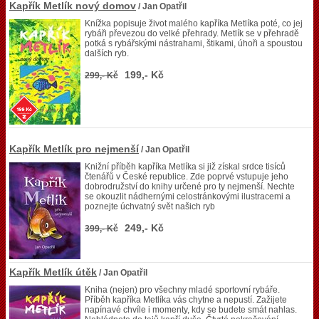
Kapřík Metlík nový domov
/ Jan Opatřil
Knížka popisuje život malého kapříka Metlíka poté, co jej
rybáři převezou do velké přehrady. Metlík se v přehradě
potká s rybářskými nástrahami, štikami, úhoři a spoustou
dalších ryb.
199,- Kč
299,- Kč
Kapřík Metlík pro nejmenší
/ Jan Opatřil
Knižní příběh kapříka Metlíka si již získal srdce tisíců
čtenářů v České republice. Zde poprvé vstupuje jeho
dobrodružství do knihy určené pro ty nejmenší. Nechte
se okouzlit nádhernými celostránkovými ilustracemi a
poznejte úchvatný svět našich ryb
249,- Kč
399,- Kč
Kapřík Metlík útěk
/ Jan Opatřil
Kniha (nejen) pro všechny mladé sportovní rybáře.
Příběh kapříka Metlíka vás chytne a nepustí. Zažijete
napínavé chvíle i momenty, kdy se budete smát nahlas.