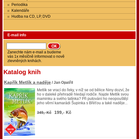
Periodika
Kalendáře
Hudba na CD, LP, DVD
E-mail info
Zanechte nám e-mail a budeme
vás 1x měsíčně informovat o nově
zlevněných knihách.
Katalog knih
Kapřík Metlík a naděje
/ Jan Opatřil
Metlík se vrací do řeky, v níž se od bělice Niny dozví, že
ho v daleké přehradě hledají rodiče. Najde Metlík svou
maminku a svého tatínka? Při putování ho neopouštějí
jeho věrní kamarádi Šupinka s Břéťou a také naděje...
199,- Kč
349,- Kč