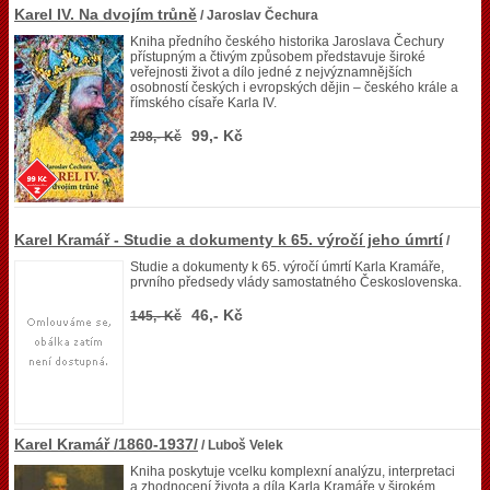
Karel IV. Na dvojím trůně
/ Jaroslav Čechura
Kniha předního českého historika Jaroslava Čechury
přístupným a čtivým způsobem představuje široké
veřejnosti život a dílo jedné z nejvýznamnějších
osobností českých i evropských dějin – českého krále a
římského císaře Karla IV.
99,- Kč
298,- Kč
Karel Kramář - Studie a dokumenty k 65. výročí jeho úmrtí
/
Studie a dokumenty k 65. výročí úmrtí Karla Kramáře,
prvního předsedy vlády samostatného Československa.
46,- Kč
145,- Kč
Karel Kramář /1860-1937/
/ Luboš Velek
Kniha poskytuje vcelku komplexní analýzu, interpretaci
a zhodnocení života a díla Karla Kramáře v širokém