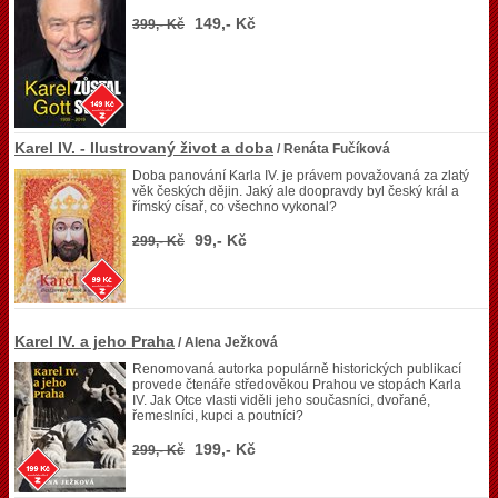
149,- Kč
399,- Kč
Karel IV. - Ilustrovaný život a doba
/ Renáta Fučíková
Doba panování Karla IV. je právem považovaná za zlatý
věk českých dějin. Jaký ale doopravdy byl český král a
římský císař, co všechno vykonal?
99,- Kč
299,- Kč
Karel IV. a jeho Praha
/ Alena Ježková
Renomovaná autorka populárně historických publikací
provede čtenáře středověkou Prahou ve stopách Karla
IV. Jak Otce vlasti viděli jeho současníci, dvořané,
řemeslníci, kupci a poutníci?
199,- Kč
299,- Kč