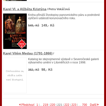
Karel VI. a Alžběta Kristýna
/ Petra Vokáčová
Kniha přináší životopisy panovnického páru a podrobné
vylíčení událostí korunovačního roku.
149,- Kč
549,- Kč
Karel Vilém Medau (1791-1866)
/
Katalog ke stejnojmenné výstavě v Severočeské galerii
výtvarného umění v Litoměřicích v roce 1998.
98,- Kč
382,- Kč
Předchozí
1
|…
219
|
220
|
221
|
222
|
223
| …
700
Další