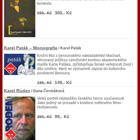
kontextu.
300,- Kč
590,- Kč
Karel Paták – Monografie
/ Karel Paták
Knižní titul z berounského nakladatelství Machart,
věnovaný průřezu celoživotní tvorbou akademického
malíře Karla Patáka, zpřístupňuje široké veřejnosti život i
dílo umělce, který se významně zapsal do kulturního
povědomí Berouna.
149,- Kč
249,- Kč
Karel Roden
/ Dana Čermáková
Velký portrét nejlepšího českého herce současnosti.
Jako jediný se prosadil v kolébce světového filmu -
Hollywoodu
99,- Kč
269,- Kč