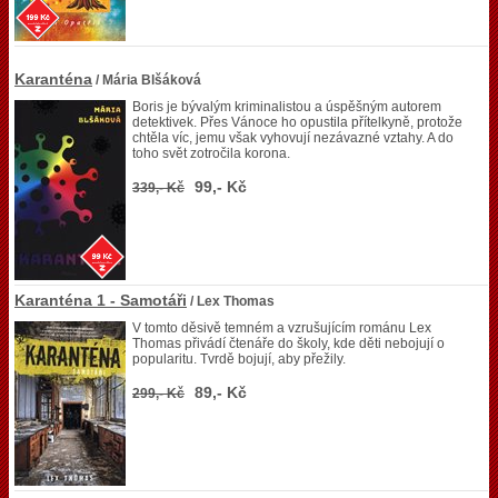
Karanténa
/ Mária Blšáková
Boris je bývalým kriminalistou a úspěšným autorem
detektivek. Přes Vánoce ho opustila přítelkyně, protože
chtěla víc, jemu však vyhovují nezávazné vztahy. A do
toho svět zotročila korona.
99,- Kč
339,- Kč
Karanténa 1 - Samotáři
/ Lex Thomas
V tomto děsivě temném a vzrušujícím románu Lex
Thomas přivádí čtenáře do školy, kde děti nebojují o
popularitu. Tvrdě bojují, aby přežily.
89,- Kč
299,- Kč