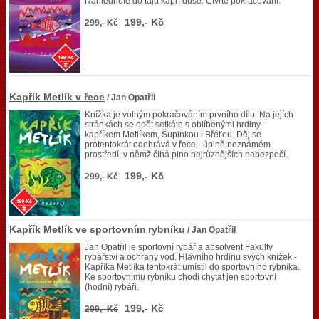
Nahlédnete do tajů kapří duše. Čtvrté pokračování.
199,- Kč
299,- Kč
Kapřík Metlík v řece
/ Jan Opatřil
Knížka je volným pokračováním prvního dílu. Na jejích
stránkách se opět setkáte s oblíbenými hrdiny -
kapříkem Metlíkem, Šupinkou i Břéťou. Děj se
protentokrát odehrává v řece - úplně neznámém
prostředí, v němž číhá plno nejrůznějších nebezpečí.
199,- Kč
299,- Kč
Kapřík Metlík ve sportovním rybníku
/ Jan Opatřil
Jan Opatřil je sportovní rybář a absolvent Fakulty
rybářství a ochrany vod. Hlavního hrdinu svých knížek -
Kapříka Metlíka tentokrát umístil do sportovního rybníka.
Ke sportovnímu rybníku chodí chytat jen sportovní
(hodní) rybáři.
199,- Kč
299,- Kč