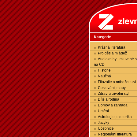
Kategorie
Krásná literatura
Pro děti a mládež
Audioknihy - mluvené s
na CD
Historie
Naučná
Filozofie a náboženství
Cestování, mapy
Zdraví a životní styl
Dítě a rodina
Domov a zahrada
Umění
Astrologie, ezoterika
Jazyky
Učebnice
Regionální literatura