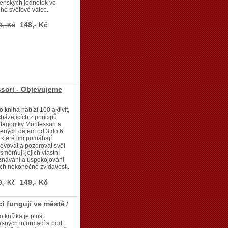
enských jednotek ve
hé světové válce.
148,- Kč
8,- Kč
ssori - Objevujeme
o kniha nabízí 100 aktivit,
házejících z principů
dagogiky Montessori a
čených dětem od 3 do 6
, které jim pomáhají
evovat a pozorovat svět
směrňují jejich vlastní
znávání a uspokojování
ich nekonečné zvídavosti.
149,- Kč
9,- Kč
ci fungují ve městě
/
o knížka je plná
sných informací a pod