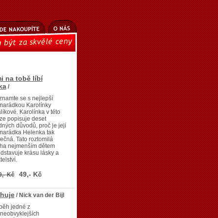
i na tobě líbí
ka
/
namte se s nejlepší
marádkou Karolínky
líkové. Karolínka v této
ze popisuje deset
ných důvodů, proč je její
marádka Helenka tak
ečná. Tato roztomilá
iha nejmenším dětem
dstavuje krásu lásky a
telství.
49,- Kč
9,- Kč
huje
/ Nick van der Bijl
běh jedné z
neobvyklejších