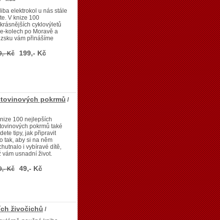
iba elektrokol u nás stále
te. V knize 100
krásnějších cyklovýletů
 e-kolech po Moravě a
ezsku vám přinášíme
199,- Kč
9,- Kč
ěstovinových pokrmů
/
nize 100 nejlepších
tovinových pokrmů také
dete tipy, jak připravit
lo tak, aby si na něm
hutnalo i vybíravé dítě,
 vám usnadní život.
49,- Kč
9,- Kč
ích živočichů
/