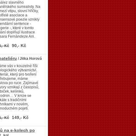
nález slavného
nělského surrealisty. Na
ezí vtipu, slovní hříčky,
třelé asociace a
nsensové poezie vznikly
endární sentence -
gerie -, které v tomto
ání doplňují ilustrace
ara Fernándeze Arii.
90,- Kč
5,- Kč
oateliéru
/ Jitka Horová
áme vás v kouzelné říši
logického výtvarnictví.
eriál, který pro tvoření
třebujeme, máme
lova po ruce. Zajímavé
vory vznikají z časopisů,
biček, kelímků,
rodnin… V knize se
káte s tradičními
chnikami v novém,
dnoduchém pojetí.
149,- Kč
5,- Kč
tů na e-kolech po
/ kol.