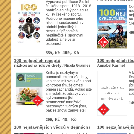
Výpravná publikace Sto let
českého sportu 1918 - 2018
Obl
nabízí ojedinělý pohled za
ros
kulisy českého sportu.
nej
Podrobně mapuje jeho
na
historii i současnost a v
Sl
období jednotlivých
desetiletí připomíná
49
nejdůležitější sportovní
události a největší
osobnosti.
499,- Kč
559,- Kč
100 nejlepších receptů
100 nejlepších t
nízkosacharidové diety
/ Nicola Graimes
Annabel Karmel
Kniha je nezbytným
V k
pomocníkem pro všechny,
těs
kdo chce mít svou váhu pod
naj
kontrolou tím, že omezí
jíd
příjem sacharidů. Pokud jste
poc
si mysleli, že zdravý životní
což
styl znamená jíst
neomezené množství
14
nezdravých tučných jídel,
pak se znovu zamyslete!
49,- Kč
299,- Kč
100 nejslavnějších vědců v dějinách
100 nejzajímavějš
/