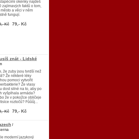
klápěcími okénky najdeš
 zajímavých faktů o tom,
 město a věci v něm
stně fungují.
79,- Kč
9,- Kč
usíš znát - Lidské
m
e, že zuby jsou tvrdší než
ti? Že některé léky
ou pomoci vytvořit
erbakterie? Že vlasy
u dost silné na to, aby po
ch vyšplhala armáda?
o že v pokožce obličeje
í tisíce roztočů? Fůůůj...
79,- Kč
9,- Kč
razech
/
Serna
le moderní jazykový