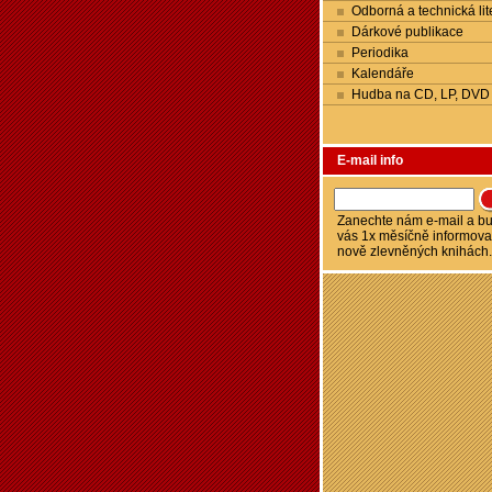
Odborná a technická lit
Dárkové publikace
Periodika
Kalendáře
Hudba na CD, LP, DVD
E-mail info
Zanechte nám e-mail a 
vás 1x měsíčně informova
nově zlevněných knihách.