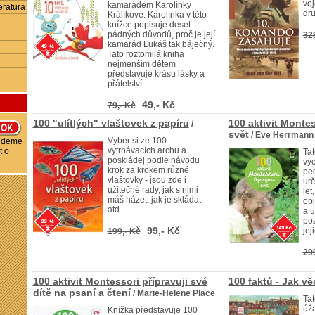
voj
kamarádem Karolínky
eratura
dru
Králíkové. Karolínka v této
knížce popisuje deset
pádných důvodů, proč je její
32
kamarád Lukáš tak báječný.
Tato roztomilá kniha
nejmenším dětem
představuje krásu lásky a
přátelství.
49,- Kč
79,- Kč
100 "ulítlých" vlaštovek z papíru
100 aktivit Monte
/
svět
/ Eve Herrmann
Vyber si ze 100
budeme
vytrhávacích archu a
t o
Tat
poskládej podle návodu
vyc
krok za krokem různé
pe
vlaštovky - jsou zde i
ur
užitečné rady, jak s nimi
let
máš házet, jak je skládat
obj
atd.
a u
po
99,- Kč
jej
199,- Kč
29
100 aktivit Montessori přípravuji své
100 faktů - Jak vě
dítě na psaní a čtení
/ Marie-Helene Place
Tat
úža
Knížka představuje 100