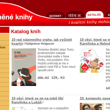
Katalog knih
10 rad nájemného vraha, jak vyčistit
10 věcí, které se m
kvartýr
Karolínka a Helen
/ Hallgrimur Helgason
lovo
Tomislav Bokšić alias Toxic,
Sez
profesionální zabiják
ka
chorvatské mafie v New
Krá
Yorku, má problém. Pro
kni
vraždu policisty je mu v
pád
patách celá FBI a Toxic musí
ka
opustit zemi.
báj
kn
pře
129,- Kč
299,- Kč
přá
12
10 věcí, které se mi na tobě líbí
10. komando zasa
Karolínka a Lukáš
/
Pří
nej
Seznam se s nejlepším