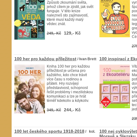
Způsob zkoumání světa,
vy
jehož cílem je zjistit, jak svět
špa
funguje. V této knize
pom
nalezneš sto zajímavostí,
neo
které musí každý malý
no
vědec znát.
leg
gre
vyd
129,- Kč
249,- Kč
Cés
27
100 her pro každou příležitost
100 inspirací z Ek
/ Ivan Brett
Kniha 100 her pro každou
Vít
příležitost je určena pro
eko
každého, kdo chce trávit
Mat
více času s rodinou a
po
přáteli. Hry rozvíjejí
dos
představivost, schopnost
výt
řešit problémy i mezilidskou
kra
komunikaci a lze je hrát
pří
téměř kdekoliv a kdykoliv.
set
te
je
244,- Kč
349,- Kč
23
100 let českého sportu 1918-2018
100 nej cyklovýle
/ kol.
Moravě a Slezsku