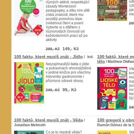
od
různých aktivit, respektující
100
zásady Montessori
jak
pedagogiky, a díky nim dítě
vla
získá znalosti, které mu
později pomohou lépe
zvládnout čtení a psaní.
29
Vyberte si s dítětem z
různorodých činností od
každodenních prací až po
aktivity
149,- Kč
299,- Kč
100 faktu, které musíš znát - Jídlo
100 faktů, které m
/ kol.
tělo
/ Matthew Oldha
Nejzajímavější fakta o jídle
a potravinách shromážděná
Vít
v jediné knížce pro všechny
kos
milovníky gastronomie i
moh
příznivce zdravé stravy.
sup
jso
99,- Kč
ni
249,- Kč
Neb
žij
24
100 faktů, které musíš znát - Věda
100 gregerií v ob
/
Jonathan Melmoth
Ramón Gómez de la 
Co je to vlastně věda?
Stá