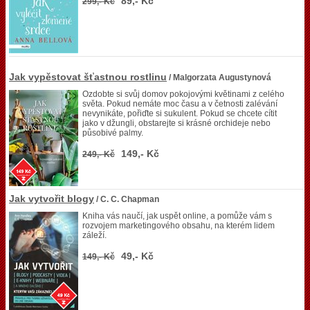
89,- Kč
299,- Kč
Jak vypěstovat šťastnou rostlinu
/ Malgorzata Augustynová
Ozdobte si svůj domov pokojovými květinami z celého
světa. Pokud nemáte moc času a v četnosti zalévání
nevynikáte, pořiďte si sukulent. Pokud se chcete cítit
jako v džungli, obstarejte si krásné orchideje nebo
působivé palmy.
149,- Kč
249,- Kč
Jak vytvořit blogy
/ C. C. Chapman
Kniha vás naučí, jak uspět online, a pomůže vám s
rozvojem marketingového obsahu, na kterém lidem
záleží.
49,- Kč
149,- Kč