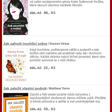
od zatím neobjeveného génia Katie Suttonové! Knížka,
která okouzlí všechny náctileté čtenáře.
98,- Kč
258,- Kč
Jak zahojit truchlící srdce
/ Doreen Virtue
Když truchlíme, potřebujeme utěšit a podpořit a tato
knížka vám nabídne jak praktické rady, tak i duchovní
útěchu. Každá stránka nabízí léčivé poselství, které vám
pomůže vyrovnat se s vaší ztrátou.
22,- Kč
299,- Kč
Jak založit vlastní podnik
/ Matthew Toren
Založit a řídit vlastní podnik může být jedna z
nejúžasnějších zkušeností, kterou můžete zažít. Přečtěte
si tohoto průvodce a splňte si své podnikatelské sny.
59,- Kč
199,- Kč