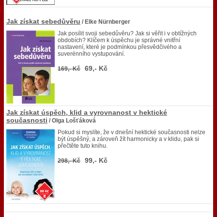
Jak získat sebedůvěru
/ Elke Nürnberger
Jak posílit svoji sebedůvěru? Jak si věřit i v obtížných
obdobích? Klíčem k úspěchu je správné vnitřní
nastavení, které je podmínkou přesvědčivého a
suverénního vystupování.
69,- Kč
169,- Kč
Jak získat úspěch, klid a vyrovnanost v hektické
současnosti
/ Olga Lošťáková
Pokud si myslíte, že v dnešní hektické současnosti nelze
být úspěšný, a zároveň žít harmonicky a v klidu, pak si
přečtěte tuto knihu.
99,- Kč
298,- Kč