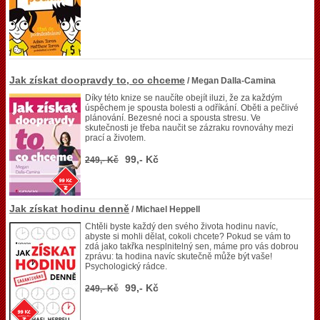
Jak získat doopravdy to, co chceme
/ Megan Dalla-Camina
Díky této knize se naučíte obejít iluzi, že za každým
úspěchem je spousta bolesti a odříkání. Oběti a pečlivé
plánování. Bezesné noci a spousta stresu. Ve
skutečnosti je třeba naučit se zázraku rovnováhy mezi
prací a životem.
99,- Kč
249,- Kč
Jak získat hodinu denně
/ Michael Heppell
Chtěli byste každý den svého života hodinu navíc,
abyste si mohli dělat, cokoli chcete? Pokud se vám to
zdá jako takřka nesplnitelný sen, máme pro vás dobrou
zprávu: ta hodina navíc skutečně může být vaše!
Psychologický rádce.
99,- Kč
249,- Kč