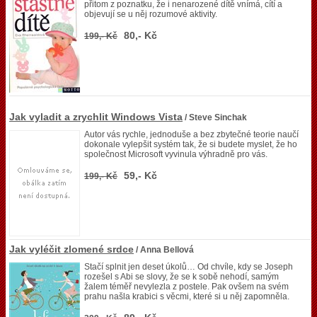
přitom z poznatku, že i nenarozené dítě vnímá, cítí a
objevují se u něj rozumové aktivity.
80,- Kč
199,- Kč
Jak vyladit a zrychlit Windows Vista
/ Steve Sinchak
Autor vás rychle, jednoduše a bez zbytečné teorie naučí
dokonale vylepšit systém tak, že si budete myslet, že ho
společnost Microsoft vyvinula výhradně pro vás.
59,- Kč
199,- Kč
Jak vyléčit zlomené srdce
/ Anna Bellová
Stačí splnit jen deset úkolů… Od chvíle, kdy se Joseph
rozešel s Abi se slovy, že se k sobě nehodí, samým
žalem téměř nevylezla z postele. Pak ovšem na svém
prahu našla krabici s věcmi, které si u něj zapomněla.