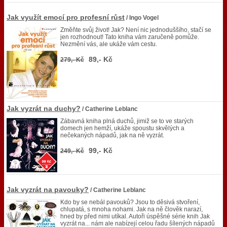
Jak využít emocí pro profesní růst
/ Ingo Vogel
Změňte svůj život! Jak? Není nic jednoduššího, stačí se
jen rozhodnout! Tato kniha vám zaručeně pomůže.
Nezmění vás, ale ukáže vám cestu.
89,- Kč
279,- Kč
Jak vyzrát na duchy?
/ Catherine Leblanc
Zábavná kniha plná duchů, jimiž se to ve starých
domech jen hemží, ukáže spoustu skvělých a
nečekaných nápadů, jak na ně vyzrát.
99,- Kč
249,- Kč
Jak vyzrát na pavouky?
/ Catherine Leblanc
Kdo by se nebál pavouků? Jsou to děsivá stvoření,
chlupatá, s mnoha nohami. Jak na ně člověk narazí,
hned by před nimi utíkal. Autoři úspěšné série knih Jak
vyzrát na... nám ale nabízejí celou řadu šílených nápadů