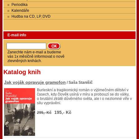
Periodika
Kalendáře
Hudba na CD, LP, DVD
E-mail info
Zanechte nám e-mail a budeme
vás 1x měsíčně informovat o nově
zlevněných knihách.
Katalog knih
Jak voják opravuje gramofon
/ Saša Stanišič
Burleskní a tragikomický román o výjimečném dětství v
časech, kdy člověk usíná v míru a probouzí se do války,
o brutální ztrátě důvěrného světa, ale i o nezlomné víře v
sílu vyprávění.
195,- Kč
295,- Kč