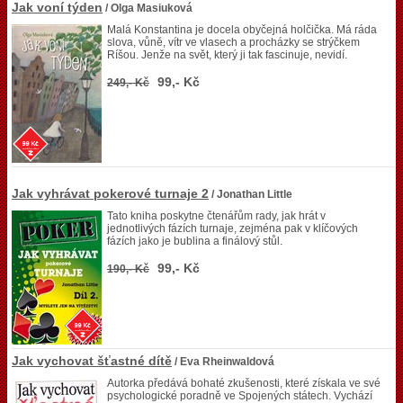
Jak voní týden
/ Olga Masiuková
Malá Konstantina je docela obyčejná holčička. Má ráda
slova, vůně, vítr ve vlasech a procházky se strýčkem
Ríšou. Jenže na svět, který ji tak fascinuje, nevidí.
99,- Kč
249,- Kč
Jak vyhrávat pokerové turnaje 2
/ Jonathan Little
Tato kniha poskytne čtenářům rady, jak hrát v
jednotlivých fázích turnaje, zejména pak v klíčových
fázích jako je bublina a finálový stůl.
99,- Kč
190,- Kč
Jak vychovat šťastné dítě
/ Eva Rheinwaldová
Autorka předává bohaté zkušenosti, které získala ve své
psychologické poradně ve Spojených státech. Vychází