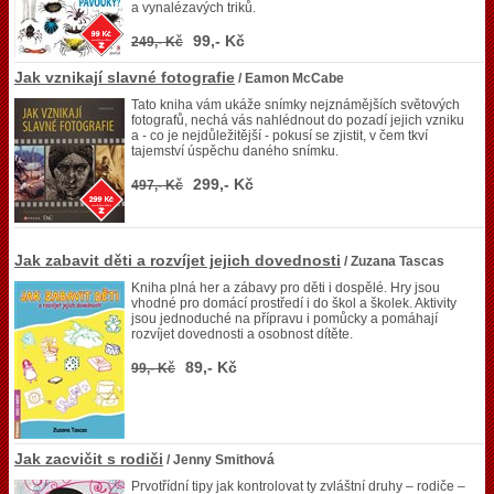
a vynalézavých triků.
99,- Kč
249,- Kč
Jak vznikají slavné fotografie
/ Eamon McCabe
Tato kniha vám ukáže snímky nejznámějších světových
fotografů, nechá vás nahlédnout do pozadí jejich vzniku
a - co je nejdůležitější - pokusí se zjistit, v čem tkví
tajemství úspěchu daného snímku.
299,- Kč
497,- Kč
Jak zabavit děti a rozvíjet jejich dovednosti
/ Zuzana Tascas
Kniha plná her a zábavy pro děti i dospělé. Hry jsou
vhodné pro domácí prostředí i do škol a školek. Aktivity
jsou jednoduché na přípravu i pomůcky a pomáhají
rozvíjet dovednosti a osobnost dítěte.
89,- Kč
99,- Kč
Jak zacvičit s rodiči
/ Jenny Smithová
Prvotřídní tipy jak kontrolovat ty zvláštní druhy – rodiče –