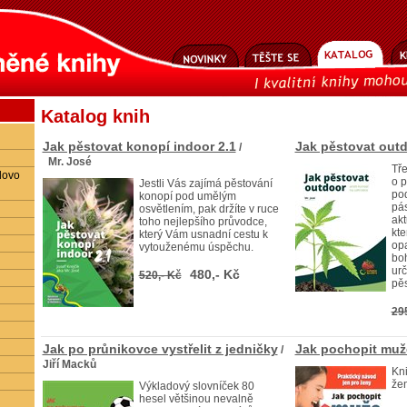
Katalog knih
Jak pěstovat konopí indoor 2.1
Jak pěstovat out
/
Mr. José
Tře
lovo
o p
Jestli Vás zajímá pěstování
po
konopí pod umělým
pá
osvětlením, pak držíte v ruce
akt
toho nejlepšího průvodce,
kt
který Vám usnadní cestu k
opa
vytouženému úspěchu.
boh
ur
480,- Kč
520,- Kč
pěs
29
Jak po průnikovce vystřelit z jedničky
Jak pochopit muž
/
Jiří Macků
Kn
žen
Výkladový slovníček 80
hesel většinou nevalně