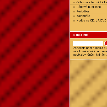
Odborná a technická lit
Dárkové publikace
Periodika
Kalendáře
Hudba na CD, LP, DVD
E-mail info
Zanechte nám e-mail a 
vás 1x měsíčně informova
nově zlevněných knihách.