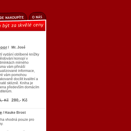
door
/ Mr. José
tí vydání oblíbené knížky
ěstování konopí v
dmínkách mírného
sma vám přináší
ualizované informace,
eré vám pomohou
kovaně docílit kvalitní a
até sklizně. Kniha je
čena především domácím
titelům.
280,- Kč
5,- Kč
e
/ Hauke Brost
iha vhodná pouze pro
y.