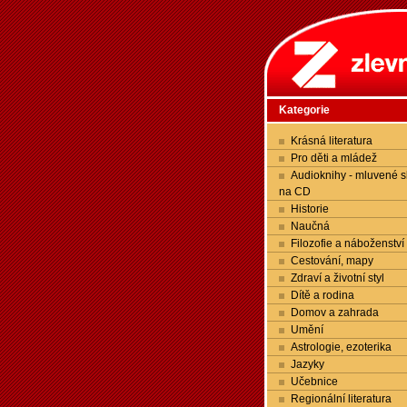
Kategorie
Krásná literatura
Pro děti a mládež
Audioknihy - mluvené s
na CD
Historie
Naučná
Filozofie a náboženství
Cestování, mapy
Zdraví a životní styl
Dítě a rodina
Domov a zahrada
Umění
Astrologie, ezoterika
Jazyky
Učebnice
Regionální literatura