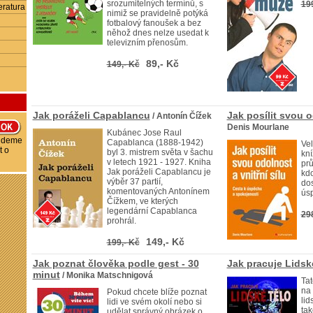
srozumitelných termínů, s
19
eratura
nimiž se pravidelně potýká
fotbalový fanoušek a bez
něhož dnes nelze usedat k
televizním přenosům.
89,- Kč
149,- Kč
Jak poráželi Capablancu
Jak posílit svou o
/ Antonín Čížek
Denis Mourlane
Kubánec Jose Raul
budeme
Capablanca (1888-1942)
Vel
t o
byl 3. mistrem světa v šachu
kní
v letech 1921 - 1927. Kniha
pr
Jak poráželi Capablancu je
kdo
výběr 37 partií,
do
komentovaných Antonínem
úsp
Čížkem, ve kterých
legendární Capablanca
29
prohrál.
149,- Kč
199,- Kč
Jak poznat člověka podle gest - 30
Jak pracuje Lidsk
minut
/ Monika Matschnigová
Tat
na 
Pokud chcete blíže poznat
lid
lidi ve svém okolí nebo si
tak
udělat správný obrázek o