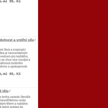
99,- Kč
9,- Kč
dolnost a vnitřní sílu
/
mi čtivá a inspirující
žka je neocenitelným
ůvodcem pro každého,
 se chce více rozvíjet a
sáhnout osobního
ěchu a spokojenosti.
89,- Kč
8,- Kč
é tělo
/
o kniha zavede čtenáře
neuvěřitelnou cestu
ským tělem a nabídne
é letmý pohled do