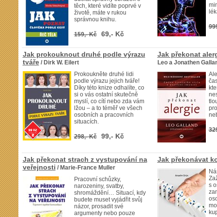
mi
těch, které vidíte poprvé v
lék
životě, máte v rukou
správnou knihu.
99
69,- Kč
159,- Kč
Jak prokouknout druhé podle výrazu
Jak překonat aler
tváře
/ Dirk W. Eilert
Leo a Jonathen Galla
Prokoukněte druhé lidi
Ale
podle výrazu jejich tváře!
čas
Díky této knize odhalíte, co
kte
si o vás ostatní skutečně
nes
myslí, co cítí nebo zda vám
tlo
lžou – a to téměř ve všech
pr
osobních a pracovních
neb
situacích.
32
99,- Kč
298,- Kč
Jak překonat strach z vystupování na
Jak překonávat ko
veřejnosti
/ Marie-France Muller
Náš
Za
Pracovní schůzky,
s o
narozeniny, svatby,
zam
shromáždění… Situací, kdy
oso
budete muset vyjádřit svůj
mo
názor, prosadit své
ku
argumenty nebo pouze