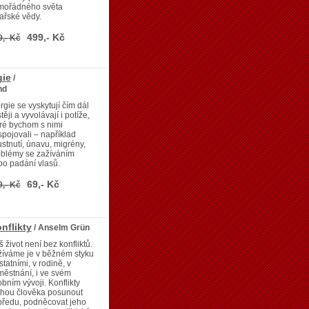
mořádného světa
ařské vědy.
499,- Kč
9,- Kč
gie
/
nd
rgie se vyskytují čím dál
těji a vyvolávají i potíže,
ré bychom s nimi
pojovali – například
ustnutí, únavu, migrény,
oblémy se zažíváním
o padání vlasů.
69,- Kč
9,- Kč
nflikty
/ Anselm Grün
 život není bez konfliktů.
žíváme je v běžném styku
statními, v rodině, v
ěstnání, i ve svém
bním vývoji. Konflikty
hou člověka posunout
předu, podněcovat jeho