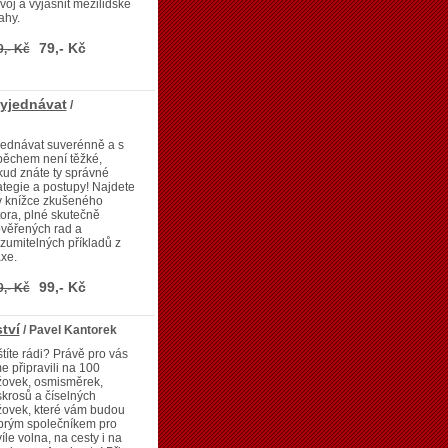
voj a vyjasnit mezilidské
ahy.
79,- Kč
9,- Kč
vyjednávat
/
jednávat suverénně a s
pěchem není těžké,
ud znáte ty správné
ategie a postupy! Najdete
v knížce zkušeného
ora, plné skutečně
věřených rad a
zumitelných příkladů z
xe.
99,- Kč
9,- Kč
tví
/ Pavel Kantorek
títe rádi? Právě pro vás
e připravili na 100
žovek, osmisměrek,
skrosů a číselných
žovek, které vám budou
brým společníkem pro
íle volna, na cesty i na