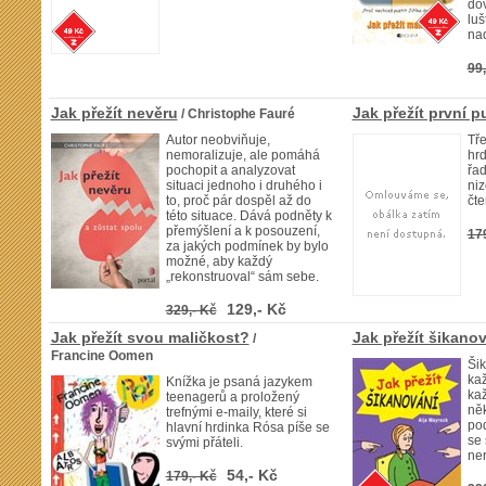
dov
luš
nad
99,
Jak přežít nevěru
Jak přežít první 
/ Christophe Fauré
Autor neobviňuje,
Tře
nemoralizuje, ale pomáhá
hr
pochopit a analyzovat
řa
situaci jednoho i druhého i
ni
to, proč pár dospěl až do
čte
této situace. Dává podněty k
přemýšlení a k posouzení,
17
za jakých podmínek by bylo
možné, aby každý
„rekonstruoval“ sám sebe.
129,- Kč
329,- Kč
Jak přežít svou maličkost?
Jak přežít šikano
/
Francine Oomen
Šik
kaž
Knížka je psaná jazykem
kaž
teenagerů a proložený
něk
trefnými e-maily, které si
po
hlavní hrdinka Rósa píše se
se 
svými přáteli.
ner
54,- Kč
179,- Kč