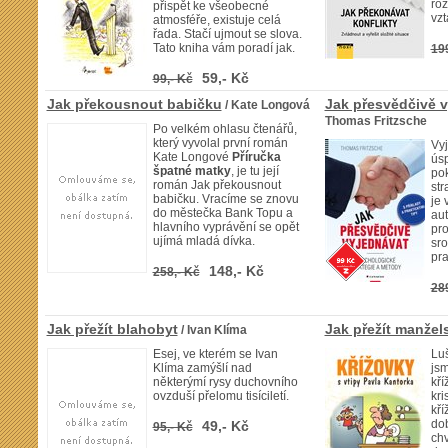
roz
přispět ke všeobecné
vzt
atmosféře, existuje celá
řada. Stačí ujmout se slova.
Tato kniha vám poradí jak.
19
59,- Kč
99,- Kč
Jak překousnout babičku
Jak přesvědčivě 
/ Kate Longová
Thomas Fritzsche
Po velkém ohlasu čtenářů,
který vyvolal první román
Vy
Kate Longové
Příručka
ús
špatné matky
, je tu její
pok
román Jak překousnout
str
babičku. Vracíme se znovu
je 
do městečka Bank Topu a
aut
hlavního vyprávění se opět
pro
ujímá mladá dívka.
sro
pra
148,- Kč
258,- Kč
28
Jak přežít blahobyt
Jak přežít manžels
/ Ivan Klíma
Esej, ve kterém se Ivan
Luš
Klíma zamýšlí nad
jsm
některýmí rysy duchovního
kří
ovzduší přelomu tisíciletí.
kri
kří
do
49,- Kč
95,- Kč
chv