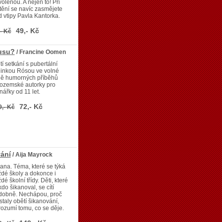
olenou. A nejen to! Při
tění se navíc zasmějete
 vtipy Pavla Kantorka.
49,- Kč
- Kč
pusu?
/ Francine Oomen
tí setkání s pubertální
dinkou Rósou ve volné
dě humorných příběhů
zozemské autorky pro
nářky od 11 let.
72,- Kč
9,- Kč
vání
/ Aija Mayrock
ana. Téma, které se týká
dé školy a dokonce i
dé školní třídy. Děti, které
do šikanoval, se cítí
dobně. Nechápou, proč
staly obětí šikanování,
ozumí tomu, co se děje.