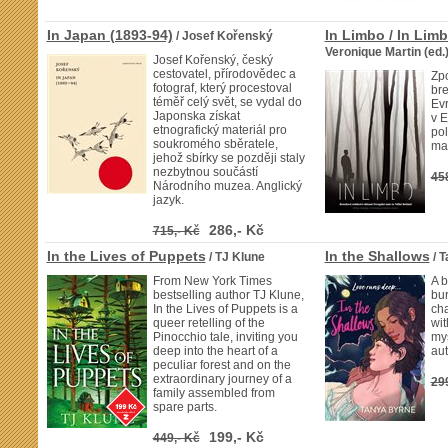
In Japan (1893-94)
In Limbo / In Lim
/ Josef Kořenský
Veronique Martin (ed.
Josef Kořenský, český
cestovatel, přírodovědec a
Zpo
fotograf, který procestoval
bre
téměř celý svět, se vydal do
Evr
Japonska získat
v E
etnografický materiál pro
pol
soukromého sběratele,
man
jehož sbírky se později staly
nezbytnou součástí
45
Národního muzea. Anglický
jazyk.
286,- Kč
715,- Kč
In the Lives of Puppets
In the Shallows
/ TJ Klune
/ 
From New York Times
A b
bestselling author TJ Klune,
bu
In the Lives of Puppets is a
cha
queer retelling of the
wit
Pinocchio tale, inviting you
mys
deep into the heart of a
aut
peculiar forest and on the
extraordinary journey of a
29
family assembled from
spare parts.
199,- Kč
449,- Kč