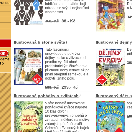
eratura
intrikách a neustálém boji
Dal
národa se svými nejhoršími
a M
vlastnostmi.
34
88,- Kč
368,- Kč
Ilustrovaná historie světa
Ilustrované dějin
/
Tato fascinující
Děj
encyklopedie pokrývá
při
dějiny lidské civilizace od
budeme
prvního využití ohně
39
t o
prehistorickým člověkem a
příchodu doby ledové až po
první obeplutí zeměkoule a
dobytí jižního pólu.
299,- Kč
599,- Kč
Ilustrované pohádky o zvířatech
Ilustrovaný dětský
/
V této bohatě ilustrované
Vy
pohádkové knížce najdete
ces
10 klasických i
převyprávěných příběhů o
19
zvířatech, některé na motivy
známých příběhů bratří
Grimmů a Ezopových bajek.