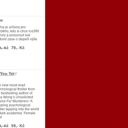
ba
ha je určena pro
dého, kdo si chce rozšířit
zory a posunout své
omí zase o stupeň výše.
79,- Kč
9,- Kč
You Yet
/
e new must-read
chological thriller from
 bestselling author of
a Wong’s Unsolicited
ice For Murderers ‘A
pping psychological
iller tapping into the world
 dark academia’ Female
st
59,- Kč
9,- Kč