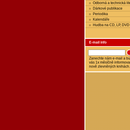
Odborná a technická lit
Dárkové publikace
Periodika
Kalendáře
Hudba na CD, LP, DVD
E-mail info
Zanechte nám e-mail a 
vás 1x měsíčně informova
nově zlevněných knihách.