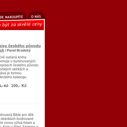
pisy českého původu
ch
/ Pavel Brodský
čně vydaná kniha
ormuje o iluminovaných
kopisech českého původu
olských sbírkách a
ává je formou
deckého katalogu.
100,- Kč
5,- Kč
strovaná Bible pro děti.
stránkách ilustrované
le znovu ožívá Adam a
, Kain a Ábel, Samson a