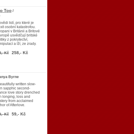
bo Too
/
)
vědi lidí, pro které je
xit osobní katastrofou.
opani v Británii a Britové
vropě usvědčují britské
itiky z pokrytectví,
ipulací a lží, ze zrady.
258,- Kč
8,- Kč
Tanya Byrne
eautifully written slow-
rn sapphic second-
nce love story drenched
h longing, loss and
tery from acclaimed
hor of Afterlove.
59,- Kč
9,- Kč