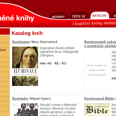
Katalog knih
Iluminace
Iluminované ruko
/ Mary Sharrattová
v polských sbírká
Inspirativní životní příběh
lovo
výjimečné ženy. Hildegardě
Sli
z Bingenu.
inf
ru
48,- Kč
v p
348,- Kč
vyd
vě
24
Ilustrado
Ilustrovaná Bible
/ Miguel Syjuco
/
Strhující román o filipínské
Ilu
revoluci, táhnoucí se přes
Na 
několik generací, a taky o
Bib
úctě k rodině, politických
Eva