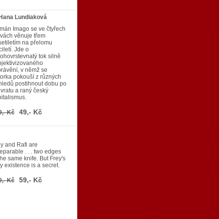
 Hana Lundiaková
mán Imago se ve čtyřech
vách věnuje třem
etiletím na přelomu
íciletí. Jde o
hovrstevnatý tok silně
jektivizovaného
rávění, v němž se
orka pokouší z různých
hledů postihnout dobu po
vratu a raný český
italismus.
49,- Kč
9,- Kč
y and Rafi are
eparable . . . two edges
the same knife. But Frey's
y existence is a secret.
59,- Kč
9,- Kč