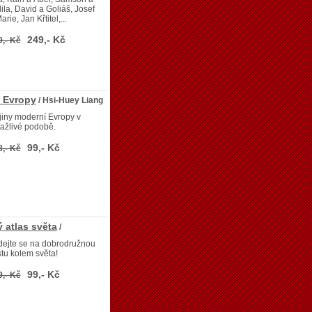
ila, David a Goliáš, Josef
arie, Jan Křtitel,...
249,- Kč
9,- Kč
y Evropy
/ Hsi-Huey Liang
iny moderní Evropy v
tažlivé podobě.
99,- Kč
8,- Kč
 atlas světa
/
dejte se na dobrodružnou
tu kolem světa!
99,- Kč
9,- Kč