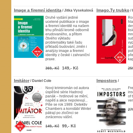
Image a firemní identita
Imago.Ty trubko
/ Jitka Vysekalová
/
Druhé vydání jediné
Ro
ucelené publikace o image
hla
a firemní identitě na našem
des
trhu přináší kromě odborně
tis
erudovaného, a přitom
mno
čtivého výkladu
sub
problematiky také řadu
vyp
příkladů budování, změn i
aut
analýzy image a firemní
po
identity z české i zahraniční
pře
praxe.
kap
149,- Kč
369,- Kč
25
Imitátor
Impostors
/ Daniel Cole
/
Nový krimiromán od autora
Fre
úspěšné série Hadrový
ins
panák – hrdinové se mění,
of 
napětí a akce nepolevují...
ver
Píše se rok 1989. Detektiv
Chambers a konstábl Winter
27
pátrají po zločinci se
zvrácenou vášní.
99,- Kč
149,- Kč