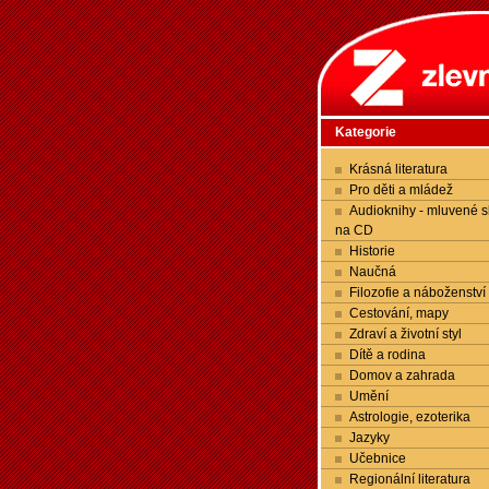
Kategorie
Krásná literatura
Pro děti a mládež
Audioknihy - mluvené s
na CD
Historie
Naučná
Filozofie a náboženství
Cestování, mapy
Zdraví a životní styl
Dítě a rodina
Domov a zahrada
Umění
Astrologie, ezoterika
Jazyky
Učebnice
Regionální literatura