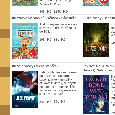
Malí čtenáři jistě uvítají
velká písmena.
179,- Kč
349,- Kč
Ilustrovaný slovník německo-český
Iluze doby
/
/ Jan Šu
Ilustrovaný německo-český
Kni
slovník pro děti ve věku od 7
kaž
do 10 let.
ob
věd
99,- Kč
169,- Kč
24
Iluze pravdy
Im Not Done With 
/ Michal Vaněček
Jesse Q. Sutantová
Strhující thriller z nedaleké
budoucnosti. Šéf odboru
Th
kybernetické kriminálky,
psy
plukovník Marek, se chystá
the
na odchod do penze. Těší
Ver
se na klidné časy na svém
Adv
statku v Posázaví.
gri
thr
79,- Kč
of
249,- Kč
Fir
29