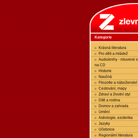
Kategorie
Krásná literatura
Pro děti a mládež
Audioknihy - mluvené s
na CD
Historie
Naučná
Filozofie a náboženství
Cestování, mapy
Zdraví a životní styl
Dítě a rodina
Domov a zahrada
Umění
Astrologie, ezoterika
Jazyky
Učebnice
Regionální literatura