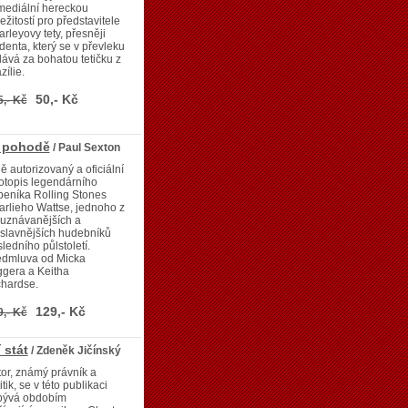
mediální hereckou
ležitostí pro představitele
rleyovy tety, přesněji
denta, který se v převleku
ává za bohatou tetičku z
zílie.
50,- Kč
5,- Kč
v pohodě
/ Paul Sexton
ě autorizovaný a oficiální
otopis legendárního
eníka Rolling Stones
rlieho Wattse, jednoho z
juznávanějších a
slavnějších hudebníků
ledního půlstoletí.
edmluva od Micka
gera a Keitha
chardse.
129,- Kč
9,- Kč
 stát
/ Zdeněk Jičínský
or, známý právník a
itik, se v této publikaci
bývá obdobím