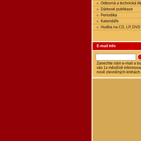
Odborná a technická lit
Dárkové publikace
Periodika
Kalendáře
Hudba na CD, LP, DVD
E-mail info
Zanechte nám e-mail a 
vás 1x měsíčně informova
nově zlevněných knihách.