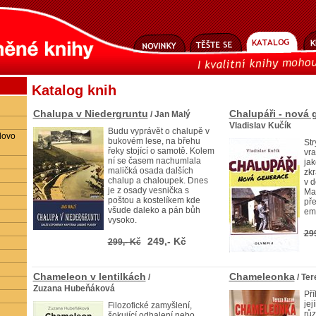
Katalog knih
Chalupa v Niedergruntu
Chalupáři - nová 
/ Jan Malý
Vladislav Kučík
Budu vyprávět o chalupě v
lovo
bukovém lese, na břehu
Str
řeky stojící o samotě. Kolem
vra
ní se časem nachumlala
jak
maličká osada dalších
zkr
chalup a chaloupek. Dnes
v d
je z osady vesnička s
Mal
poštou a kostelíkem kde
př
všude daleko a pán bůh
emi
vysoko.
29
249,- Kč
299,- Kč
Chameleon v lentilkách
Chameleonka
/
/ Te
Zuzana Hubeňáková
Pří
jej
Filozofické zamyšlení,
růz
šokující odhalení nebo