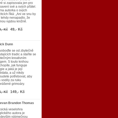
ré si zapisovala jen pro
avení své a svých přátel.
ma autorka o svých
itcích říká: „Ani ve snu by
 tehdy nenapadlo, že
nou vyjdou knižně.
49,- Kč
9,- Kč
rick Dunn
voboďte se od zbytečně
tajících tradic a staňte se
utečným kreativním
gem. S touto knihou
hopíte, jak funguje
ie a jaká je její
stata, a už nikdy
udete potřebovat, aby
 vodily za ruku
prášené grimoáry.
149,- Kč
5,- Kč
Jevan Brandon Thomas
sická veselohra
lického autora je
edevším výjimečnou