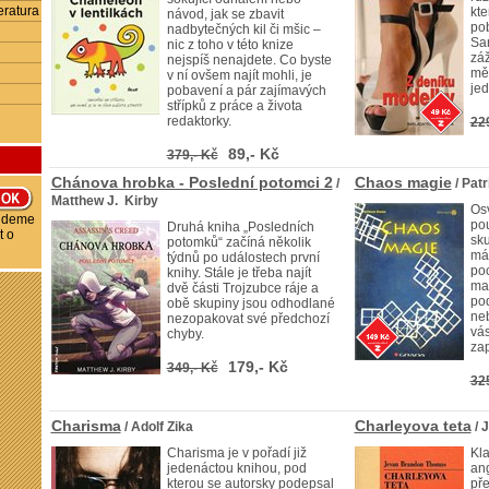
eratura
kte
návod, jak se zbavit
pob
nadbytečných kil či mšic –
Sa
nic z toho v této knize
záž
nejspíš nenajdete. Co byste
mě
v ní ovšem najít mohli, je
jed
pobavení a pár zajímavých
střípků z práce a života
redaktorky.
22
89,- Kč
379,- Kč
Chánova hrobka - Poslední potomci 2
Chaos magie
/
/ Pat
Matthew J. Kirby
Os
budeme
pou
Druhá kniha „Posledních
t o
sk
potomků“ začíná několik
má
týdnů po událostech první
poc
knihy. Stále je třeba najít
mag
dvě části Trojzubce ráje a
pod
obě skupiny jsou odhodlané
neb
nezopakovat své předchozí
vás
chyby.
za
179,- Kč
349,- Kč
32
Charisma
Charleyova teta
/ Adolf Zika
/ 
Charisma je v pořadí již
Kla
jedenáctou knihou, pod
ang
kterou se autorsky podepsal
př