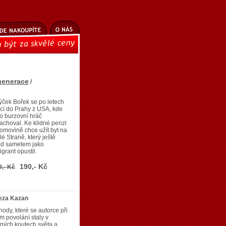
generace
/
ýček Bořek se po letech
cí do Prahy z USA, kde
o burzovní hráč
achoval. Ke klidné penzi
omovině chce užít byt na
é Straně, který ještě
ed sametem jako
grant opustil.
190,- Kč
9,- Kč
reza Kazan
hody, které se autorce při
ím povolání staly v
ných koutech světa a