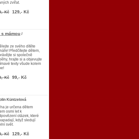
aných zvířat.
129,- Kč
9,- Kč
ta s mámou
/
lejte ze svého dítěte
náře! Předčítejte dětem,
rávějte si společně
běhy, hrajte si a objevujte
ímavé texty všude kolem
be!
99,- Kč
9,- Kč
olin Küntzelová
iha je určena dětem
em osmi let k
povězení otázek, které
napadají, když sledují
lní svět.
129,- Kč
9,- Kč