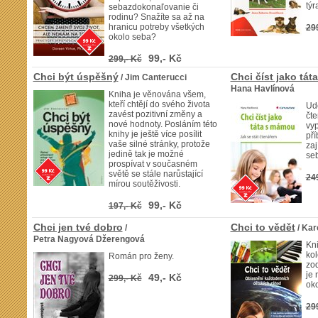
týr
sebazdokonaľovanie či
rodinu? Snažíte sa až na
hranicu potreby všetkých
29
okolo seba?
99,- Kč
299,- Kč
Chci být úspěšný
Chci číst jako tá
/ Jim Canterucci
Hana Havlínová
Kniha je věnována všem,
kteří chtějí do svého života
Udě
zavést pozitivní změny a
čte
nové hodnoty. Posláním této
vyp
knihy je ještě více posílit
pří
vaše silné stránky, protože
zaj
jedině tak je možné
se
prospívat v současném
světě se stále narůstající
24
mírou soutěživosti.
99,- Kč
197,- Kč
Chci jen tvé dobro
Chci to vědět
/
/ Kar
Petra Nagyová Džerengová
Kn
kol
Román pro ženy.
zod
je 
49,- Kč
299,- Kč
oko
29