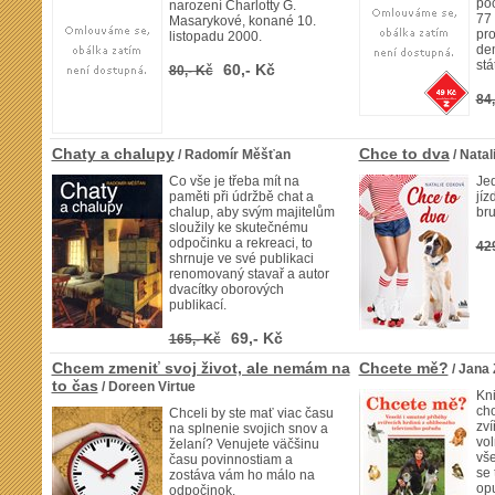
poč
narození Charlotty G.
77 
Masarykové, konané 10.
pro
listopadu 2000.
de
stá
60,- Kč
80,- Kč
84,
Chaty a chalupy
Chce to dva
/ Radomír Měšťan
/ Nata
Co vše je třeba mít na
Jed
paměti při údržbě chat a
jíz
chalup, aby svým majitelům
bru
sloužily ke skutečnému
odpočinku a rekreaci, to
42
shrnuje ve své publikaci
renomovaný stavař a autor
dvacítky oborových
publikací.
69,- Kč
165,- Kč
Chcem zmeniť svoj život, ale nemám na
Chcete mě?
/ Jana 
to čas
/ Doreen Virtue
Kn
cho
Chceli by ste mať viac času
zví
na splnenie svojich snov a
vol
želaní? Venujete väčšinu
vše
času povinnostiam a
se 
zostáva vám ho málo na
opu
odpočinok,