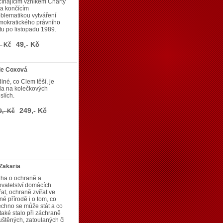
ínajícím vznikem Charty
a končícím
blematikou vytváření
mokratického právního
tu po listopadu 1989.
49,- Kč
- Kč
lie Coxová
iné, co Clem těší, je
da na kolečkových
slích.
249,- Kč
9,- Kč
Zakaria
iha o ochraně a
vatelství domácích
řat, ochraně zvířat ve
né přírodě i o tom, co
chno se může stát a co
také stalo při záchraně
štěných, zatoulaných či