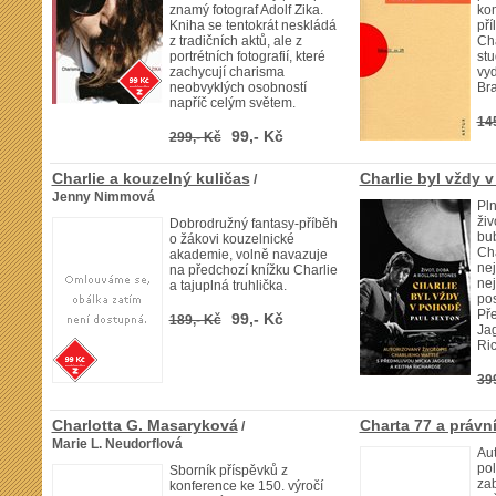
znamý fotograf Adolf Zika.
ko
Kniha se tentokrát neskládá
pří
z tradičních aktů, ale z
Cha
portrétních fotografií, které
stu
zachycují charisma
vyd
neobvyklých osobností
Bra
napříč celým světem.
14
99,- Kč
299,- Kč
Charlie a kouzelný kuličas
Charlie byl vždy 
/
Jenny Nimmová
Pln
živ
Dobrodružný fantasy-příběh
bub
o žákovi kouzelnické
Cha
akademie, volně navazuje
ne
na předchozí knížku Charlie
nej
a tajuplná truhlička.
pos
Př
99,- Kč
189,- Kč
Jag
Ri
39
Charlotta G. Masaryková
Charta 77 a právní
/
Marie L. Neudorflová
Aut
pol
Sborník příspěvků z
za
konference ke 150. výročí