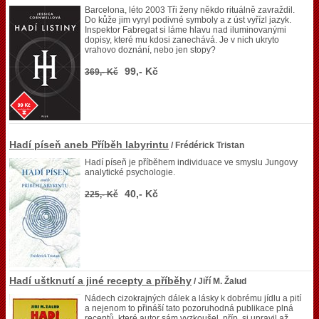
Barcelona, léto 2003 Tři ženy někdo rituálně zavraždil.
Do kůže jim vyryl podivné symboly a z úst vyřízl jazyk.
Inspektor Fabregat si láme hlavu nad iluminovanými
dopisy, které mu kdosi zanechává. Je v nich ukryto
vrahovo doznání, nebo jen stopy?
99,- Kč
369,- Kč
Hadí píseň aneb Příběh labyrintu
/ Frédérick Tristan
Hadí píseň je příběhem individuace ve smyslu Jungovy
analytické psychologie.
40,- Kč
225,- Kč
Hadí uštknutí a jiné recepty a příběhy
/ Jiří M. Žalud
Nádech cizokrajných dálek a lásky k dobrému jídlu a pití
a nejenom to přináší tato pozoruhodná publikace plná
receptů, které autor sám vyzkoušel, příp. si upravil až