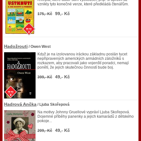
vznikly tyto konečné verze, které předkládá čtenářům.
99,- Kč
175,- Kč
Hadožrouti
/ Owen West
Když je na izolovanou iráckou základnu poslán tucet
nepřipravených amerických armádních záložníků s
rozkazem, aby pracovali jako vojenští poradci, nemají
ponětí, že jejich skutečnou činností bude boj.
49,- Kč
399,- Kč
Hadrová Ančka
/ Ljuba Skořepová
Na motivy Johnny Gruellové vypráví Ljuba Skořepová.
Dojemné příběhy panenky a jejich kamarádů z dětského
pokoje...
49,- Kč
209,- Kč