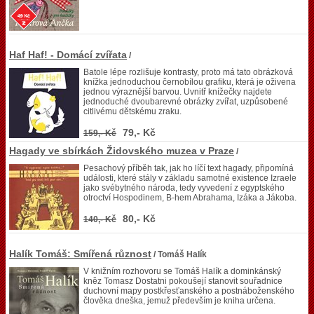
Haf Haf! - Domácí zvířata
/
Batole lépe rozlišuje kontrasty, proto má tato obrázková
knížka jednoduchou černobílou grafiku, která je oživena
jednou výraznější barvou. Uvnitř knížečky najdete
jednoduché dvoubarevné obrázky zvířat, uzpůsobené
citlivému dětskému zraku.
79,- Kč
159,- Kč
Hagady ve sbírkách Židovského muzea v Praze
/
Pesachový příběh tak, jak ho líčí text hagady, připomíná
události, které stály v základu samotné existence Izraele
jako svébytného národa, tedy vyvedení z egyptského
otroctví Hospodinem, B-hem Abrahama, Izáka a Jákoba.
80,- Kč
140,- Kč
Halík Tomáš: Smířená různost
/ Tomáš Halík
V knižním rozhovoru se Tomáš Halík a dominkánský
kněz Tomasz Dostatni pokoušejí stanovit souřadnice
duchovní mapy postkřesťanského a postnáboženského
člověka dneška, jemuž především je kniha určena.