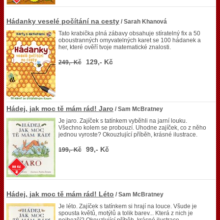
Hádanky veselé počítání na cesty
/ Sarah Khanová
Tato krabička plná zábavy obsahuje stíratelný fix a 50
oboustranných omyvatelných karet se 100 hádanek a
her, které ověří tvoje matematické znalosti.
129,- Kč
249,- Kč
Hádej, jak moc tě mám rád! Jaro
/ Sam McBratney
Je jaro. Zajíček s tatínkem vyběhli na jarní louku.
Všechno kolem se probouzí. Uhodne zajíček, co z něho
jednou vyroste? Okouzlující příběh, krásné ilustrace.
99,- Kč
199,- Kč
Hádej, jak moc tě mám rád! Léto
/ Sam McBratney
Je léto. Zajíček s tatínkem si hrají na louce. Všude je
spousta květů, motýlů a tolik barev... Která z nich je