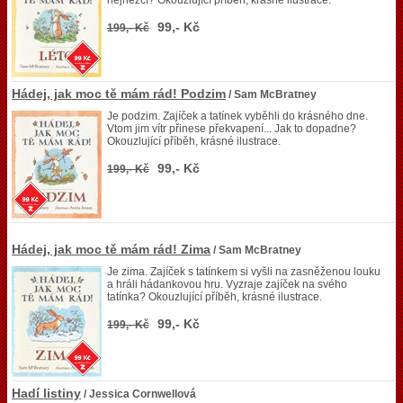
nejhezčí? Okouzlující příběh, krásné ilustrace.
99,- Kč
199,- Kč
Hádej, jak moc tě mám rád! Podzim
/ Sam McBratney
Je podzim. Zajíček a tatínek vyběhli do krásného dne.
Vtom jim vítr přinese překvapení... Jak to dopadne?
Okouzlující příběh, krásné ilustrace.
99,- Kč
199,- Kč
Hádej, jak moc tě mám rád! Zima
/ Sam McBratney
Je zima. Zajíček s tatínkem si vyšli na zasněženou louku
a hráli hádankovou hru. Vyzraje zajíček na svého
tatínka? Okouzlující příběh, krásné ilustrace.
99,- Kč
199,- Kč
Hadí listiny
/ Jessica Cornwellová