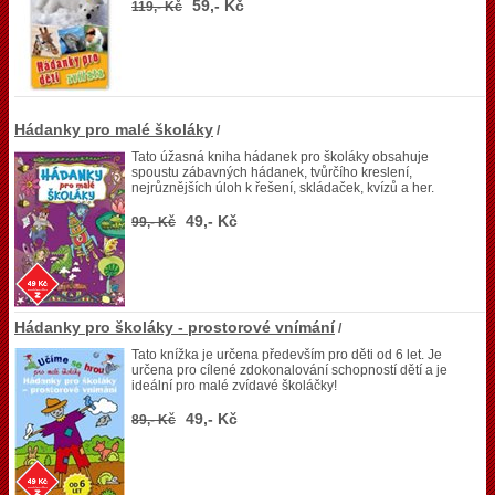
59,- Kč
119,- Kč
Hádanky pro malé školáky
/
Tato úžasná kniha hádanek pro školáky obsahuje
spoustu zábavných hádanek, tvůrčího kreslení,
nejrůznějších úloh k řešení, skládaček, kvízů a her.
49,- Kč
99,- Kč
Hádanky pro školáky - prostorové vnímání
/
Tato knížka je určena především pro děti od 6 let. Je
určena pro cílené zdokonalování schopností dětí a je
ideální pro malé zvídavé školáčky!
49,- Kč
89,- Kč