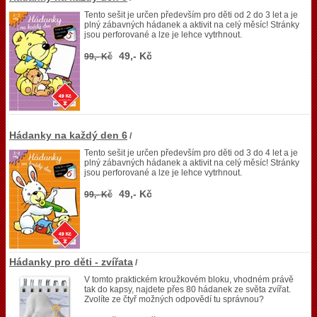
Tento sešit je určen především pro děti od 2 do 3 let a je
plný zábavných hádanek a aktivit na celý měsíc! Stránky
jsou perforované a lze je lehce vytrhnout.
49,- Kč
99,- Kč
Hádanky na každý den 6
/
Tento sešit je určen především pro děti od 3 do 4 let a je
plný zábavných hádanek a aktivit na celý měsíc! Stránky
jsou perforované a lze je lehce vytrhnout.
49,- Kč
99,- Kč
Hádanky pro děti - zvířata
/
V tomto praktickém kroužkovém bloku, vhodném právě
tak do kapsy, najdete přes 80 hádanek ze světa zvířat.
Zvolíte ze čtyř možných odpovědí tu správnou?