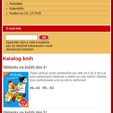
Periodika
Kalendáře
Hudba na CD, LP, DVD
E-mail info
Zanechte nám e-mail a budeme
vás 1x měsíčně informovat o nově
zlevněných knihách.
Katalog knih
Hádanky na každý den 4
/
Tento sešit je určen především pro děti od 5 do 6 let a je
plný zábavných hádanek a aktivit na celý měsíc! Stránky
jsou perforované a lze je lehce vytrhnout.
49,- Kč
99,- Kč
Hádanky na každý den 5
/