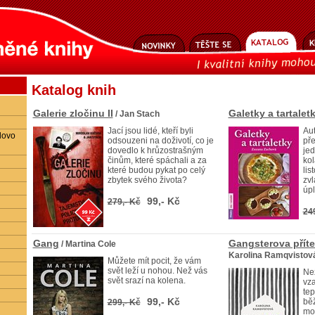
Katalog knih
Galerie zločinu II
Galetky a tartalet
/ Jan Stach
Jací jsou lidé, kteří byli
Aut
lovo
odsouzeni na doživotí, co je
pře
dovedlo k hrůzostrašným
jed
činům, které spáchali a za
kol
které budou pykat po celý
lis
zbytek svého života?
zv
úpl
99,- Kč
279,- Kč
24
Gang
Gangsterova přít
/ Martina Cole
Karolina Ramqvistov
Můžete mít pocit, že vám
svět leží u nohou. Než vás
Než
svět srazí na kolena.
vza
te
99,- Kč
běž
299,- Kč
mob