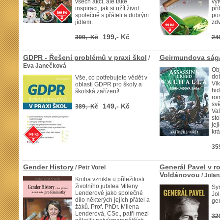
všech akcí, ale také
vyt
inspiraci, jak si užít život
pří
společně s přáteli a dobrým
pos
jídlem.
zdv
199,- Kč
399,- Kč
24
GDPR - Řešení problémů v praxi škol
Geirmundova ság
/
Eva Janečková
Obj
dob
Vše, co potřebujete vědět v
Vi
oblasti GDPR pro školy a
hi
školská zařízení!
ro
svě
149,- Kč
389,- Kč
Val
sto
jej
krá
35
Gender History
Generál Pavel v r
/ Petr Vorel
Voldánovou
/ Jola
Kniha vznikla u příležitosti
životního jubilea Mileny
Syr
Lenderové jako společné
Jo
dílo některých jejích přátel a
ge
žáků. Prof. PhDr. Milena
Lenderová, CSc., patří mezi
32