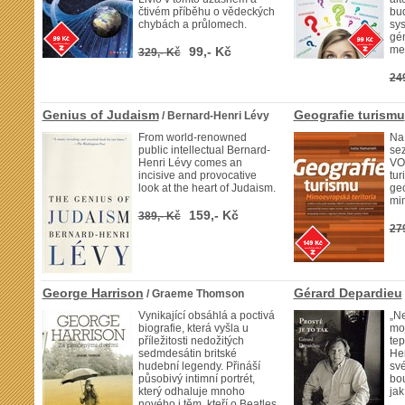
čtivém příběhu o vědeckých
bud
chybách a průlomech.
sys
gé
med
99,- Kč
329,- Kč
24
Genius of Judaism
Geografie turismu
/ Bernard-Henri Lévy
From world-renowned
Na 
public intellectual Bernard-
se
Henri Lévy comes an
VOŠ
incisive and provocative
tur
look at the heart of Judaism.
geo
mim
159,- Kč
389,- Kč
27
George Harrison
Gérard Depardieu
/ Graeme Thomson
Vynikající obsáhlá a poctivá
„N
biografie, která vyšla u
moj
příležitosti nedožitých
tep
sedmdesátin britské
Her
hudební legendy. Přináší
sv
působivý intimní portrét,
bou
který odhaluje mnoho
jak
nového i těm, kteří o Beatles