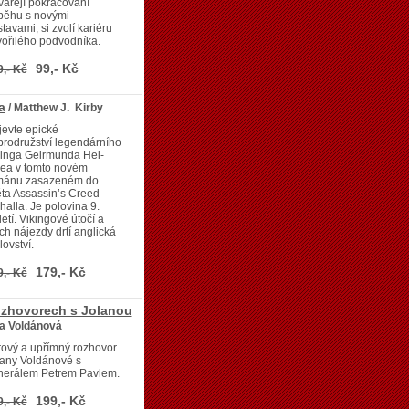
vářejí pokračování
běhu s novými
tavami, si zvolí kariéru
ořilého podvodníka.
99,- Kč
9,- Kč
a
/ Matthew J. Kirby
evte epické
rodružství legendárního
kinga Geirmunda Hel-
dea v tomto novém
mánu zasazeném do
ta Assassin’s Creed
halla. Je polovina 9.
letí. Vikingové útočí a
ich nájezdy drtí anglická
lovství.
179,- Kč
9,- Kč
ozhovorech s Jolanou
na Voldánová
ový a upřímný rozhovor
lany Voldánové s
nerálem Petrem Pavlem.
199,- Kč
9,- Kč