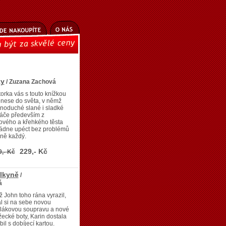
ky
/ Zuzana Zachová
orka vás s touto knížkou
nese do světa, v němž
noduché slané i sladké
áče především z
tového a křehkého těsta
ládne upéct bez problémů
ně každý.
229,- Kč
9,- Kč
elkyně
/
á
 John toho rána vyrazil,
l si na sebe novou
plákovou soupravu a nové
ecké boty, Karin dostala
il s dobíjecí kartou.