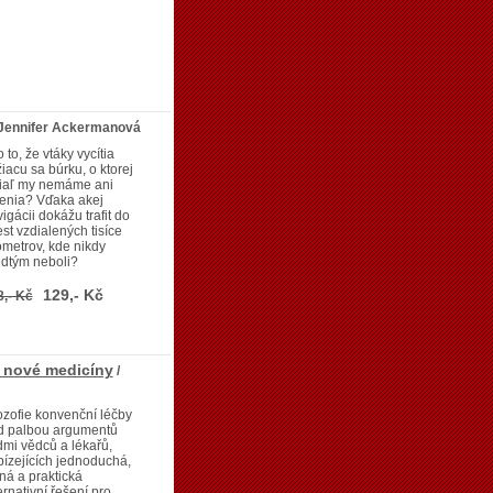
 Jennifer Ackermanová
 to, že vtáky vycítia
žiacu sa búrku, o ktorej
tiaľ my nemáme ani
šenia? Vďaka akej
igácii dokážu trafit do
st vzdialených tisíce
ometrov, kde nikdy
edtým neboli?
129,- Kč
8,- Kč
 nové medicíny
/
ozofie konvenční léčby
d palbou argumentů
mi vědců a lékařů,
ízejících jednoduchá,
ná a praktická
ernativní řešení pro