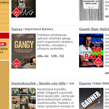
Odě
eratura
vys
se 
36
Gangy
Gareth Bale Velšs
/ Vegrichtová Barbora
Publikace představuje
Nad
vybrané vězeňské gangy,
své
jejich organizační strukturu,
sta
dynamiku, charakter a
zd
užívanou symboliku.
vid
budeme
ryc
t o
zle
149,- Kč
299,- Kč
úža
ohr
kop
29
Gastrokroužek - Spojilo nás jídlo
Gauner
/ kol.
/ Edgar Wall
Neobyčejná kuchařka
An
přátel, bloggerů a gurmetů,
sy
které spojilo jídlo, zachycuje
po 
deset jedinečných setkání
ub
Gastrokroužku. Najdete v ní
pří
nejen vymazlené recepty ze
pov