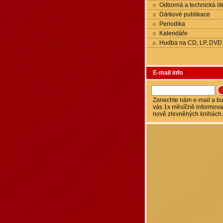
Odborná a technická lit
Dárkové publikace
Periodika
Kalendáře
Hudba na CD, LP, DVD
E-mail info
Zanechte nám e-mail a 
vás 1x měsíčně informova
nově zlevněných knihách.