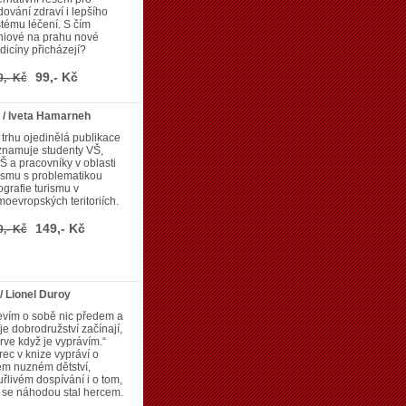
ování zdraví i lepšího
tému léčení. S čím
niové na prahu nové
icíny přicházejí?
99,- Kč
9,- Kč
/ Iveta Hamarneh
trhu ojedinělá publikace
znamuje studenty VŠ,
 a pracovníky v oblasti
ismu s problematikou
grafie turismu v
oevropských teritoriích.
149,- Kč
9,- Kč
/ Lionel Duroy
evím o sobě nic předem a
e dobrodružství začínají,
rve když je vyprávím.“
ec v knize vypráví o
ém nuzném dětství,
řlivém dospívání i o tom,
 se náhodou stal hercem.