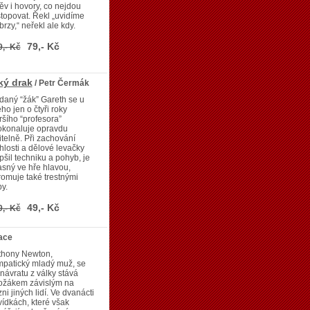
v i hovory, co nejdou
topovat. Řekl „uvidíme
brzy,“ neřekl ale kdy.
79,- Kč
9,- Kč
ký drak
/ Petr Čermák
aný “žák” Gareth se u
ho jen o čtyři roky
ršího “profesora”
okonaluje opravdu
itelně. Při zachování
hlosti a dělové levačky
pšil techniku a pohyb, je
sný ve hře hlavou,
omuje také trestnými
y.
49,- Kč
9,- Kč
ace
thony Newton,
mpatický mladý muž, se
návratu z války stává
ožákem závislým na
zni jiných lidí. Ve dvanácti
ídkách, které však