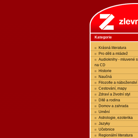
Kategorie
Krásná literatura
Pro děti a mládež
Audioknihy - mluvené s
na CD
Historie
Naučná
Filozofie a náboženství
Cestování, mapy
Zdraví a životní styl
Dítě a rodina
Domov a zahrada
Umění
Astrologie, ezoterika
Jazyky
Učebnice
Regionální literatura