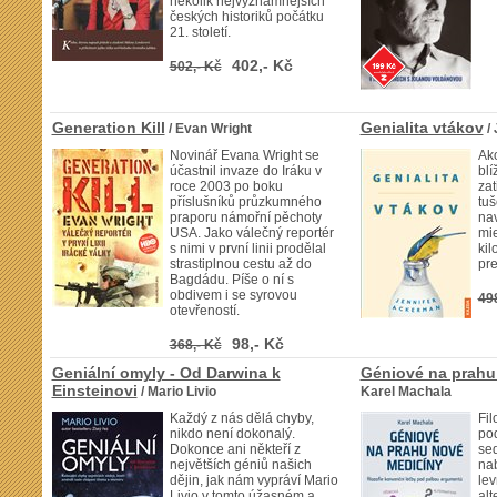
několik nejvýznamnějších
českých historiků počátku
21. století.
402,- Kč
502,- Kč
Generation Kill
Genialita vtákov
/ Evan Wright
/
Novinář Evana Wright se
Ako
účastnil invaze do Iráku v
blí
roce 2003 po boku
za
příslušníků průzkumného
tu
praporu námořní pěchoty
nav
USA. Jako válečný reportér
mie
s nimi v první linii prodělal
kil
strastiplnou cestu až do
pr
Bagdádu. Píše o ní s
obdivem i se syrovou
49
otevřeností.
98,- Kč
368,- Kč
Geniální omyly - Od Darwina k
Géniové na prahu
Einsteinovi
/ Mario Livio
Karel Machala
Každý z nás dělá chyby,
Fil
nikdo není dokonalý.
po
Dokonce ani někteří z
sed
největších géniů našich
nab
dějin, jak nám vypráví Mario
lev
Livio v tomto úžasném a
alt