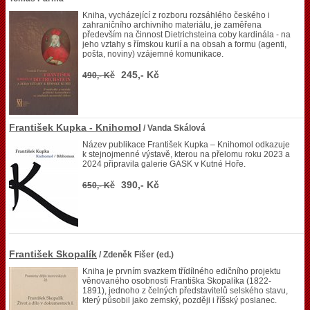
Kniha, vycházející z rozboru rozsáhlého českého i
zahraničního archivního materiálu, je zaměřena
především na činnost Dietrichsteina coby kardinála - na
jeho vztahy s římskou kurií a na obsah a formu (agenti,
pošta, noviny) vzájemné komunikace.
245,- Kč
490,- Kč
František Kupka - Knihomol
/ Vanda Skálová
Název publikace František Kupka – Knihomol odkazuje
k stejnojmenné výstavě, kterou na přelomu roku 2023 a
2024 připravila galerie GASK v Kutné Hoře.
390,- Kč
650,- Kč
František Skopalík
/ Zdeněk Fišer (ed.)
Kniha je prvním svazkem třídílného edičního projektu
věnovaného osobnosti Františka Skopalíka (1822-
1891), jednoho z čelných představitelů selského stavu,
který působil jako zemský, později i říšský poslanec.