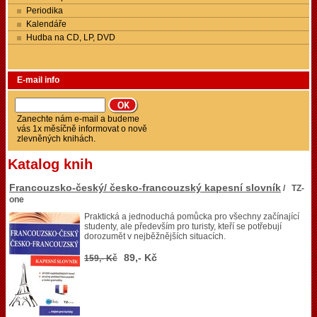
Periodika
Kalendáře
Hudba na CD, LP, DVD
E-mail info
Zanechte nám e-mail a budeme
vás 1x měsíčně informovat o nově
zlevněných knihách.
Katalog knih
Francouzsko-český/ česko-francouzský kapesní slovník
/ TZ-
one
Praktická a jednoduchá pomůcka pro všechny začínající
studenty, ale především pro turisty, kteří se potřebují
dorozumět v nejběžnějších situacích.
89,- Kč
159,- Kč