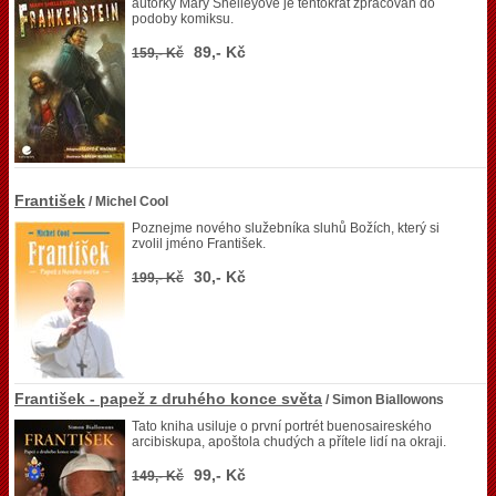
autorky Mary Shelleyové je tentokrát zpracován do
podoby komiksu.
89,- Kč
159,- Kč
František
/ Michel Cool
Poznejme nového služebníka sluhů Božích, který si
zvolil jméno František.
30,- Kč
199,- Kč
František - papež z druhého konce světa
/ Simon Biallowons
Tato kniha usiluje o první portrét buenosaireského
arcibiskupa, apoštola chudých a přítele lidí na okraji.
99,- Kč
149,- Kč