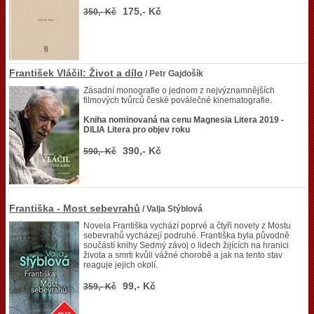
175,- Kč
350,- Kč
František Vláčil: Život a dílo
/ Petr Gajdošík
Zásadní monografie o jednom z nejvýznamnějších
filmových tvůrců české poválečné kinematografie.
Kniha nominovaná na cenu Magnesia Litera 2019 -
DILIA Litera pro objev roku
390,- Kč
590,- Kč
Františka - Most sebevrahů
/ Valja Stýblová
Novela Františka vychází poprvé a čtyři novely z Mostu
sebevrahů vycházejí podruhé. Františka byla původně
součástí knihy Sedmý závoj o lidech žijících na hranici
života a smrti kvůli vážné chorobě a jak na tento stav
reaguje jejich okolí.
99,- Kč
359,- Kč