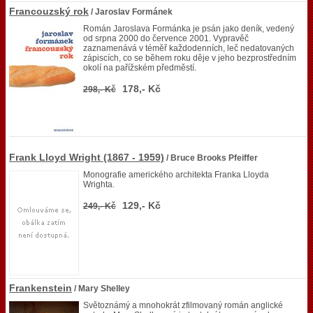
Francouzský rok
/ Jaroslav Formánek
Román Jaroslava Formánka je psán jako deník, vedený
od srpna 2000 do července 2001. Vypravěč
zaznamenává v téměř každodenních, leč nedatovaných
zápiscích, co se během roku děje v jeho bezprostředním
okolí na pařížském předměstí.
178,- Kč
298,- Kč
Frank Lloyd Wright (1867 - 1959)
/ Bruce Brooks Pfeiffer
Monografie amerického architekta Franka Lloyda
Wrighta.
129,- Kč
249,- Kč
Frankenstein
/ Mary Shelley
Světoznámý a mnohokrát zfilmovaný román anglické