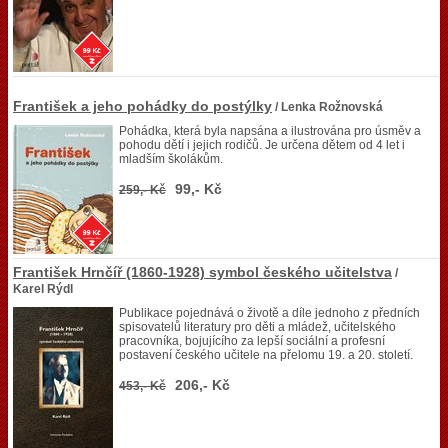
František a jeho pohádky do postýlky
/ Lenka Rožnovská
Pohádka, která byla napsána a ilustrována pro úsměv a
pohodu dětí i jejich rodičů. Je určena dětem od 4 let i
mladším školákům.
99,- Kč
259,- Kč
František Hrnčíř (1860-1928) symbol českého učitelstva
/
Karel Rýdl
Publikace pojednává o životě a díle jednoho z předních
spisovatelů literatury pro děti a mládež, učitelského
pracovníka, bojujícího za lepší sociální a profesní
postavení českého učitele na přelomu 19. a 20. století.
206,- Kč
453,- Kč