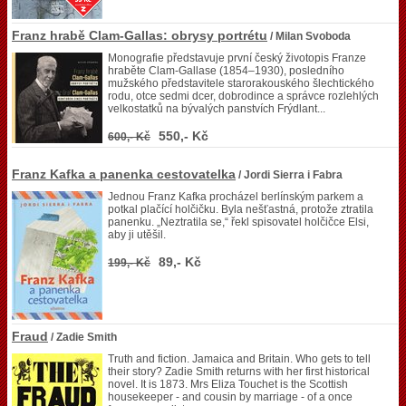
Franz hrabě Clam-Gallas: obrysy portrétu
/ Milan Svoboda
Monografie představuje první český životopis Franze
hraběte Clam-Gallase (1854–1930), posledního
mužského představitele starorakouského šlechtického
rodu, otce sedmi dcer, dobrodince a správce rozlehlých
velkostatků na bývalých panstvích Frýdlant...
550,- Kč
600,- Kč
Franz Kafka a panenka cestovatelka
/ Jordi Sierra i Fabra
Jednou Franz Kafka procházel berlínským parkem a
potkal plačící holčičku. Byla nešťastná, protože ztratila
panenku. „Neztratila se,“ řekl spisovatel holčičce Elsi,
aby ji utěšil.
89,- Kč
199,- Kč
Fraud
/ Zadie Smith
Truth and fiction. Jamaica and Britain. Who gets to tell
their story? Zadie Smith returns with her first historical
novel. It is 1873. Mrs Eliza Touchet is the Scottish
housekeeper - and cousin by marriage - of a once