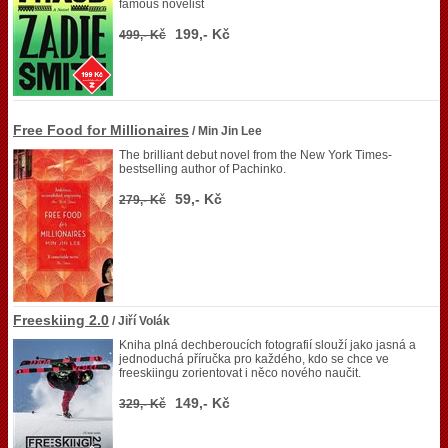
famous novelist
199,- Kč
499,- Kč
Free Food for Millionaires
/ Min Jin Lee
The brilliant debut novel from the New York Times-
bestselling author of Pachinko.
59,- Kč
279,- Kč
Freeskiing 2.0
/ Jiří Volák
Kniha plná dechberoucích fotografií slouží jako jasná a
jednoduchá příručka pro každého, kdo se chce ve
freeskiingu zorientovat i něco nového naučit.
149,- Kč
329,- Kč