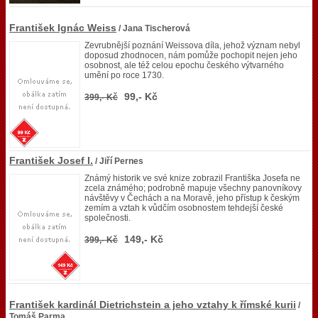
František Ignác Weiss
/ Jana Tischerová
Zevrubnější poznání Weissova díla, jehož význam nebyl
doposud zhodnocen, nám pomůže pochopit nejen jeho
osobnost, ale též celou epochu českého výtvarného
umění po roce 1730.
99,- Kč
399,- Kč
František Josef I.
/ Jiří Pernes
Známý historik ve své knize zobrazil Františka Josefa ne
zcela známého; podrobně mapuje všechny panovníkovy
návštěvy v Čechách a na Moravě, jeho přístup k českým
zemím a vztah k vůdčím osobnostem tehdejší české
společnosti.
149,- Kč
399,- Kč
František kardinál Dietrichstein a jeho vztahy k římské kurii
/
Tomáš Parma