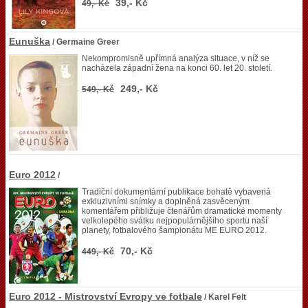
39,- Kč
49,- Kč
Eunuška
/ Germaine Greer
Nekompromisně upřímná analýza situace, v níž se
nacházela západní žena na konci 60. let 20. století.
249,- Kč
549,- Kč
Euro 2012
/
Tradiční dokumentární publikace bohatě vybavená
exkluzivními snímky a doplněná zasvěceným
komentářem přibližuje čtenářům dramatické momenty
velkolepého svátku nejpopulárnějšího sportu naší
planety, fotbalového šampionátu ME EURO 2012.
70,- Kč
449,- Kč
Euro 2012 - Mistrovství Evropy ve fotbale
/ Karel Felt