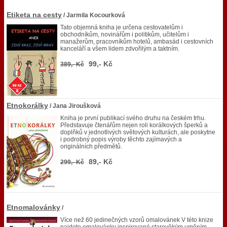
Etiketa na cesty
/ Jarmila Kocourková
Tato objemná kniha je určena cestovatelům i
obchodníkům, novinářům i politikům, učitelům i
manažerům, pracovníkům hotelů, ambasád i cestovních
kanceláří a všem lidem zdvořilým a taktním.
99,- Kč
389,- Kč
Etnokorálky
/ Jana Jiroušková
Kniha je první publikací svého druhu na českém trhu.
Představuje čtenářům nejen roli korálkových šperků a
doplňků v jednotlivých světových kulturách, ale poskytne
i podrobný popis výroby těchto zajímavých a
originálních předmětů.
89,- Kč
299,- Kč
Etnomalovánky
/
Více než 60 jedinečných vzorů omalovánek V této knize