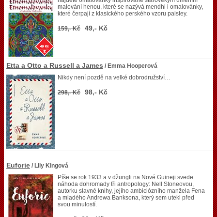
najdete omalovánky inspirované starověkým uměním
malování henou, které se nazývá mendhi i omalovánky,
které čerpají z klasického perského vzoru paisley.
49,- Kč
159,- Kč
Etta a Otto a Russell a James
/ Emma Hooperová
Nikdy není pozdě na velké dobrodružství…
98,- Kč
298,- Kč
Euforie
/ Lily Kingová
Píše se rok 1933 a v džungli na Nové Guineji svede
náhoda dohromady tři antropology: Nell Stoneovou,
autorku slavné knihy, jejího ambiciózního manžela Fena
a mladého Andrewa Banksona, který sem utekl před
svou minulostí.