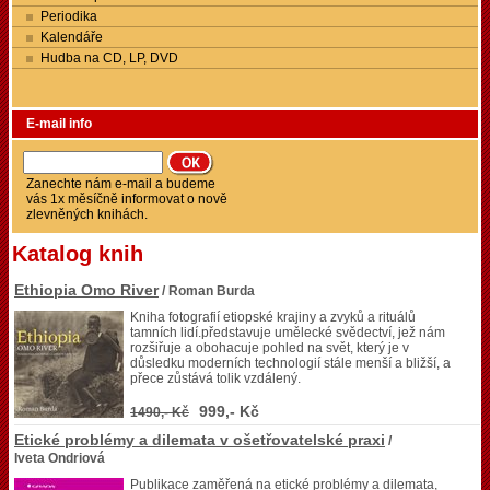
Periodika
Kalendáře
Hudba na CD, LP, DVD
E-mail info
Zanechte nám e-mail a budeme
vás 1x měsíčně informovat o nově
zlevněných knihách.
Katalog knih
Ethiopia Omo River
/ Roman Burda
Kniha fotografií etiopské krajiny a zvyků a rituálů
tamních lidí.představuje umělecké svědectví, jež nám
rozšiřuje a obohacuje pohled na svět, který je v
důsledku moderních technologií stále menší a bližší, a
přece zůstává tolik vzdálený.
999,- Kč
1490,- Kč
Etické problémy a dilemata v ošetřovatelské praxi
/
Iveta Ondriová
Publikace zaměřená na etické problémy a dilemata,