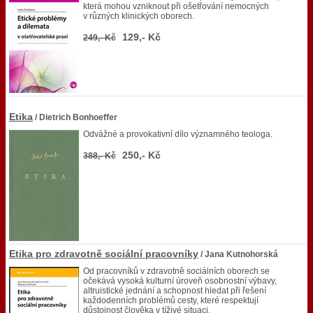
která mohou vzniknout při ošetřování nemocných
v různých klinických oborech.
129,- Kč
249,- Kč
Etika
/ Dietrich Bonhoeffer
Odvážné a provokativní dílo významného teologa.
250,- Kč
388,- Kč
Etika pro zdravotně sociální pracovníky
/ Jana Kutnohorská
Od pracovníků v zdravotně sociálních oborech se
očekává vysoká kulturní úroveň osobnostní výbavy,
altruistické jednání a schopnost hledat při řešení
každodenních problémů cesty, které respektují
důstojnost člověka v tíživé situaci.