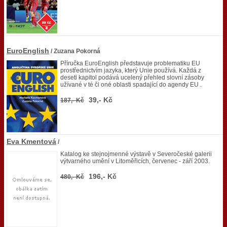
EuroEnglish
/ Zuzana Pokorná
Příručka EuroEnglish představuje problematiku EU
prostřednictvím jazyka, který Unie používá. Každá z
deseti kapitol podává ucelený přehled slovní zásoby
užívané v té či oné oblasti spadající do agendy EU .
39,- Kč
187,- Kč
Eva Kmentová
/
Katalog ke stejnojmenné výstavě v Severočeské galerii
výtvarného umění v Litoměřicích, červenec - září 2003.
196,- Kč
480,- Kč