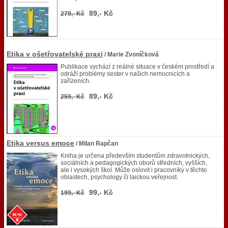
89,- Kč
279,- Kč
Etika v ošetřovatelské praxi
/ Marie Zvoníčková
Publikace vychází z reálné situace v českém prostředí a
odráží problémy sester v našich nemocnicích a
zařízeních.
89,- Kč
259,- Kč
Etika versus emoce
/ Milan Rapčan
Kniha je určena především studentům zdravotnických,
sociálních a pedagogických oborů středních, vyšších,
ale i vysokých škol. Může oslovit i pracovníky v těchto
oblastech, psychology či laickou veřejnost.
99,- Kč
199,- Kč