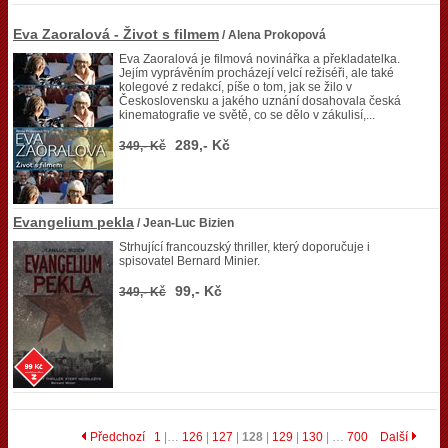
Eva Zaoralová - Život s filmem
/ Alena Prokopová
Eva Zaoralová je filmová novinářka a překladatelka.
Jejím vyprávěním procházejí velcí režiséři, ale také
kolegové z redakcí, píše o tom, jak se žilo v
Československu a jakého uznání dosahovala česká
kinematografie ve světě, co se dělo v zákulisí,...
289,- Kč
349,- Kč
Evangelium pekla
/ Jean-Luc Bizien
Strhující francouzský thriller, který doporučuje i
spisovatel Bernard Minier.
99,- Kč
349,- Kč
Předchozí
1
|…
126
|
127
|
128
|
129
|
130
| …
700
Další