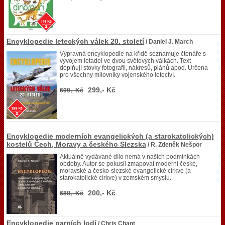
Encyklopedie leteckých válek 20. století
/ Daniel J. March
Výpravná encyklopedie na křídě seznamuje čtenáře s
vývojem letadel ve dvou světových válkách. Text
doplňují stovky fotografií, nákresů, plánů apod. Určena
pro všechny milovníky vojenského letectví.
299,- Kč
699,- Kč
Encyklopedie moderních evangelických (a starokatolických)
kostelů Čech, Moravy a českého Slezska
/ R. Zdeněk Nešpor
Aktuálně vydávané dílo nemá v našich podmínkách
obdoby. Autor se pokusil zmapovat moderní české,
moravské a česko-slezské evangelické církve (a
starokatolické církve) v zemském smyslu.
200,- Kč
688,- Kč
Encyklopedie parních lodí
/ Chris Chant