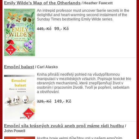
Emily Wilde's Map of the Otherlands
/ Heather Fawcett
An intrepid professor must uncover faerie secrets in the
delightful and heart-warming second instalment of the
Sunday Times bestselling Emily Wilde series.
99,- Kč
449,- Kč
Emoční balast
/ Carl Alasko
Kniha přináší neotřelý pohled na všudypřítomnou
manipulaci v mezilidských vztazích. Popisuje toxické trio
obranných mechanismů, které znepříjemňují život v
osobním i pracovním životě. Tvoří je popření, sebeklam
a obviňování.
149,- Kč
329,- Kč
Emoční síla krásných zvuků aneb proč máme rádi hudbu
/
John Powell
Hudba hraje velmi důležitou roli v našem emočním,