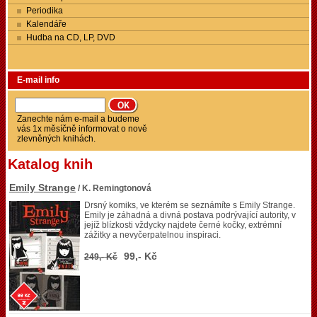
Periodika
Kalendáře
Hudba na CD, LP, DVD
E-mail info
Zanechte nám e-mail a budeme
vás 1x měsíčně informovat o nově
zlevněných knihách.
Katalog knih
Emily Strange
/ K. Remingtonová
Drsný komiks, ve kterém se seznámíte s Emily Strange.
Emily je záhadná a divná postava podrývající autority, v
jejíž blízkosti vždycky najdete černé kočky, extrémní
zážitky a nevyčerpatelnou inspiraci.
99,- Kč
249,- Kč