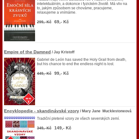
intelektuálním, a dokonce i fyzickém životě. Má vliv na
to, jakým způsobem se chováme, pracujeme,
relaxujeme a vnímáme.
69,- Kč
299,- Kč
Empire of the Damned
/ Jay Kristoff
Gabriel de León has saved the Holy Grail from death,
but his chance to end the endless night is lost.
99,- Kč
449,- Kč
Encyklopedie - skandinávské vzory
/ Mary Jane Mucklestoneová
Tradiční pletené vzory ze všech severských zemí.
149,- Kč
349,- Kč