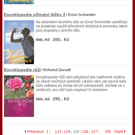
Encyklopedie přírodní léčby 2
/ Ernst Schneider
Na stránkách druhého dílu se Ernst Schneider zaměřuje
na praktické využití přírodních léčebných procedur, které
jsou popsány v prvním dílu.
200,- Kč
568,- Kč
Encyklopedie růží
/ Bohumil Zavadil
Encyklopedie růží vám představí tyto nádherné rostliny
ze všech možných pohledů. Ukáže vám, jak pevně byla
růže vetkána do života lidí již odnepaměti, dočtete se o
umělcích, pro něž byla inspirací či modelem.
295,- Kč
590,- Kč
Předchozí
1
|…
123
|
124
|
125
|
126
|
127
| …
700
Další