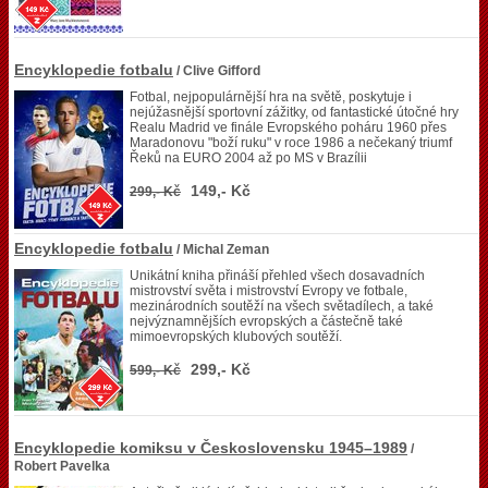
Encyklopedie fotbalu
/ Clive Gifford
Fotbal, nejpopulárnější hra na světě, poskytuje i
nejúžasnější sportovní zážitky, od fantastické útočné hry
Realu Madrid ve finále Evropského poháru 1960 přes
Maradonovu "boží ruku" v roce 1986 a nečekaný triumf
Řeků na EURO 2004 až po MS v Brazílii
149,- Kč
299,- Kč
Encyklopedie fotbalu
/ Michal Zeman
Unikátní kniha přináší přehled všech dosavadních
mistrovství světa i mistrovství Evropy ve fotbale,
mezinárodních soutěží na všech světadílech, a také
nejvýznamnějších evropských a částečně také
mimoevropských klubových soutěží.
299,- Kč
599,- Kč
Encyklopedie komiksu v Československu 1945–1989
/
Robert Pavelka