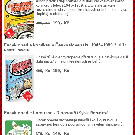
Autoři předkládají přehled o historii československého
komiksu v letech 1945–1989, a toto stále značně
nezřetelné místo v historii kreslených příběhů co nejvíce
doplňují a obohacují.
199,- Kč
399,- Kč
Encyklopedie komiksu v Československu 1945–1989 2. díl
/
Robert Pavelka
Druhý díl této encyklopedie představuje a osvětluje další
„bílá místa“ v historii kreslených příběhů.
199,- Kč
499,- Kč
Encyklopedie Larousse - Dinosauři
/ Sylvie Bézuelová
Encyklopedie seznamuje mladší školáky hravou a
zábavnou formou s podivuhodným světem dinosaurů.
149,- Kč
379,- Kč