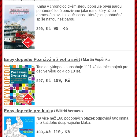
Kniha v chronologickém sledu popisuje první parou
poháněné lodě používané jako remorkéry až po
obrovská plavidla současnosti, která jsou poháněná
spíše naftou než parou.
99,- Kč
399,- Kč
Encyklopedie Poznávám život a svět
/ Martin Vopěnka
Tato encyklopedie obsahuje 1111 základních pojmů pro
děti ve věku od 4 do 10 let.
199,- Kč
597,- Kč
Encyklopedie pro kluky
/ Wilfrid Vertueux
Na více než 160 podobných otázek odpovídá tato kniha
pro každého dospívajícího kluka.
119,- Kč
199,- Kč