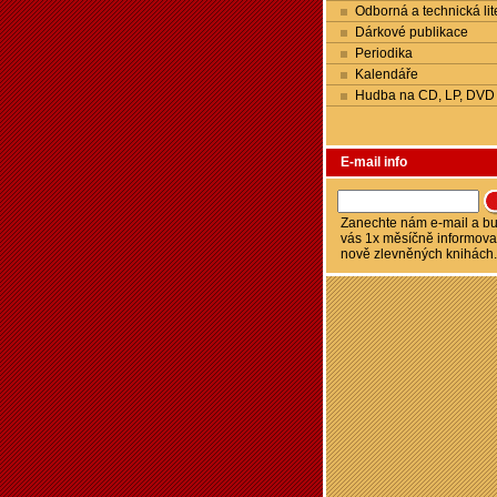
Odborná a technická lit
Dárkové publikace
Periodika
Kalendáře
Hudba na CD, LP, DVD
E-mail info
Zanechte nám e-mail a 
vás 1x měsíčně informova
nově zlevněných knihách.