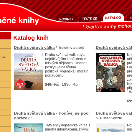
Katalog knih
Druhá světová válka
Druhá světová vá
/ kolektiv autorů
Druhá světová válka byla
Kn
lovo
nejničivějším konfliktem v
něk
lidských dějinách. Dodnes
prá
poskytuje nesčetná
Log
politická, vojenská i morální
př
ponaučení.
pře
zbr
tis
199,- Kč
249,- Kč
při
19
69
Druhá světová válka - Podívej se pod
Druhá světová vál
obrázek
/
S. P. MacKenzie
Tato encyklopedická kniha s
Poz
mnoha informacemi, živými
udá