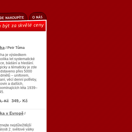
lka
/ Petr Tůma
iha je výsledkem
olika let systematické
ce, bádání a hledání.
icky a tématicky je zde
edstaveno přes 5000
dmětů – uniforem,
aní, věcí denní potřeby,
kovin a dalších,
pomínajících léta 1939–
45.
349,- Kč
9,- Kč
ka v Evropě
/
nejte nejdůležitější
losti 2. světové války