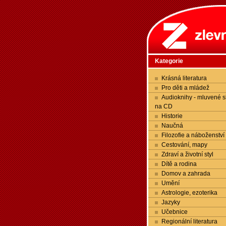
Kategorie
Krásná literatura
Pro děti a mládež
Audioknihy - mluvené s
na CD
Historie
Naučná
Filozofie a náboženství
Cestování, mapy
Zdraví a životní styl
Dítě a rodina
Domov a zahrada
Umění
Astrologie, ezoterika
Jazyky
Učebnice
Regionální literatura