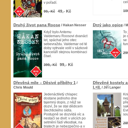
cel
v pořadí.
49,- Kč
10
99,- Kč
Druhý život pana Roose
Drzý jako opice
/ Hakan Nesser
/ 
Když bylo Antemu
To 
Valdemaru Roosovi dvanáct
je 
let, spáchal jeho otec
se 
sebevraždu. Valdemar od té
fun
doby vytrvale volil v sázkové
kanceláři stejnou kombinaci
29
čísel.
99,- Kč
399,- Kč
Dřevěná míle – Děsivé příběhy 1
Dřevěné kostely a
/
I.+II.
Chris Mould
/ Jiří Langer
Jedenáctiletý chlapec
Kn
dostane jednoho dne
nej
tajemný dopis, z nějž se
pře
dozví, že se stal dědicem
sak
šlechtického sídla.
Evr
Postupně se dozvídá víc a
sou
nestačí se divit: v ulicích po
setmění řádí vlkodlak, na
28
blatech je nebezpečno-a v