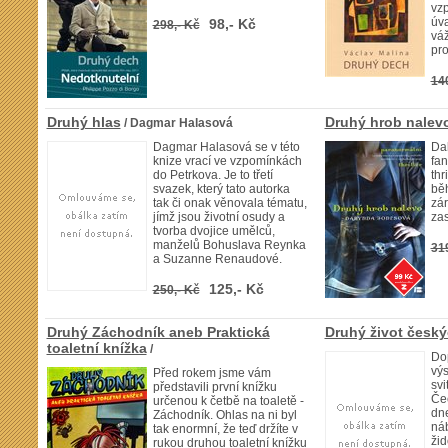
vz
úva
98,- Kč
298,- Kč
váž
pro
14
Druhý hlas
Druhý hrob nalev
/ Dagmar Halasová
Dagmar Halasová se v této
Dal
knize vrací ve vzpomínkách
fan
do Petrkova. Je to třetí
thr
svazek, který tato autorka
bě
tak či onak věnovala tématu,
zá
jímž jsou životní osudy a
za
tvorba dvojice umělců,
manželů Bohuslava Reynka
31
a Suzanne Renaudové.
125,- Kč
250,- Kč
Druhý Záchodník aneb Praktická
Druhý život český
toaletní knížka
/
Do
výs
Před rokem jsme vám
svi
představili první knížku
Čec
určenou k četbě na toaletě -
dn
Záchodník. Ohlas na ni byl
ná
tak enormní, že teď držíte v
ži
rukou druhou toaletní knížku