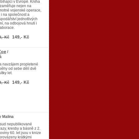
bíhající v Evropě. Kniha
 zaměřuje nejen na
motné vojenské operace,
 i na společnost a
podářství jednotlivých
í, na odbojová hnutí i
aborace.
149,- Kč
9,- Kč
Zoe
/
á
a navzájem propletené
běhy od sebe dělí dvě
ítky let.
149,- Kč
9,- Kč
v Malina
sud nepublikované
azy, kresby a básně z 2.
oviny 60. let jsou v knize
provázeny krátkými