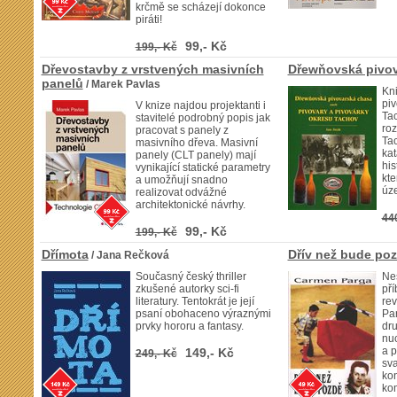
krčmě se scházejí dokonce
piráti!
99,- Kč
199,- Kč
Dřevostavby z vrstvených masivních
Dřewňovská pivov
panelů
/ Marek Pavlas
Kni
piv
V knize najdou projektanti i
Tac
stavitelé podrobný popis jak
ro
pracovat s panely z
Tac
masivního dřeva. Masivní
kat
panely (CLT panely) mají
his
vynikající statické parametry
kt
a umožňují snadno
úze
realizovat odvážné
architektonické návrhy.
44
99,- Kč
199,- Kč
Dřímota
Dřív než bude po
/ Jana Rečková
Současný český thriller
Nes
zkušené autorky sci-fi
př
literatury. Tentokrát je její
re
psaní obohaceno výraznými
Par
prvky hororu a fantasy.
dr
nuc
a 
149,- Kč
249,- Kč
sva
kon
kom