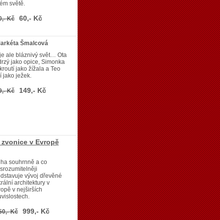
ém světě.
60,- Kč
0,- Kč
Markéta Šmalcová
je ale bláznivý svět… Ota
drzý jako opice, Simonka
kroutí jako žížala a Teo
í jako ježek.
149,- Kč
9,- Kč
 zvonice v Evropě
iha souhrnně a co
srozumitelněji
dstavuje vývoj dřevěné
rální architektury v
opě v nejširších
vislostech.
999,- Kč
50,- Kč