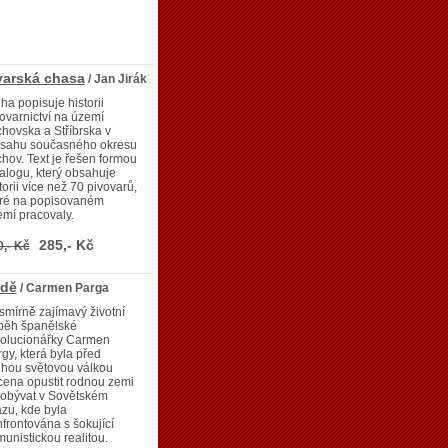
arská chasa
/ Jan Jirák
ha popisuje historii
ovarnictví na území
hovska a Stříbrska v
zsahu současného okresu
hov. Text je řešen formou
alogu, který obsahuje
torii více než 70 pivovarů,
eré na popisovaném
mí pracovaly.
285,- Kč
0,- Kč
zdě
/ Carmen Parga
mírně zajímavý životní
íběh španělské
volucionářky Carmen
gy, která byla před
uhou světovou válkou
ena opustit rodnou zemi
pobývat v Sovětském
zu, kde byla
frontována s šokující
unistickou realitou.