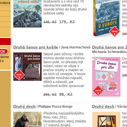
ilustracemi a s více než 70
pro
eratura
otevíracími okénky vás
se
zavede přímo do bojů druhé
sa
světové války.
ale
hos
zem
179,- Kč
349,- Kč
kol
29
Druhá šance pro košile
Druhá šance pro 
/ Jana Harmachová
Michaela Schmiedlov
Stejně jako džínsy, i košile
budeme
mohou dostat svou druhou
Dv
t o
šanci poté, co přestaly být
pří
módní, nebo se nějak v
des
pračce srazily a majitel se
do nich už nevejde. V knize
29
najdete množství nápadů,
střihů a návodů, jak
odložené košile zpracovat.
99,- Kč
299,- Kč
Druhý dech
Druhý dech
/ Philippe Pozzo Borgo
/ Václa
Předloha nejúspěšnějšího
Do
filmu roku 2011
obr
Nedotknutelní, který zhlédlo
pol
17 milionů diváků.
do