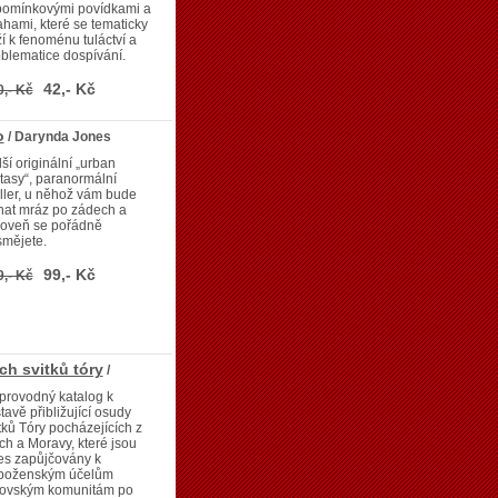
pomínkovými povídkami a
hami, které se tematicky
í k fenoménu tuláctví a
blematice dospívání.
42,- Kč
0,- Kč
o
/ Darynda Jones
ší originální „urban
tasy“, paranormální
iller, u něhož vám bude
hat mráz po zádech a
roveň se pořádně
smějete.
99,- Kč
9,- Kč
ch svitků tóry
/
provodný katalog k
tavě přibližující osudy
tků Tóry pocházejících z
h a Moravy, které jsou
es zapůjčovány k
boženským účelům
dovským komunitám po