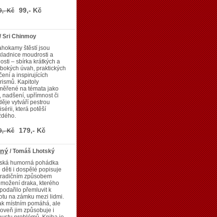
99,- Kč
9,- Kč
/ Sri Chinmoy
hokamy štěstí jsou
ladnice moudrosti a
osti – sbírka krátkých a
bokých úvah, praktických
čení a inspirujících
rismů. Kapitoly
měřené na témata jako
, nadšení, upřímnost či
ěje vytváří pestrou
isérii, která potěší
ždého.
179,- Kč
9,- Kč
lný
/ Tomáš Lhotský
ská humorná pohádka
 děti i dospělé popisuje
tradičním způsobem
možení draka, kterého
podařilo přemluvit k
otu na zámku mezi lidmi.
ak místním pomáhá, ale
oveň jim způsobuje i