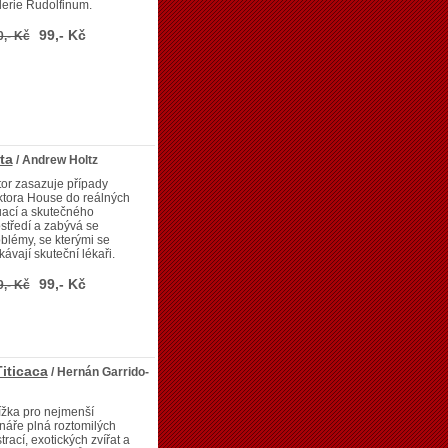
erie Rudolfinum.
99,- Kč
0,- Kč
ta
/ Andrew Holtz
or zasazuje případy
ktora House do reálných
uací a skutečného
středí a zabývá se
blémy, se kterými se
kávají skuteční lékaři.
99,- Kč
9,- Kč
iticaca
/ Hernán Garrido-
ížka pro nejmenší
náře plná roztomilých
strací, exotických zvířat a