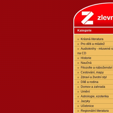
Kategorie
Krásná literatura
Pro děti a mládež
Audioknihy - mluvené s
na CD
Historie
Naučná
Filozofie a náboženství
Cestování, mapy
Zdraví a životní styl
Dítě a rodina
Domov a zahrada
Umění
Astrologie, ezoterika
Jazyky
Učebnice
Regionální literatura