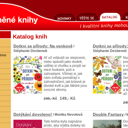
Katalog knih
Dotkni se přírody: Na venkově
Dotkni se přírody:
/
Stéphanie Desbenoit
Stéphanie Desbenoit
lovo
Ať už vstáváš se slepicemi,
Nud
nebo spáváš jako dudek,
po
udělej si chvilku a projdi se
o v
mezi loukami, poli a
pro
zahradami. Všímej si, jak
se 
nám zvířata pomáhají v
čer
zahradničení, jak krásné je
prv
divoké kvítí a jak štědré jsou
sně
ovocné stromy.
a t
až 
149,- Kč
249,- Kč
24
Dotýkání dovoleno!
Double Fantasy
/ Monika Nevolová
/ 
Tato kniha byla napsána
Dou
proto, aby vrátila doteky do
st