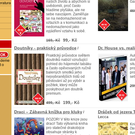
našich životů a abychom si
Gal
eratura
uvědomili, proč často
hladíme plyšáka, ale ne
46
sebe navzájem. Zaměřuje
se na nedomazlenost ve
vztazích a v komunikaci a
nedomazlenost jako
vyjádření vztahu k sobě.
99,- Kč
169,- Kč
Doutníky - praktický průvodce
Dr. House vs. reali
/
Praktický průvodce světem
Aut
doutníků nabízí vzrušující
do
budeme
pohled do hájemství tabáku
sit
t o
a často opěvovaných ručně
pro
balených smotků jeho
pro
nejvybranějších listů od
set
pěstování až po výběr a
požitek, který může
29
poskytnout jen doutník
premium.
199,- Kč
499,- Kč
Draci – Zábavná knížka pro kluky
Dráček od jezera T
/
Lecca
POZOR! V této knize jsou
draci! Tato výtvarná kniha
Kn
pro statečné drakobijce
čte
obsahuje stránky k
ilu