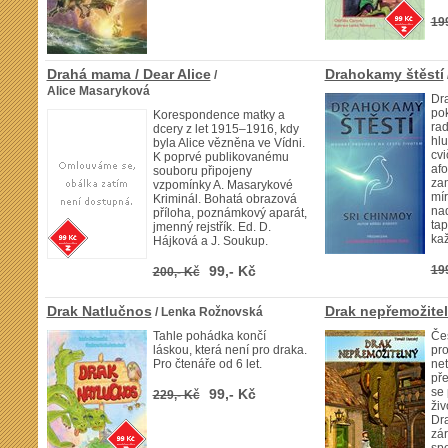
19
Drahá mama / Dear Alice
Drahokamy štěstí
/
Alice Masaryková
Dra
pok
Korespondence matky a
rad
dcery z let 1915–1916, kdy
hlu
byla Alice vězněna ve Vídni.
cvi
K poprvé publikovanému
afo
souboru připojeny
za
vzpomínky A. Masarykové
mír
Kriminál. Bohatá obrazová
nad
příloha, poznámkový aparát,
tap
jmenný rejstřík. Ed. D.
ka
Hájková a J. Soukup.
99,- Kč
19
200,- Kč
Drak Natlučnos
Drak nepřemožite
/ Lenka Rožnovská
Tahle pohádka končí
Če
láskou, která není pro draka.
pro
Pro čtenáře od 6 let.
ne
pře
se 
99,- Kč
229,- Kč
živ
Dr
zár