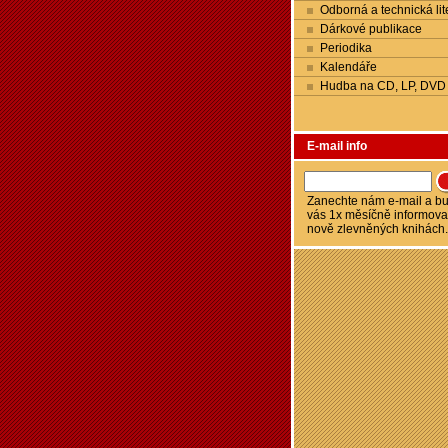
Odborná a technická lit
Dárkové publikace
Periodika
Kalendáře
Hudba na CD, LP, DVD
E-mail info
Zanechte nám e-mail a 
vás 1x měsíčně informova
nově zlevněných knihách.