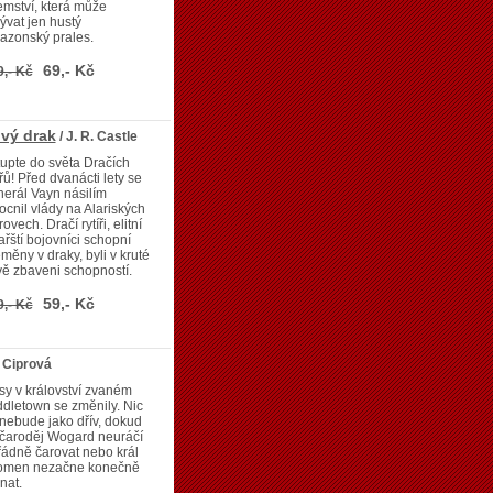
emství, která může
ývat jen hustý
azonský prales.
69,- Kč
9,- Kč
ivý drak
/ J. R. Castle
upte do světa Dračích
ířů! Před dvanácti lety se
erál Vayn násilím
cnil vlády na Alariských
rovech. Dračí rytíři, elitní
ařští bojovníci schopní
měny v draky, byli v kruté
vě zbaveni schopností.
59,- Kč
9,- Kč
 Ciprová
y v království zvaném
dletown se změnily. Nic
nebude jako dřív, dokud
 čaroděj Wogard neuráčí
ádně čarovat nebo král
lomen nezačne konečně
nat.