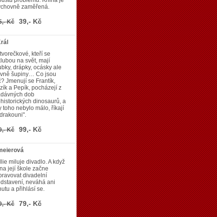
ustu problémů. Kniha je
výchovně zaměřená.
39,- Kč
5,- Kč
rál
 tvorečkové, kteří se
lubou na svět, mají
bky, drápky, ocásky ale
avně šupiny… Co jsou
? Jmenují se Frantík,
zík a Pepík, pocházejí z
adávných dob
historických dinosaurů, a
 toho nebylo málo, říkají
"drakouni".
99,- Kč
9,- Kč
meierová
lie miluje divadlo. A když
na její škole začne
pravovat divadelní
dstavení, neváhá ani
utu a přihlásí se.
79,- Kč
9,- Kč