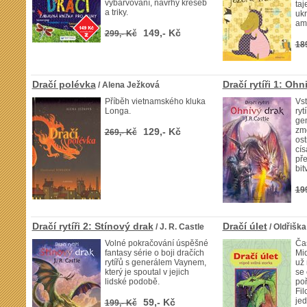
vybarvování, návrhy kreseb
taj
a triky.
ukr
am
149,- Kč
299,- Kč
18
Dračí polévka
Dračí rytíři 1: Ohn
/ Alena Ježková
Příběh vietnamského kluka
Vst
Longa.
ryt
gen
zmo
129,- Kč
269,- Kč
ost
cís
pře
bit
19
Dračí rytíři 2: Stínový drak
Dračí úlet
/ J. R. Castle
/ Oldřiška
Volné pokračování úspěšné
Čas
fantasy série o boji dračích
Mid
rytířů s generálem Vaynem,
už 
který je spoutal v jejich
se
lidské podobě.
poř
Fi
jed
59,- Kč
199,- Kč