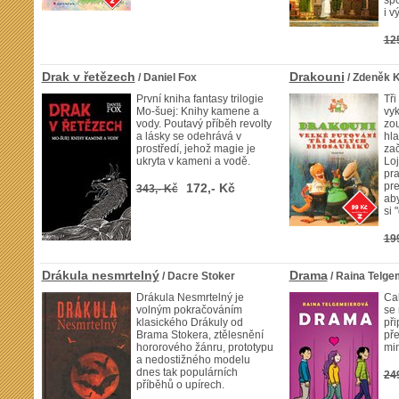
spo
i 
12
Drak v řetězech
Drakouni
/ Daniel Fox
/ Zdeněk K
První kniha fantasy trilogie
Tři
Mo-šuej: Knihy kamene a
vyk
vody. Poutavý příběh revolty
zou
a lásky se odehrává v
hl
prostředí, jehož magie je
zač
ukryta v kameni a vodě.
Loj
pr
pre
172,- Kč
343,- Kč
aby
si 
19
Drákula nesmrtelný
Drama
/ Dacre Stoker
/ Raina Telge
Drákula Nesmrtelný je
Cal
volným pokračováním
se 
klasického Drákuly od
při
Brama Stokera, ztělesnění
pře
hororového žánru, prototypu
min
a nedostižného modelu
dnes tak populárních
24
příběhů o upírech.