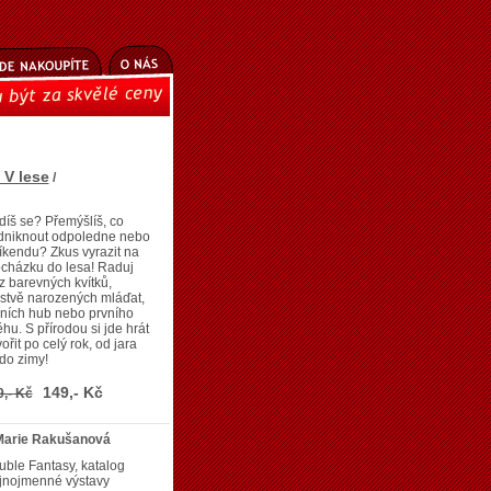
 V lese
/
íš se? Přemýšlíš, co
dniknout odpoledne nebo
íkendu? Zkus vyrazit na
cházku do lesa! Raduj
z barevných kvítků,
stvě narozených mláďat,
ních hub nebo prvního
hu. S přírodou si jde hrát
vořit po celý rok, od jara
do zimy!
149,- Kč
9,- Kč
Marie Rakušanová
ble Fantasy, katalog
ejnojmenné výstavy