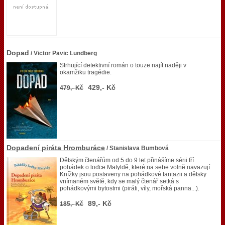
Dopad
/ Victor Pavic Lundberg
Strhující detektivní román o touze najít naději v
okamžiku tragédie.
429,- Kč
479,- Kč
Dopadení piráta Hromburáce
/ Stanislava Bumbová
Dětským čtenářům od 5 do 9 let přinášíme sérii tří
pohádek o loďce Matyldě, které na sebe volně navazují.
Knížky jsou postaveny na pohádkové fantazii a dětsky
vnímaném světě, kdy se malý čtenář setká s
pohádkovými bytostmi (piráti, víly, mořská panna...).
89,- Kč
185,- Kč