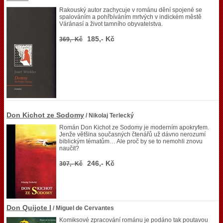
Rakouský autor zachycuje v románu dění spojené se
spalováním a pohřbíváním mrtvých v indickém městě
Váránasí a život tamního obyvatelstva.
185,- Kč
369,- Kč
Don Kichot ze Sodomy
/ Nikolaj Terlecký
Román Don Kichot ze Sodomy je moderním apokryfem.
Jenže většina současných čtenářů už dávno nerozumí
biblickým tématům… Ale proč by se to nemohli znovu
naučit?
246,- Kč
307,- Kč
Don Quijote I
/ Miguel de Cervantes
Komiksové zpracování románu je podáno tak poutavou