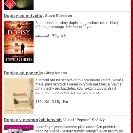
Dopisy od mrtvého
/ Steve Robinson
Sto padesát let starý dopis a legendární rubín. Nový
případ genealoga Jeffersona Tayta.
79,- Kč
349,- Kč
Dopisy od panenky
/ Jürg Amann
Kiterární hra na schovávanou pro mladé i staré, velké i
malé, plná skrytých i méně skrytých narážek, a hlavně
plná útěchy pro každého, kdo někdy v životě ztratil
panenku nebo cokoli, co mu bylo drahé.
120,- Kč
239,- Kč
Dopisy v nevratných lahvích
/ Josef "Pepson" Snětivý
Společným jmenovatelem předkládaných povídek je
nedorozumění - nedorozumění vrhající jejich hrdiny do