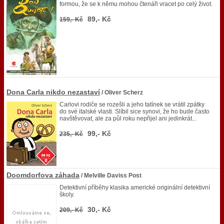
formou, že se k němu mohou čtenáři vracet po celý život.
89,- Kč
159,- Kč
Dona Carla nikdo nezastaví
/ Oliver Scherz
Carlovi rodiče se rozešli a jeho tatínek se vrátil zpátky
do své italské vlasti. Slíbil sice synovi, že ho bude často
navštěvovat, ale za půl roku nepřijel ani jedinkrát...
99,- Kč
235,- Kč
Doomdorfova záhada
/ Melville Daviss Post
Detektivní příběhy klasika americké originální detektivní
školy.
30,- Kč
209,- Kč