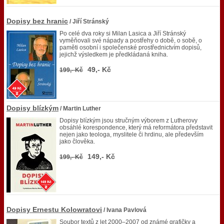
Dopisy bez hranic
/ Jiří Stránský
Po celé dva roky si Milan Lasica a Jiří Stránský
vyměňovali své nápady a postřehy o době, o sobě, o
paměti osobní i společenské prostřednictvím dopisů,
jejichž výsledkem je předkládaná kniha.
49,- Kč
199,- Kč
Dopisy blízkým
/ Martin Luther
Dopisy blízkým jsou stručným výborem z Lutherovy
obsáhlé korespondence, který má reformátora představit
nejen jako teologa, myslitele či hrdinu, ale především
jako člověka.
149,- Kč
199,- Kč
Dopisy Ernestu Kolowratovi
/ Ivana Pavlová
Soubor textů z let 2000–2007 od známé grafičky a