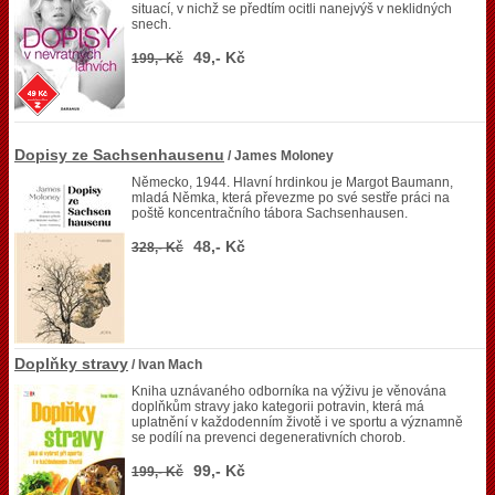
situací, v nichž se předtím ocitli nanejvýš v neklidných
snech.
49,- Kč
199,- Kč
Dopisy ze Sachsenhausenu
/ James Moloney
Německo, 1944. Hlavní hrdinkou je Margot Baumann,
mladá Němka, která převezme po své sestře práci na
poště koncentračního tábora Sachsenhausen.
48,- Kč
328,- Kč
Doplňky stravy
/ Ivan Mach
Kniha uznávaného odborníka na výživu je věnována
doplňkům stravy jako kategorii potravin, která má
uplatnění v každodenním životě i ve sportu a významně
se podílí na prevenci degenerativních chorob.
99,- Kč
199,- Kč