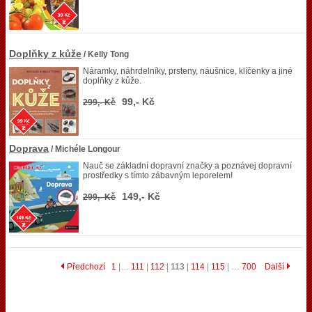
Doplňky z kůže
/ Kelly Tong
Náramky, náhrdelníky, prsteny, náušnice, klíčenky a jiné
doplňky z kůže.
99,- Kč
299,- Kč
Doprava
/ Michéle Longour
Nauč se základní dopravní značky a poznávej dopravní
prostředky s tímto zábavným leporelem!
149,- Kč
299,- Kč
Předchozí
1
|…
111
|
112
|
113
|
114
|
115
| …
700
Další