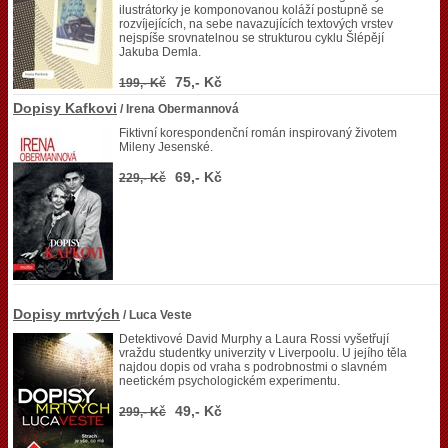
ilustrátorky je komponovanou koláží postupně se
rozvíjejících, na sebe navazujících textových vrstev
nejspíše srovnatelnou se strukturou cyklu Šlépějí
Jakuba Demla.
75,- Kč
199,- Kč
Dopisy Kafkovi
/ Irena Obermannová
Fiktivní korespondenční román inspirovaný životem
Mileny Jesenské.
69,- Kč
229,- Kč
Dopisy mrtvých
/ Luca Veste
Detektivové David Murphy a Laura Rossi vyšetřují
vraždu studentky univerzity v Liverpoolu. U jejího těla
najdou dopis od vraha s podrobnostmi o slavném
neetickém psychologickém experimentu.
49,- Kč
299,- Kč