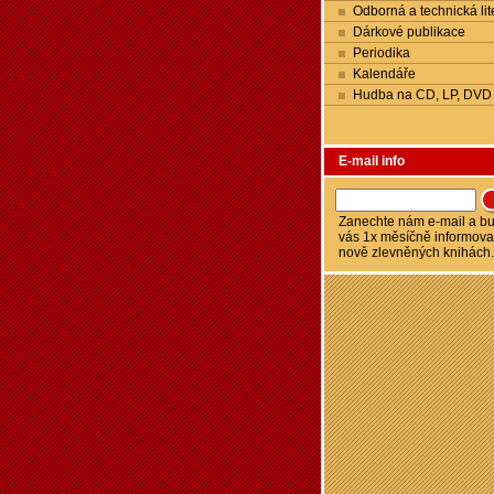
Odborná a technická lit
Dárkové publikace
Periodika
Kalendáře
Hudba na CD, LP, DVD
E-mail info
Zanechte nám e-mail a 
vás 1x měsíčně informova
nově zlevněných knihách.