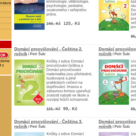
kriminologie, viktimologie,
ka
eratura
psychologie, pediatrie,
stu
soukromého i veřejného
Do
práva.
češ
pom
veš
125,- Kč
249,- Kč
jev
85,
Domácí procvičování - Čeština 2.
Domácí procvičová
ročník
ročník
/ Petr Šulc
/ Petr Šulc
budeme
Knížky z edice Domácí
Uc
t o
procvičování čeština a
pro
Domácí procvičování
pe
matematika jsou přehledné,
ka
ilustrované a plné
stu
praktických cvičení na
Do
doplňování. Hravou a
češ
zábavnou formou upevňují
pom
znalosti nabyté ve škole a
veš
rozvíjejí tvůrčí schopnosti.
jev
99,- Kč
119,- Kč
85,
Domácí procvičování - Čeština 3.
Domácí procvičová
ročník
ročník
/ Petr Šulc
/ Petr Šulc
Knížky z edice Domácí
Uc