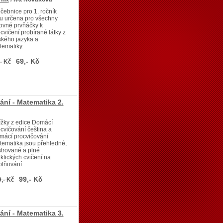
čebnice pro 1. ročník
u určena pro všechny
ovné prvňáčky k
cvičení probírané látky z
ského jazyka a
ematiky.
69,- Kč
- Kč
ní - Matematika 2.
ížky z edice Domácí
cvičování čeština a
mácí procvičování
ematika jsou přehledné,
strované a plné
ktických cvičení na
lňování.
99,- Kč
,- Kč
ní - Matematika 3.