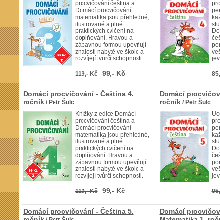
procvičování čeština a
pro
Domácí procvičování
pe
matematika jsou přehledné,
ka
ilustrované a plné
stu
praktických cvičení na
Do
doplňování. Hravou a
češ
zábavnou formou upevňují
pom
znalosti nabyté ve škole a
veš
rozvíjejí tvůrčí schopnosti.
jev
99,- Kč
119,- Kč
85,
Domácí procvičování - Čeština 4.
Domácí procvičová
ročník
ročník
/ Petr Šulc
/ Petr Šulc
Knížky z edice Domácí
Uc
procvičování čeština a
pro
Domácí procvičování
pe
matematika jsou přehledné,
ka
ilustrované a plné
stu
praktických cvičení na
Do
doplňování. Hravou a
češ
zábavnou formou upevňují
pom
znalosti nabyté ve škole a
veš
rozvíjejí tvůrčí schopnosti.
jev
99,- Kč
119,- Kč
85,
Domácí procvičování - Čeština 5.
Domácí procvičová
ročník
Matematika 1. roč
/ Petr Šulc