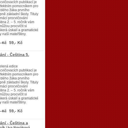
cvičovacích publikací je
rfektním pomocníkem pro
ždého žáka prvního
pně základní školy. Tituly
mácí procvičování
tina 2. – 5. ročník vám
ůžou procvičit si
kerá úskalí a gramatické
y naší mateřštiny.
59,- Kč
- Kč
ní - Čeština 5.
elená edice
cvičovacích publikací je
rfektním pomocníkem pro
ždého žáka prvního
pně základní školy. Tituly
mácí procvičování
tina 2. – 5. ročník vám
ůžou procvičit si
kerá úskalí a gramatické
y naší mateřštiny.
59,- Kč
- Kč
ní - Čeština a
ník
/ Iva Nováková