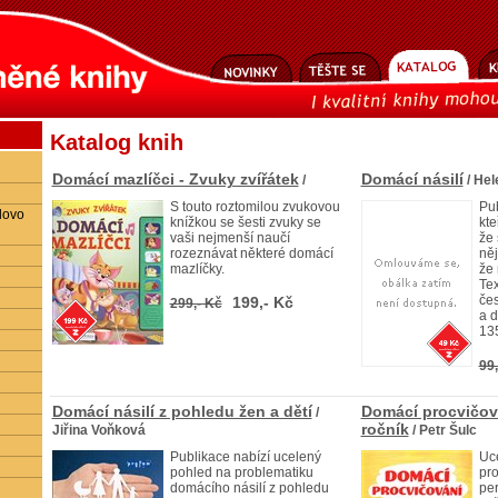
Katalog knih
Domácí mazlíčci - Zvuky zvířátek
Domácí násilí
/
/ Hel
S touto roztomilou zvukovou
Pub
lovo
knížkou se šesti zvuky se
kte
vaši nejmenší naučí
že 
rozeznávat některé domácí
ně
mazlíčky.
že 
Tex
če
199,- Kč
299,- Kč
a 
13
99,
Domácí násilí z pohledu žen a dětí
Domácí procvičová
/
ročník
Jiřina Voňková
/ Petr Šulc
Publikace nabízí ucelený
Uc
pohled na problematiku
pro
domácího násilí z pohledu
pe