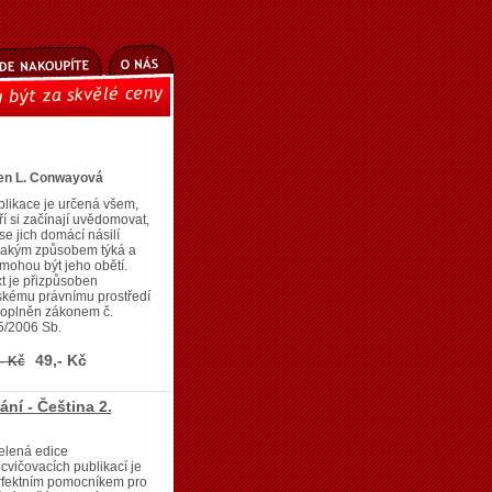
en L. Conwayová
likace je určená všem,
ří si začínají uvědomovat,
se jich domácí násilí
jakým způsobem týká a
mohou být jeho obětí.
t je přizpůsoben
skému právnímu prostředí
doplněn zákonem č.
5/2006 Sb.
49,- Kč
- Kč
ní - Čeština 2.
elená edice
cvičovacích publikací je
rfektním pomocníkem pro