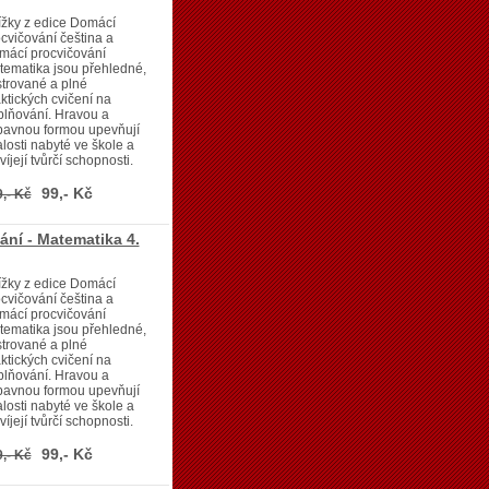
ížky z edice Domácí
cvičování čeština a
mácí procvičování
ematika jsou přehledné,
strované a plné
ktických cvičení na
plňování. Hravou a
bavnou formou upevňují
losti nabyté ve škole a
víjejí tvůrčí schopnosti.
99,- Kč
,- Kč
ní - Matematika 4.
ížky z edice Domácí
cvičování čeština a
mácí procvičování
ematika jsou přehledné,
strované a plné
ktických cvičení na
plňování. Hravou a
bavnou formou upevňují
losti nabyté ve škole a
víjejí tvůrčí schopnosti.
99,- Kč
,- Kč