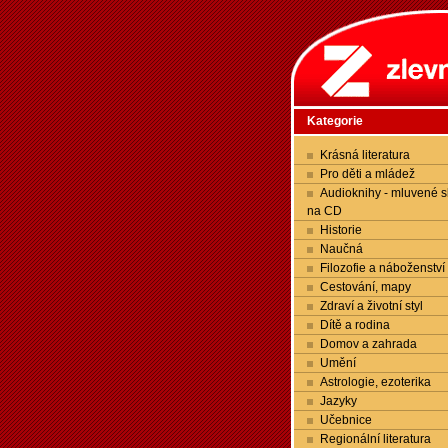
Kategorie
Krásná literatura
Pro děti a mládež
Audioknihy - mluvené s
na CD
Historie
Naučná
Filozofie a náboženství
Cestování, mapy
Zdraví a životní styl
Dítě a rodina
Domov a zahrada
Umění
Astrologie, ezoterika
Jazyky
Učebnice
Regionální literatura