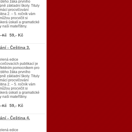
ždého žáka prvního
pně základní školy. Tituly
mácí procvičování
tina 2. – 5. ročník vám
ůžou procvičit si
kerá úskalí a gramatické
y naší mateřštiny.
59,- Kč
- Kč
ní - Čeština 3.
elená edice
cvičovacích publikací je
rfektním pomocníkem pro
ždého žáka prvního
pně základní školy. Tituly
mácí procvičování
tina 2. – 5. ročník vám
ůžou procvičit si
kerá úskalí a gramatické
y naší mateřštiny.
59,- Kč
- Kč
ní - Čeština 4.
elená edice