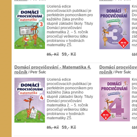
Ucelená edice
Kn
procvičovacích publikací je
pro
perfektním pomocníkem pro
Do
každého žáka prvního
mat
stupně základní školy. Tituly
ilu
Domácí procvičování
pra
matematika 2. – 5. ročník
do
procvičují veškerou látku
zá
probíranou v hodinách
zna
matematiky ZŠ.
roz
59,- Kč
85,- Kč
119
Domácí procvičování - Matematika 4.
Domácí procvičová
ročník
ročník
/ Petr Šulc
/ Petr Šulc
Ucelená edice
Kn
procvičovacích publikací je
pro
perfektním pomocníkem pro
Do
každého žáka prvního
mat
stupně základní školy. Tituly
ilu
Domácí procvičování
pra
matematika 2. – 5. ročník
do
procvičují veškerou látku
zá
probíranou v hodinách
zna
matematiky ZŠ.
roz
59,- Kč
85,- Kč
119