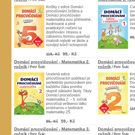
Knížky z edice Domácí
Cvi
procvičování čeština a
jso
Domácí procvičování
šik
matematika jsou přehledné,
pro
ilustrované a plné
če
praktických cvičení na
mat
doplňování. Hravou a
zábavnou formou upevňují
99,
znalosti nabyté ve škole a
rozvíjejí tvůrčí schopnosti.
99,- Kč
119,- Kč
Domácí procvičování - Matematika 2.
Domácí procvičová
ročník
ročník
/ Petr Šulc
/ Petr Šulc
Ucelená edice
Kn
procvičovacích publikací je
pro
perfektním pomocníkem pro
Do
každého žáka prvního
mat
stupně základní školy. Tituly
ilu
Domácí procvičování
pra
matematika 2. – 5. ročník
dop
procvičují veškerou látku
probíranou v hodinách
119
matematiky ZŠ.
59,- Kč
85,- Kč
Domácí procvičování - Matematika 3.
Domácí procvičová
ročník
ročník
/ Petr Šulc
/ Petr Šulc