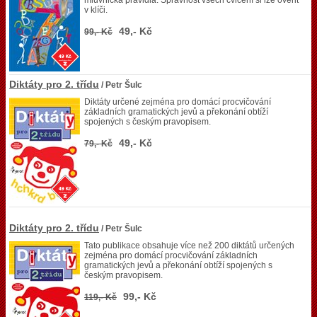
mluvnická pravidla. Správnost všech cvičení si lze ověřit
v klíči.
49,- Kč
99,- Kč
Diktáty pro 2. třídu
/ Petr Šulc
Diktáty určené zejména pro domácí procvičování
základních gramatických jevů a překonání obtíží
spojených s českým pravopisem.
49,- Kč
79,- Kč
Diktáty pro 2. třídu
/ Petr Šulc
Tato publikace obsahuje více než 200 diktátů určených
zejména pro domácí procvičování základních
gramatických jevů a překonání obtíží spojených s
českým pravopisem.
99,- Kč
119,- Kč