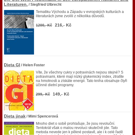
Literaturen.
/ Siegfried Ulbrecht
Tematiku Východu a Západu v evropských kulturách a
literaturách jsme zvolili z několika důvodů.
216,- Kč
1200,- Kč
Dieta GI
/ Helen Foster
Víte, že všechny cukry v potravinách nejsou stejné? S
potravinami, které mají nízký glykemický index, ztratíte
na hmotnosti a získáte energii. Tato kniha obsahuje čtyři
účinné dietní programy.
149,- Kč
299,- Kč
Dieta jinak
/ Mimi Spencerová
Mnoho diet o sobě prohlašuje, že jsou revoluční.
Tentokrát však o malou revoluci skutečně jde. Tato
metoda nevede jen k pěkné postavě, ale i k celé řadě