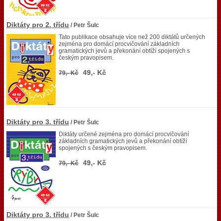
Diktáty pro 2. třídu
/ Petr Šulc
Tato publikace obsahuje více než 200 diktátů určených
zejména pro domácí procvičování základních
gramatických jevů a překonání obtíží spojených s
českým pravopisem.
49,- Kč
79,- Kč
Diktáty pro 3. třídu
/ Petr Šulc
Diktáty určené zejména pro domácí procvičování
základních gramatických jevů a překonání obtíží
spojených s českým pravopisem.
49,- Kč
79,- Kč
Diktáty pro 3. třídu
/ Petr Šulc