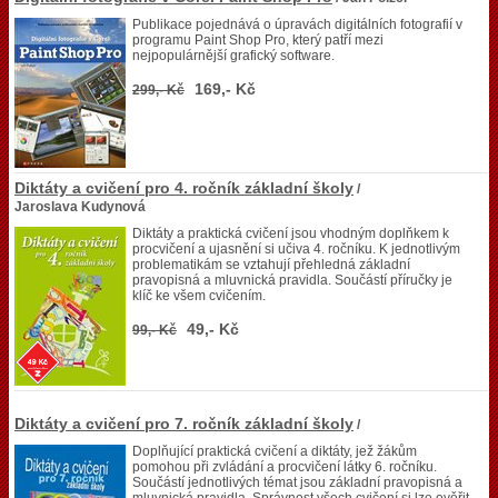
Publikace pojednává o úpravách digitálních fotografií v
programu Paint Shop Pro, který patří mezi
nejpopulárnější grafický software.
169,- Kč
299,- Kč
Diktáty a cvičení pro 4. ročník základní školy
/
Jaroslava Kudynová
Diktáty a praktická cvičení jsou vhodným doplňkem k
procvičení a ujasnění si učiva 4. ročníku. K jednotlivým
problematikám se vztahují přehledná základní
pravopisná a mluvnická pravidla. Součástí příručky je
klíč ke všem cvičením.
49,- Kč
99,- Kč
Diktáty a cvičení pro 7. ročník základní školy
/
Doplňující praktická cvičení a diktáty, jež žákům
pomohou při zvládání a procvičení látky 6. ročníku.
Součástí jednotlivých témat jsou základní pravopisná a