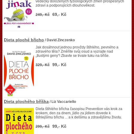
vědecky doložených fyziologických změn prospěšných
zdraví a podporujících dlouhověkost.
69,- Kč
249,- Kč
Dieta ploché břicho
/ David Zinczenko
Jak dosáhnout jednou provždy štíhlého, pevného a
zdravého těla? Změňte svůj osud a vyzrajte nad
„tlustými geny“! Zbavte se trvale tuku na břiše.
99,- Kč
329,- Kč
Dieta plochého bříška
/ Liz Vaccariello
Dieta štíhlého břicha časopisu Prevention vás krok za
krokem, den za dnem, jídlo za jídlem dovede k
štíhlejšímu břichu ... a k delšímu a zdravějšímu životu.
99,- Kč
299,- Kč