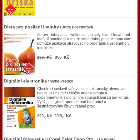
Dieta pro posílení imunity
/ Jutta Poschetová
Zdraví, dobrý pocit, wellness - po celý život! Dosáhnout
ideální hmotnosti a mít ze sebe dobrý pocit! K tomu vám
pomůže aplikace stravovacího programu uvedeného v
této knize.
99,- Kč
289,- Kč
Digitální elektronika
/ Myke Predko
Chcete si sestavit svůj vlastní elektronický obvod, ale
nevíte, jak na to? Odložte nudná skripta a
experimentujte s digitálními součástkami za pár korun.
Využijte logické operace nad binárními a
šestnáctkovými čísly v reálné praxi.
119,- Kč
299,- Kč
Digitální fotografie v Corel Paint Shop Pro
/ Jan Polzer