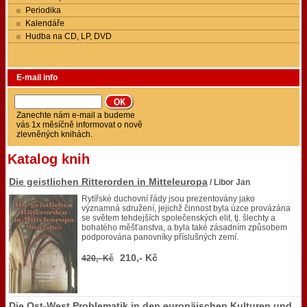
Periodika
Kalendáře
Hudba na CD, LP, DVD
E-mail info
Zanechte nám e-mail a budeme
vás 1x měsíčně informovat o nově
zlevněných knihách.
Katalog knih
Die geistlichen Ritterorden in Mitteleuropa
/ Libor Jan
Rytířské duchovní řády jsou prezentovány jako
významná sdružení, jejichž činnost byla úzce provázána
se světem tehdejších společenských elit, tj. šlechty a
bohatého měšťanstva, a byla také zásadním způsobem
podporována panovníky příslušných zemí.
210,- Kč
420,- Kč
Die Ost-West Problematik in den europäischen Kulturen und