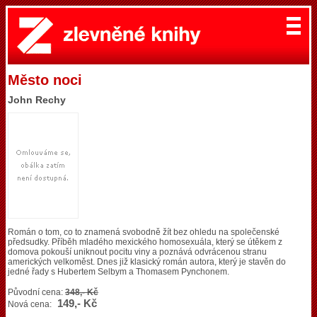
Město noci
John Rechy
Román o tom, co to znamená svobodně žít bez ohledu na společenské
předsudky. Příběh mladého mexického homosexuála, který se útěkem z
domova pokouší uniknout pocitu viny a poznává odvrácenou stranu
amerických velkoměst. Dnes již klasický román autora, který je stavěn do
jedné řady s Hubertem Selbym a Thomasem Pynchonem.
Původní cena:
348,- Kč
149,- Kč
Nová cena: