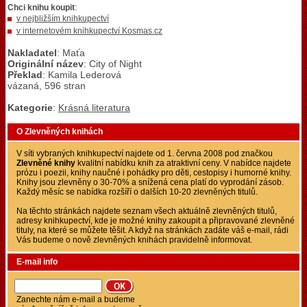
Chci knihu koupit
:
v nejbližším knihkupectví
v internetovém knihkupectví Kosmas.cz
Nakladatel
: Maťa
Originální název
: City of Night
Překlad
: Kamila Lederová
vázaná, 596 stran
Kategorie
:
Krásná literatura
O Zlevněných knihách
V síti vybraných knihkupectví najdete od 1. června 2008 pod značkou
Zlevněné knihy
kvalitní nabídku knih za atraktivní ceny. V nabídce najdete
prózu i poezii, knihy naučné i pohádky pro děti, cestopisy i humorné knihy.
Knihy jsou zlevněny o 30-70% a snížená cena platí do vyprodání zásob.
Každý měsíc se nabídka rozšíří o dalších 10-20 zlevněných titulů.
Na těchto stránkách najdete seznam všech aktuálně zlevněných titulů,
adresy knihkupectví, kde je možné knihy zakoupit a připravované zlevněné
tituly, na které se můžete těšit. A když na stránkách zadáte váš e-mail, rádi
Vás budeme o nově zlevněných knihách pravidelně informovat.
E-mail info
Zanechte nám e-mail a budeme