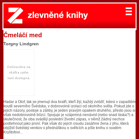
Čmeláčí med
Torgny Lindgren
Hadar a Olof, tak se jmenují dva bratři, kteří žijí, každý zvlášť, kdesi v zapadlém
koutě severního Švédska, v dobrovolné izolaci od okolního světa. Pokud jde o
jejich názory, postoje a záliby, je jeden pravým opakem druhého, přesto jsou si
však nedobrovolně blízcí. Spojuje je vzájemná nenávist (nebo snad láska?) a
skutečnost, že oba svádějí poslední životní zápas, v němž žádný nechce
podlehnout jako první. Pak však do jejich osudu zasáhne žena z jihu, která
objíždí švédský venkov s přednáškou o světcích a píše knihu o svatém
Kryštofovi...