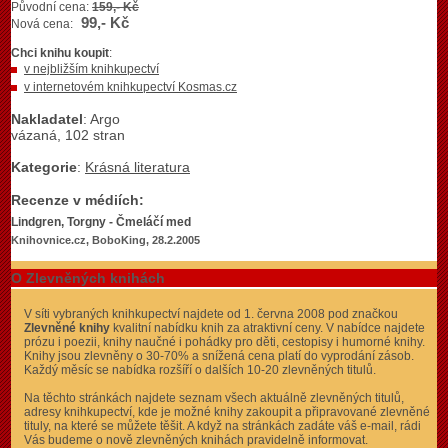
Původní cena:
159,- Kč
99,- Kč
Nová cena:
Chci knihu koupit
:
v nejbližším knihkupectví
v internetovém knihkupectví Kosmas.cz
Nakladatel
: Argo
vázaná, 102 stran
Kategorie
:
Krásná literatura
Recenze v médiích:
Lindgren, Torgny - Čmeláčí med
Knihovnice.cz, BoboKing, 28.2.2005
O Zlevněných knihách
V síti vybraných knihkupectví najdete od 1. června 2008 pod značkou
Zlevněné knihy
kvalitní nabídku knih za atraktivní ceny. V nabídce najdete
prózu i poezii, knihy naučné i pohádky pro děti, cestopisy i humorné knihy.
Knihy jsou zlevněny o 30-70% a snížená cena platí do vyprodání zásob.
Každý měsíc se nabídka rozšíří o dalších 10-20 zlevněných titulů.
Na těchto stránkách najdete seznam všech aktuálně zlevněných titulů,
adresy knihkupectví, kde je možné knihy zakoupit a připravované zlevněné
tituly, na které se můžete těšit. A když na stránkách zadáte váš e-mail, rádi
Vás budeme o nově zlevněných knihách pravidelně informovat.