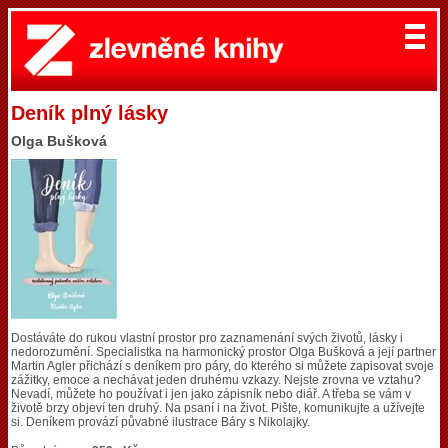
Deník plný lásky
Olga Bušková
Dostáváte do rukou vlastní prostor pro zaznamenání svých životů, lásky i
nedorozumění. Specialistka na harmonický prostor Olga Bušková a její partner
Martin Agler přichází s deníkem pro páry, do kterého si můžete zapisovat svoje
zážitky, emoce a nechávat jeden druhému vzkazy. Nejste zrovna ve vztahu?
Nevadí, můžete ho používat i jen jako zápisník nebo diář. A třeba se vám v
životě brzy objeví ten druhý. Na psaní i na život. Pište, komunikujte a užívejte
si. Deníkem provází půvabné ilustrace Báry s Nikolajky.