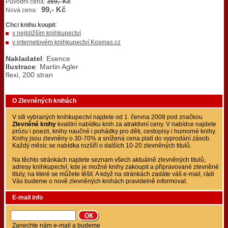
Původní cena:
359,- Kč
99,- Kč
Nová cena:
Chci knihu koupit
:
v nejbližším knihkupectví
v internetovém knihkupectví Kosmas.cz
Nakladatel
: Esence
Ilustrace
: Martin Agler
flexi, 200 stran
O Zlevněných knihách
V síti vybraných knihkupectví najdete od 1. června 2008 pod značkou
Zlevněné knihy
kvalitní nabídku knih za atraktivní ceny. V nabídce najdete
prózu i poezii, knihy naučné i pohádky pro děti, cestopisy i humorné knihy.
Knihy jsou zlevněny o 30-70% a snížená cena platí do vyprodání zásob.
Každý měsíc se nabídka rozšíří o dalších 10-20 zlevněných titulů.
Na těchto stránkách najdete seznam všech aktuálně zlevněných titulů,
adresy knihkupectví, kde je možné knihy zakoupit a připravované zlevněné
tituly, na které se můžete těšit. A když na stránkách zadáte váš e-mail, rádi
Vás budeme o nově zlevněných knihách pravidelně informovat.
E-mail info
Zanechte nám e-mail a budeme