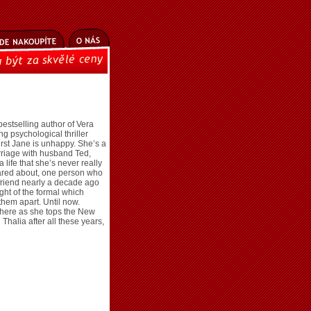
bestselling author of Vera
g psychological thriller
rst Jane is unhappy. She’s a
rriage with husband Ted,
life that she’s never really
ared about, one person who
 friend nearly a decade ago
ight of the formal which
hem apart. Until now.
where as she tops the New
Thalia after all these years,