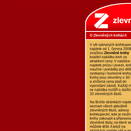
O Zlevněných knihách
V síti vybraných knihkupec
najdete od 1. června 200
značkou
Zlevněné knihy
kvalitní nabídku knih za
atraktivní ceny. V nabídce
najdete prózu i poezii, kn
naučné i pohádky pro děti
cestopisy i humorné knihy
Knihy jsou zlevněny o 30
a snížená cena platí do
vyprodání zásob. Každý m
se nabídka rozšíří o další
20 zlevněných titulů.
Na těchto stránkách najde
seznam všech aktuálně
zlevněných titulů, adresy
knihkupectví, kde je možn
knihy zakoupit a připravo
zlevněné tituly, na které s
můžete těšit. A když na
stránkách zadáte váš e-ma