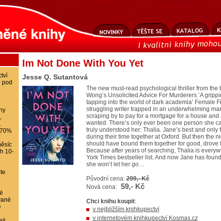
Im Not Done With You Yet
tví
Jesse Q. Sutantová
8 pod
The new must-read psychological thriller from the 
Wong’s Unsolicited Advice For Murderers ‘A grippin
tapping into the world of dark academia’ Female Fi
struggling writer trapped in an underwhelming ma
ihy
scraping by to pay for a mortgage for a house and a 
,
wanted. There’s only ever been one person she c
.
truly understood her: Thalia. Jane’s best and only
-70%
during their time together at Oxford. But then the n
should have bound them together for good, drove t
ěsíc
Because after years of searching, Thalia is every
ch 10-
York Times bestseller list. And now Jane has found 
she won’t let her go…
te
Původní cena:
299,- Kč
59,- Kč
Nová cena:
é
vané
Chci knihu koupit
:
e
v nejbližším knihkupectví
v internetovém knihkupectví Kosmas.cz
il,