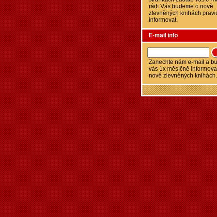
rádi Vás budeme o nově
zlevněných knihách pravi
informovat.
E-mail info
Zanechte nám e-mail a 
vás 1x měsíčně informova
nově zlevněných knihách.