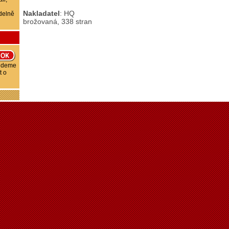
Nakladatel
: HQ
delně
brožovaná, 338 stran
budeme
t o