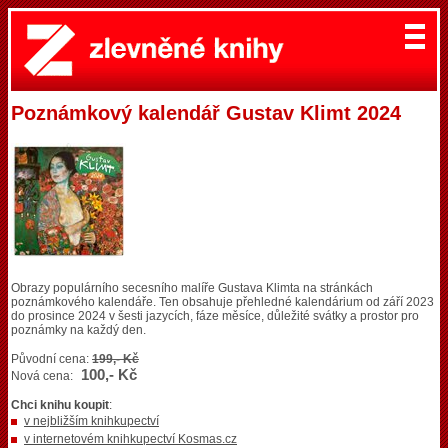
Poznámkový kalendář Gustav Klimt 2024
Obrazy populárního secesního malíře Gustava Klimta na stránkách
poznámkového kalendáře. Ten obsahuje přehledné kalendárium od září 2023
do prosince 2024 v šesti jazycích, fáze měsíce, důležité svátky a prostor pro
poznámky na každý den.
Původní cena:
199,- Kč
100,- Kč
Nová cena:
Chci knihu koupit
:
v nejbližším knihkupectví
v internetovém knihkupectví Kosmas.cz