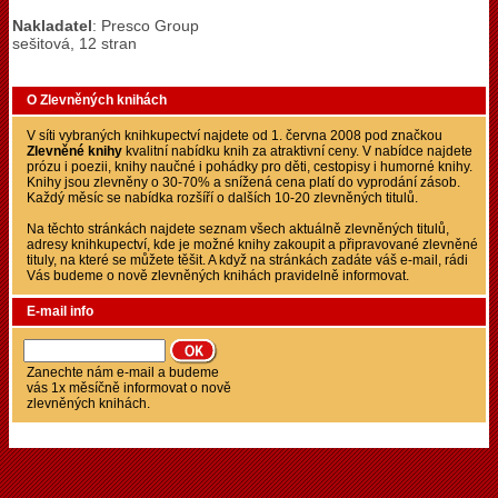
Nakladatel
: Presco Group
sešitová, 12 stran
O Zlevněných knihách
V síti vybraných knihkupectví najdete od 1. června 2008 pod značkou
Zlevněné knihy
kvalitní nabídku knih za atraktivní ceny. V nabídce najdete
prózu i poezii, knihy naučné i pohádky pro děti, cestopisy i humorné knihy.
Knihy jsou zlevněny o 30-70% a snížená cena platí do vyprodání zásob.
Každý měsíc se nabídka rozšíří o dalších 10-20 zlevněných titulů.
Na těchto stránkách najdete seznam všech aktuálně zlevněných titulů,
adresy knihkupectví, kde je možné knihy zakoupit a připravované zlevněné
tituly, na které se můžete těšit. A když na stránkách zadáte váš e-mail, rádi
Vás budeme o nově zlevněných knihách pravidelně informovat.
E-mail info
Zanechte nám e-mail a budeme
vás 1x měsíčně informovat o nově
zlevněných knihách.