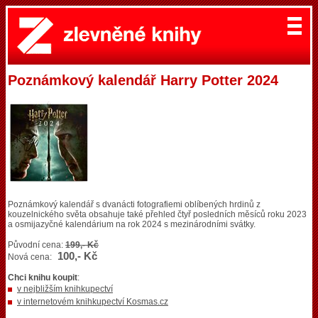
Poznámkový kalendář Harry Potter 2024
Poznámkový kalendář s dvanácti fotografiemi oblíbených hrdinů z
kouzelnického světa obsahuje také přehled čtyř posledních měsíců roku 2023
a osmijazyčné kalendárium na rok 2024 s mezinárodními svátky.
Původní cena:
199,- Kč
100,- Kč
Nová cena:
Chci knihu koupit
:
v nejbližším knihkupectví
v internetovém knihkupectví Kosmas.cz