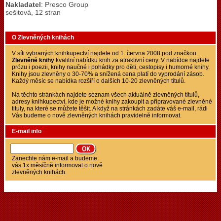
Nakladatel
: Presco Group
sešitová, 12 stran
O Zlevněných knihách
V síti vybraných knihkupectví najdete od 1. června 2008 pod značkou
Zlevněné knihy
kvalitní nabídku knih za atraktivní ceny. V nabídce najdete
prózu i poezii, knihy naučné i pohádky pro děti, cestopisy i humorné knihy.
Knihy jsou zlevněny o 30-70% a snížená cena platí do vyprodání zásob.
Každý měsíc se nabídka rozšíří o dalších 10-20 zlevněných titulů.
Na těchto stránkách najdete seznam všech aktuálně zlevněných titulů,
adresy knihkupectví, kde je možné knihy zakoupit a připravované zlevněné
tituly, na které se můžete těšit. A když na stránkách zadáte váš e-mail, rádi
Vás budeme o nově zlevněných knihách pravidelně informovat.
E-mail info
Zanechte nám e-mail a budeme
vás 1x měsíčně informovat o nově
zlevněných knihách.