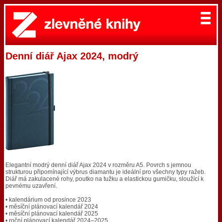
Denní diář Ajax 2024, modrý
Elegantní modrý denní diář Ajax 2024 v rozměru A5. Povrch s jemnou
strukturou připomínající výbrus diamantu je ideální pro všechny typy ražeb.
Diář má zakulacené rohy, poutko na tužku a elastickou gumičku, sloužící k
pevnému uzavření.
• kalendárium od prosince 2023
• měsíční plánovací kalendář 2024
• měsíční plánovací kalendář 2025
• roční plánovací kalendář 2024–2025