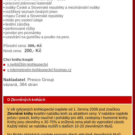
• pracovní plánovací kalendář
• svátky České a Slovenské republiky a mezinárodní svátky
• rozšířený seznam českých jmen
• mapu České a Slovenské republiky
• místo pro osobní údaje
• textilní záložka
• perforované růžky
• prostor pro poznámky
• uzavírání na gumičku a poutko na pero.
Původní cena:
399,- Kč
200,- Kč
Nová cena:
Chci knihu koupit
:
v nejbližším knihkupectví
v internetovém knihkupectví Kosmas.cz
Nakladatel
: Presco Group
vázaná, 384 stran
O Zlevněných knihách
V síti vybraných knihkupectví najdete od 1. června 2008 pod značkou
Zlevněné knihy
kvalitní nabídku knih za atraktivní ceny. V nabídce najdete
prózu i poezii, knihy naučné i pohádky pro děti, cestopisy i humorné knihy.
Knihy jsou zlevněny o 30-70% a snížená cena platí do vyprodání zásob.
Každý měsíc se nabídka rozšíří o dalších 10-20 zlevněných titulů.
Na těchto stránkách najdete seznam všech aktuálně zlevněných titulů,