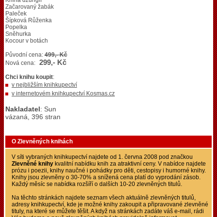
Kniha džunglí
Začarovaný žabák
Paleček
Šípková Růženka
Popelka
Sněhurka
Kocour v botách
Původní cena:
499,- Kč
299,- Kč
Nová cena:
Chci knihu koupit
:
v nejbližším knihkupectví
v internetovém knihkupectví Kosmas.cz
Nakladatel
: Sun
vázaná, 396 stran
O Zlevněných knihách
V síti vybraných knihkupectví najdete od 1. června 2008 pod značkou
Zlevněné knihy
kvalitní nabídku knih za atraktivní ceny. V nabídce najdete
prózu i poezii, knihy naučné i pohádky pro děti, cestopisy i humorné knihy.
Knihy jsou zlevněny o 30-70% a snížená cena platí do vyprodání zásob.
Každý měsíc se nabídka rozšíří o dalších 10-20 zlevněných titulů.
Na těchto stránkách najdete seznam všech aktuálně zlevněných titulů,
adresy knihkupectví, kde je možné knihy zakoupit a připravované zlevněné
tituly, na které se můžete těšit. A když na stránkách zadáte váš e-mail, rádi