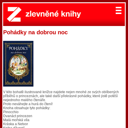
Pohádky na dobrou noc
V této bohatě ilustrované knížce najdete nejen mnohé ze svých oblíbených
příběhů o princeznách, ale také další překrásné pohádky, které jistě potěší
nejednoho malého čtenáře.
Proto neváhejte a hurá do čtení!
Knoha obsahuje tyto pohádky:
Pinocchio
Dvanáct princezen
Malá mořská víla
Kráska a Netvor