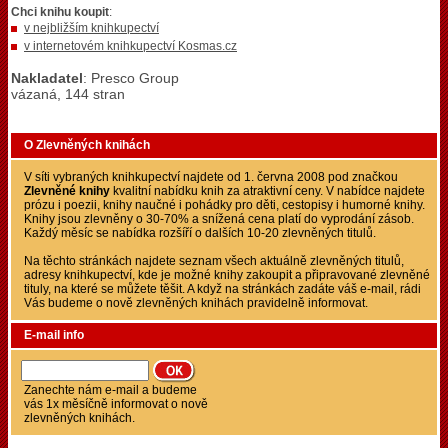
Chci knihu koupit
:
v nejbližším knihkupectví
v internetovém knihkupectví Kosmas.cz
Nakladatel
: Presco Group
vázaná, 144 stran
O Zlevněných knihách
V síti vybraných knihkupectví najdete od 1. června 2008 pod značkou
Zlevněné knihy
kvalitní nabídku knih za atraktivní ceny. V nabídce najdete
prózu i poezii, knihy naučné i pohádky pro děti, cestopisy i humorné knihy.
Knihy jsou zlevněny o 30-70% a snížená cena platí do vyprodání zásob.
Každý měsíc se nabídka rozšíří o dalších 10-20 zlevněných titulů.
Na těchto stránkách najdete seznam všech aktuálně zlevněných titulů,
adresy knihkupectví, kde je možné knihy zakoupit a připravované zlevněné
tituly, na které se můžete těšit. A když na stránkách zadáte váš e-mail, rádi
Vás budeme o nově zlevněných knihách pravidelně informovat.
E-mail info
Zanechte nám e-mail a budeme
vás 1x měsíčně informovat o nově
zlevněných knihách.