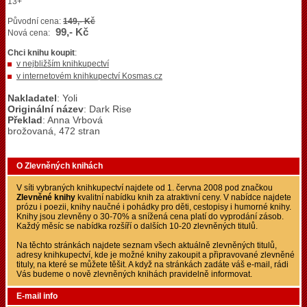
13+
Původní cena:
149,- Kč
99,- Kč
Nová cena:
Chci knihu koupit
:
v nejbližším knihkupectví
v internetovém knihkupectví Kosmas.cz
Nakladatel
: Yoli
Originální název
: Dark Rise
Překlad
: Anna Vrbová
brožovaná, 472 stran
O Zlevněných knihách
V síti vybraných knihkupectví najdete od 1. června 2008 pod značkou
Zlevněné knihy
kvalitní nabídku knih za atraktivní ceny. V nabídce najdete
prózu i poezii, knihy naučné i pohádky pro děti, cestopisy i humorné knihy.
Knihy jsou zlevněny o 30-70% a snížená cena platí do vyprodání zásob.
Každý měsíc se nabídka rozšíří o dalších 10-20 zlevněných titulů.
Na těchto stránkách najdete seznam všech aktuálně zlevněných titulů,
adresy knihkupectví, kde je možné knihy zakoupit a připravované zlevněné
tituly, na které se můžete těšit. A když na stránkách zadáte váš e-mail, rádi
Vás budeme o nově zlevněných knihách pravidelně informovat.
E-mail info