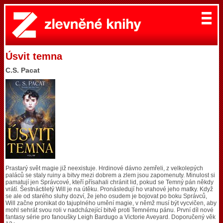
Úsvit temna
C.S. Pacat
Prastarý svět magie již neexistuje. Hrdinové dávno zemřeli, z velkolepých
paláců se staly ruiny a bitvy mezi dobrem a zlem jsou zapomenuty. Minulost si
pamatují jen Správcové, kteří přísahali chránit lid, pokud se Temný pán někdy
vrátí. Šestnáctiletý Will je na útěku. Pronásledují ho vrahové jeho matky. Když
se ale od starého sluhy dozví, že jeho osudem je bojovat po boku Správců,
Will začne pronikat do tajuplného umění magie, v němž musí být vycvičen, aby
mohl sehrát svou roli v nadcházející bitvě proti Temnému pánu. První díl nové
fantasy série pro fanoušky Leigh Bardugo a Victorie Aveyard. Doporučený věk