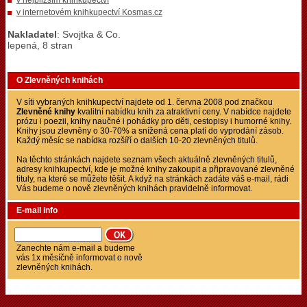
v nejbližším knihkupectví
v internetovém knihkupectví Kosmas.cz
Nakladatel
: Svojtka & Co.
lepená, 8 stran
O Zlevněných knihách
V síti vybraných knihkupectví najdete od 1. června 2008 pod značkou
Zlevněné knihy
kvalitní nabídku knih za atraktivní ceny. V nabídce najdete
prózu i poezii, knihy naučné i pohádky pro děti, cestopisy i humorné knihy.
Knihy jsou zlevněny o 30-70% a snížená cena platí do vyprodání zásob.
Každý měsíc se nabídka rozšíří o dalších 10-20 zlevněných titulů.
Na těchto stránkách najdete seznam všech aktuálně zlevněných titulů,
adresy knihkupectví, kde je možné knihy zakoupit a připravované zlevněné
tituly, na které se můžete těšit. A když na stránkách zadáte váš e-mail, rádi
Vás budeme o nově zlevněných knihách pravidelně informovat.
E-mail info
Zanechte nám e-mail a budeme
vás 1x měsíčně informovat o nově
zlevněných knihách.