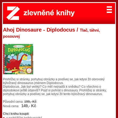
Ahoj Dinosaure - Diplodocus /
Tlač, táhni,
posouvej
Prohlížej si stránky, pohybuj obrázky a podívej se, jak kdysi žil obrovský
býložravý dinosaurus jménem Diplodocus.
Diplodocus. Jak byl veliký? Co měl nejradši k snědku? Co všechno o
diplodokovi ještě objevíš? Pojď si pohrát s dinosaury. Prohlížej si stránky,
pohybuj obrázky a podívej se, jak kdysi žil tento býložravý dinosaurus.
Původní cena:
199,- Kč
149,- Kč
Nová cena:
Chci knihu koupit
: