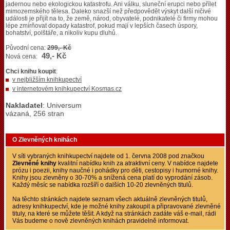
jadernou nebo ekologickou katastrofu. Ani válku, sluneční erupci nebo přílet
mimozemského tělesa. Daleko snazší než předpovědět výskyt další ničivé
události je přijít na to, že země, národ, obyvatelé, podnikatelé či firmy mohou
lépe zmírňovat dopady katastrof, pokud mají v lepších časech úspory,
bohatství, polštáře, a nikoliv kupu dluhů.
Původní cena:
299,- Kč
49,- Kč
Nová cena:
Chci knihu koupit
:
v nejbližším knihkupectví
v internetovém knihkupectví Kosmas.cz
Nakladatel
: Universum
vázaná, 256 stran
O Zlevněných knihách
V síti vybraných knihkupectví najdete od 1. června 2008 pod značkou
Zlevněné knihy
kvalitní nabídku knih za atraktivní ceny. V nabídce najdete
prózu i poezii, knihy naučné i pohádky pro děti, cestopisy i humorné knihy.
Knihy jsou zlevněny o 30-70% a snížená cena platí do vyprodání zásob.
Každý měsíc se nabídka rozšíří o dalších 10-20 zlevněných titulů.
Na těchto stránkách najdete seznam všech aktuálně zlevněných titulů,
adresy knihkupectví, kde je možné knihy zakoupit a připravované zlevněné
tituly, na které se můžete těšit. A když na stránkách zadáte váš e-mail, rádi
Vás budeme o nově zlevněných knihách pravidelně informovat.