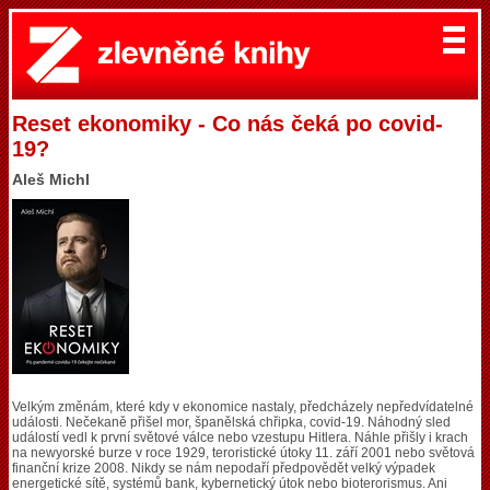
Reset ekonomiky - Co nás čeká po covid-
19?
Aleš Michl
Velkým změnám, které kdy v ekonomice nastaly, předcházely nepředvídatelné
události. Nečekaně přišel mor, španělská chřipka, covid-19. Náhodný sled
událostí vedl k první světové válce nebo vzestupu Hitlera. Náhle přišly i krach
na newyorské burze v roce 1929, teroristické útoky 11. září 2001 nebo světová
finanční krize 2008. Nikdy se nám nepodaří předpovědět velký výpadek
energetické sítě, systémů bank, kybernetický útok nebo bioterorismus. Ani