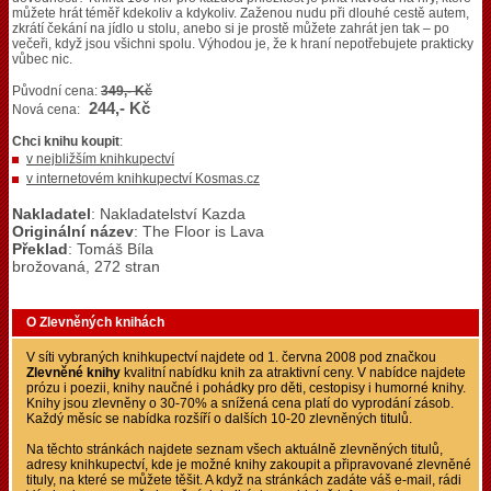
můžete hrát téměř kdekoliv a kdykoliv. Zaženou nudu při dlouhé cestě autem,
zkrátí čekání na jídlo u stolu, anebo si je prostě můžete zahrát jen tak – po
večeři, když jsou všichni spolu. Výhodou je, že k hraní nepotřebujete prakticky
vůbec nic.
Původní cena:
349,- Kč
244,- Kč
Nová cena:
Chci knihu koupit
:
v nejbližším knihkupectví
v internetovém knihkupectví Kosmas.cz
Nakladatel
: Nakladatelství Kazda
Originální název
: The Floor is Lava
Překlad
: Tomáš Bíla
brožovaná, 272 stran
O Zlevněných knihách
V síti vybraných knihkupectví najdete od 1. června 2008 pod značkou
Zlevněné knihy
kvalitní nabídku knih za atraktivní ceny. V nabídce najdete
prózu i poezii, knihy naučné i pohádky pro děti, cestopisy i humorné knihy.
Knihy jsou zlevněny o 30-70% a snížená cena platí do vyprodání zásob.
Každý měsíc se nabídka rozšíří o dalších 10-20 zlevněných titulů.
Na těchto stránkách najdete seznam všech aktuálně zlevněných titulů,
adresy knihkupectví, kde je možné knihy zakoupit a připravované zlevněné
tituly, na které se můžete těšit. A když na stránkách zadáte váš e-mail, rádi