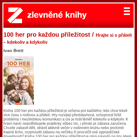
100 her pro každou příležitost /
Hrajte si s přáteli
– kdekoliv a kdykoliv
Ivan Brett
Kniha 100 her pro každou příležitost je určena pro každého, kdo chce trávit
více času s rodinou a přáteli. Hry rozvíjejí představivost, schopnost řešit
problémy i mezilidskou komunikaci a lze je hrát téměř kdekoliv a kdykoliv. K
hraní navíc nepotřebujete prakticky vůbec nic, i přesto je zábava zaručena.
Chcete zabavit děti, strávit aktivně večer v rodinném kruhu nebo prolomit
trapné ticho, rozproudit zábavu na večírku či procvičit své vypravěčské
dovednosti? Kniha 100 her pro každou příležitost je plná návodů na hry, které