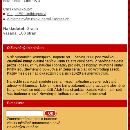
199,- Kč
Nová cena:
Chci knihu koupit
:
v nejbližším knihkupectví
v internetovém knihkupectví Kosmas.cz
Nakladatel
: Grada
vázaná, 168 stran
O Zlevněných knihách
V síti vybraných knihkupectví najdete od 1. června 2008 pod značkou
Zlevněné knihy
kvalitní nabídku knih za atraktivní ceny. V nabídce najdete
prózu i poezii, knihy naučné i pohádky pro děti, cestopisy i humorné knihy.
Knihy jsou zlevněny o 30-70% a snížená cena platí do vyprodání zásob.
Každý měsíc se nabídka rozšíří o dalších 10-20 zlevněných titulů.
Na těchto stránkách najdete seznam všech aktuálně zlevněných titulů,
adresy knihkupectví, kde je možné knihy zakoupit a připravované zlevněné
tituly, na které se můžete těšit. A když na stránkách zadáte váš e-mail, rádi
Vás budeme o nově zlevněných knihách pravidelně informovat.
E-mail info
Zanechte nám e-mail a budeme
vás 1x měsíčně informovat o nově
zlevněných knihách.