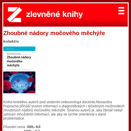
Zhoubné nádory močového měchýře
kolektiv
Kniha kolektivu autorů pod vedením onkourologa docenta Alexandra
Popracha přináší souhrn informací o diagnostických i léčebných možnostech
zhoubných nádorů močového měchýře. Snahou autorů je, aby čtenář nebyl
zahlcen množstvím informací, ale aby se rychle orientoval v dané
problematice.
Původní cena:
399,- Kč