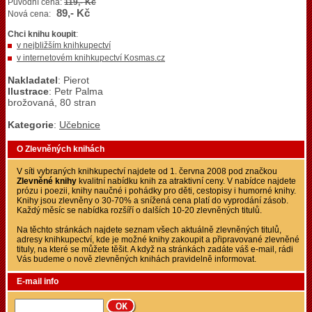
Původní cena:
119,- Kč
89,- Kč
Nová cena:
Chci knihu koupit
:
v nejbližším knihkupectví
v internetovém knihkupectví Kosmas.cz
Nakladatel
: Pierot
Ilustrace
: Petr Palma
brožovaná, 80 stran
Kategorie
:
Učebnice
O Zlevněných knihách
V síti vybraných knihkupectví najdete od 1. června 2008 pod značkou
Zlevněné knihy
kvalitní nabídku knih za atraktivní ceny. V nabídce najdete
prózu i poezii, knihy naučné i pohádky pro děti, cestopisy i humorné knihy.
Knihy jsou zlevněny o 30-70% a snížená cena platí do vyprodání zásob.
Každý měsíc se nabídka rozšíří o dalších 10-20 zlevněných titulů.
Na těchto stránkách najdete seznam všech aktuálně zlevněných titulů,
adresy knihkupectví, kde je možné knihy zakoupit a připravované zlevněné
tituly, na které se můžete těšit. A když na stránkách zadáte váš e-mail, rádi
Vás budeme o nově zlevněných knihách pravidelně informovat.
E-mail info