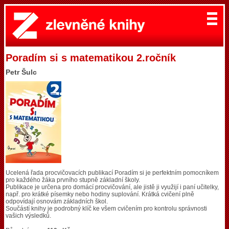
Poradím si s matematikou 2.ročník
Petr Šulc
Ucelená řada procvičovacích publikací Poradím si je perfektním pomocníkem
pro každého žáka prvního stupně základní školy.
Publikace je určena pro domácí procvičování, ale jistě ji využijí i paní učitelky,
např. pro krátké písemky nebo hodiny suplování. Krátká cvičení plně
odpovídají osnovám základních škol.
Součástí knihy je podrobný klíč ke všem cvičením pro kontrolu správnosti
vašich výsledků.