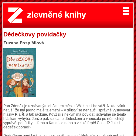
Dědečkovy povídačky
Zuzana Pospíšilová
Pan Zdeněk je uznávaným občanem města. Všichni si ho váží. Nikdo však
netuší, že má jedno malé tajemství – v dětství se nenaučil správně vyslovovat
hlásky
R
a
Ř
, a tak ráčkuje. Když si s někým má povídat, schválně se těmto
hláskám vyhýbá. Jenže pak se stane dědečkem a vnoučata po něm chtějí
vyprávět pohádky – třeba o Karkulce nebo o veliké řepě! Co teď? Jak si
dědeček poradí?
Dědečkovy povídačky o tom, co zažil jako malý kluk, vás zaručeně pobaví