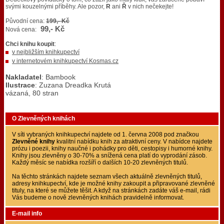
svými kouzelnými příběhy. Ale pozor,
R
ani
Ř
v nich nečekejte!
Původní cena:
199,- Kč
99,- Kč
Nová cena:
Chci knihu koupit
:
v nejbližším knihkupectví
v internetovém knihkupectví Kosmas.cz
Nakladatel
: Bambook
Ilustrace
: Zuzana Dreadka Krutá
vázaná, 80 stran
O Zlevněných knihách
V síti vybraných knihkupectví najdete od 1. června 2008 pod značkou
Zlevněné knihy
kvalitní nabídku knih za atraktivní ceny. V nabídce najdete
prózu i poezii, knihy naučné i pohádky pro děti, cestopisy i humorné knihy.
Knihy jsou zlevněny o 30-70% a snížená cena platí do vyprodání zásob.
Každý měsíc se nabídka rozšíří o dalších 10-20 zlevněných titulů.
Na těchto stránkách najdete seznam všech aktuálně zlevněných titulů,
adresy knihkupectví, kde je možné knihy zakoupit a připravované zlevněné
tituly, na které se můžete těšit. A když na stránkách zadáte váš e-mail, rádi
Vás budeme o nově zlevněných knihách pravidelně informovat.
E-mail info