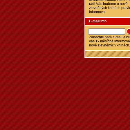
rádi Vás budeme o nově
zlevněných knihách pravi
informovat.
E-mail info
Zanechte nám e-mail a 
vás 1x měsíčně informova
nově zlevněných knihách.