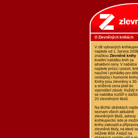
O Zlevněných knihách
V síti vybraných knihkupec
najdete od 1. června 200
značkou
Zlevněné knihy
kvalitní nabídku knih za
atraktivní ceny. V nabídce
najdete prózu i poezii, kn
naučné i pohádky pro děti
cestopisy i humorné knihy
Knihy jsou zlevněny o 30
a snížená cena platí do
vyprodání zásob. Každý m
se nabídka rozšíří o další
20 zlevněných titulů.
Na těchto stránkách najde
seznam všech aktuálně
zlevněných titulů, adresy
knihkupectví, kde je možn
knihy zakoupit a připravo
zlevněné tituly, na které s
můžete těšit. A když na
stránkách zadáte váš e-ma