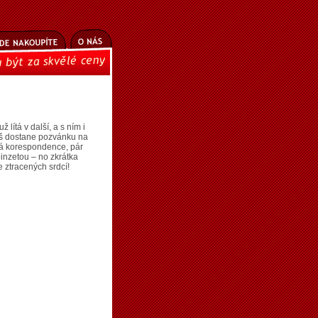
ž lítá v další, a s ním i
leš dostane pozvánku na
tná korespondence, pár
pinzetou – no zkrátka
 ztracených srdcí!