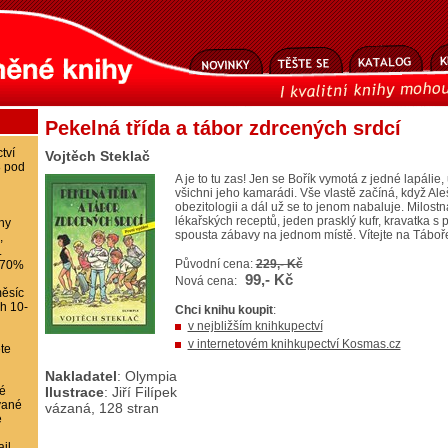
Pekelná třída a tábor zdrcených srdcí
tví
Vojtěch Steklač
8 pod
A je to tu zas! Jen se Bořík vymotá z jedné lapálie, u
všichni jeho kamarádi. Vše vlastě začíná, když A
obezitologii a dál už se to jenom nabaluje. Milos
lékařských receptů, jeden prasklý kufr, kravatka s 
ihy
spousta zábavy na jednom místě. Vítejte na Táboře
,
.
Původní cena:
229,- Kč
-70%
99,- Kč
Nová cena:
ěsíc
ch 10-
Chci knihu koupit
:
v nejbližším knihkupectví
v internetovém knihkupectví Kosmas.cz
te
Nakladatel
: Olympia
é
Ilustrace
: Jiří Filípek
vané
vázaná, 128 stran
e
il,