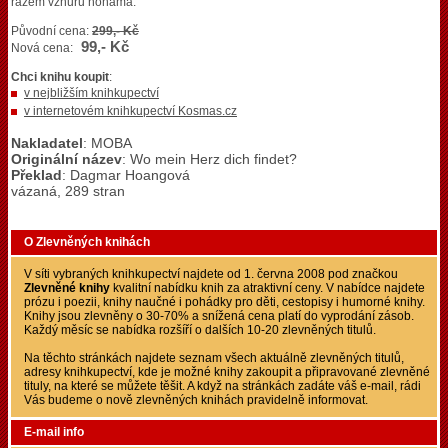
rázem vzhůru nohama.
Původní cena:
299,- Kč
99,- Kč
Nová cena:
Chci knihu koupit
:
v nejbližším knihkupectví
v internetovém knihkupectví Kosmas.cz
Nakladatel
: MOBA
Originální název
: Wo mein Herz dich findet?
Překlad
: Dagmar Hoangová
vázaná, 289 stran
O Zlevněných knihách
V síti vybraných knihkupectví najdete od 1. června 2008 pod značkou
Zlevněné knihy
kvalitní nabídku knih za atraktivní ceny. V nabídce najdete
prózu i poezii, knihy naučné i pohádky pro děti, cestopisy i humorné knihy.
Knihy jsou zlevněny o 30-70% a snížená cena platí do vyprodání zásob.
Každý měsíc se nabídka rozšíří o dalších 10-20 zlevněných titulů.
Na těchto stránkách najdete seznam všech aktuálně zlevněných titulů,
adresy knihkupectví, kde je možné knihy zakoupit a připravované zlevněné
tituly, na které se můžete těšit. A když na stránkách zadáte váš e-mail, rádi
Vás budeme o nově zlevněných knihách pravidelně informovat.
E-mail info