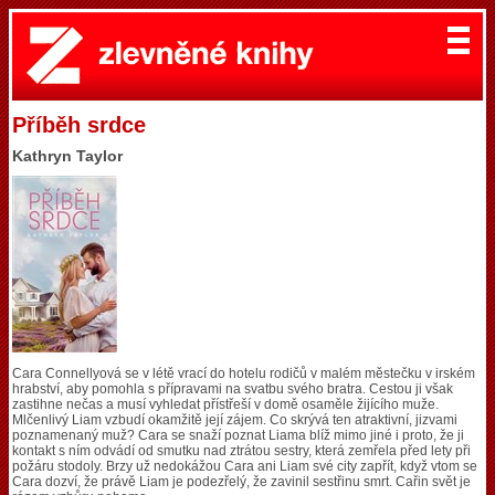
Příběh srdce
Kathryn Taylor
Cara Connellyová se v létě vrací do hotelu rodičů v malém městečku v irském
hrabství, aby pomohla s přípravami na svatbu svého bratra. Cestou ji však
zastihne nečas a musí vyhledat přístřeší v domě osaměle žijícího muže.
Mlčenlivý Liam vzbudí okamžitě její zájem. Co skrývá ten atraktivní, jizvami
poznamenaný muž? Cara se snaží poznat Liama blíž mimo jiné i proto, že ji
kontakt s ním odvádí od smutku nad ztrátou sestry, která zemřela před lety při
požáru stodoly. Brzy už nedokážou Cara ani Liam své city zapřít, když vtom se
Cara dozví, že právě Liam je podezřelý, že zavinil sestřinu smrt. Cařin svět je