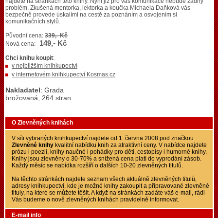
najdete na stránkách této knihy. Nyní již pro vás komunikace nebude žádný
problém. Zkušená mentorka, lektorka a koučka Michaela Daňková vás
bezpečně provede úskalími na cestě za poznáním a osvojením si
komunikačních stylů.
Původní cena:
339,- Kč
149,- Kč
Nová cena:
Chci knihu koupit
:
v nejbližším knihkupectví
v internetovém knihkupectví Kosmas.cz
Nakladatel
: Grada
brožovaná, 264 stran
O Zlevněných knihách
V síti vybraných knihkupectví najdete od 1. června 2008 pod značkou
Zlevněné knihy
kvalitní nabídku knih za atraktivní ceny. V nabídce najdete
prózu i poezii, knihy naučné i pohádky pro děti, cestopisy i humorné knihy.
Knihy jsou zlevněny o 30-70% a snížená cena platí do vyprodání zásob.
Každý měsíc se nabídka rozšíří o dalších 10-20 zlevněných titulů.
Na těchto stránkách najdete seznam všech aktuálně zlevněných titulů,
adresy knihkupectví, kde je možné knihy zakoupit a připravované zlevněné
tituly, na které se můžete těšit. A když na stránkách zadáte váš e-mail, rádi
Vás budeme o nově zlevněných knihách pravidelně informovat.
E-mail info