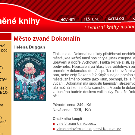
Město zvané Dokonalín
tví
Helena Duggan
8 pod
Fialka se do Dokonalína nikdy přistěhovat nechtěla.
městě, kde každý musí nosit brýle, jinak oslepne. A 
upravení a dobře vychovaní. Fialka rychle zjistí, ž
podivného. Neustále slyší hlasy bez viditelných p
ihy
promění v dokonalou domácí puťku a k dovršení vše
,
ona, nebo celý Dokonalín? Když si najde prvního
.
městě, známého pouze jako Kluk, pochopí, že její t
-70%
vypařil. Dokonalín má spoustu tajemství, střežený
ale možná i zdmi města samého… A bude to dokona
ěsíc
ze kterého budete doslova valit bulvy. Protože Dok
ch 10-
oči!
Původní cena:
249,- Kč
te
129,- Kč
Nová cena:
é
Chci knihu koupit
:
vané
v nejbližším knihkupectví
e
v internetovém knihkupectví Kosmas.cz
il,