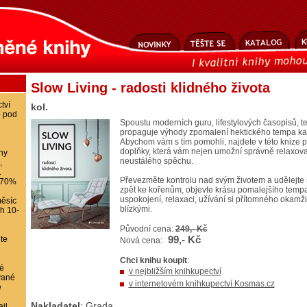
Slow Living - radosti klidného života
tví
kol.
8 pod
Spoustu moderních guru, lifestylových časopisů, te
propaguje výhody zpomalení hektického tempa ka
Abychom vám s tím pomohli, najdete v této knize 
doplňky, která vám nejen umožní správně relaxovat
ihy
neustálého spěchu.
,
.
Převezměte kontrolu nad svým životem a udělejte s
-70%
zpět ke kořenům, objevte krásu pomalejšího tempa
uspokojení, relaxaci, užívání si přítomného okamži
ěsíc
blízkými.
ch 10-
Původní cena:
249,- Kč
99,- Kč
te
Nová cena:
Chci knihu koupit
:
é
v nejbližším knihkupectví
vané
v internetovém knihkupectví Kosmas.cz
e
Nakladatel
: Grada
il,