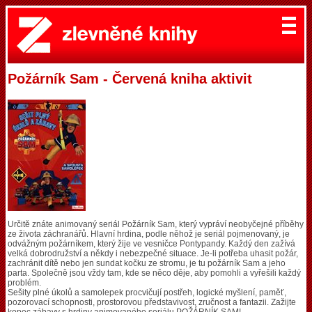
Požárník Sam - Červená kniha aktivit
Určitě znáte animovaný seriál Požárník Sam, který vypráví neobyčejné příběhy
ze života záchranářů. Hlavní hrdina, podle něhož je seriál pojmenovaný, je
odvážným požárníkem, který žije ve vesničce Pontypandy. Každý den zažívá
velká dobrodružství a někdy i nebezpečné situace. Je-li potřeba uhasit požár,
zachránit dítě nebo jen sundat kočku ze stromu, je tu požárník Sam a jeho
parta. Společně jsou vždy tam, kde se něco děje, aby pomohli a vyřešili každý
problém.
Sešity plné úkolů a samolepek procvičují postřeh, logické myšlení, paměť,
pozorovací schopnosti, prostorovou představivost, zručnost a fantazii. Zažijte