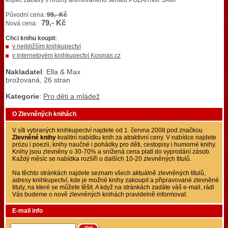
kopec zábavy s hrdiny animovaného seriálu POŽÁRNÍK SAM!
Původní cena:
99,- Kč
79,- Kč
Nová cena:
Chci knihu koupit
:
v nejbližším knihkupectví
v internetovém knihkupectví Kosmas.cz
Nakladatel
: Ella & Max
brožovaná, 26 stran
Kategorie
:
Pro děti a mládež
O Zlevněných knihách
V síti vybraných knihkupectví najdete od 1. června 2008 pod značkou
Zlevněné knihy
kvalitní nabídku knih za atraktivní ceny. V nabídce najdete
prózu i poezii, knihy naučné i pohádky pro děti, cestopisy i humorné knihy.
Knihy jsou zlevněny o 30-70% a snížená cena platí do vyprodání zásob.
Každý měsíc se nabídka rozšíří o dalších 10-20 zlevněných titulů.
Na těchto stránkách najdete seznam všech aktuálně zlevněných titulů,
adresy knihkupectví, kde je možné knihy zakoupit a připravované zlevněné
tituly, na které se můžete těšit. A když na stránkách zadáte váš e-mail, rádi
Vás budeme o nově zlevněných knihách pravidelně informovat.
E-mail info