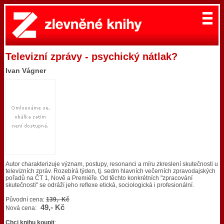
Televizní zprávy - psychický nátlak?
Ivan Vágner
Autor charakterizuje význam, postupy, resonanci a míru zkreslení skutečnosti u
televizních zpráv. Rozebírá týden, tj. sedm hlavních večerních zpravodajských
pořadů na ČT 1, Nově a Premiéře. Od těchto konkrétních "zpracování
skutečnosti" se odráží jeho reflexe etická, sociologická i profesionální.
Původní cena:
139,- Kč
49,- Kč
Nová cena:
Chci knihu koupit
: