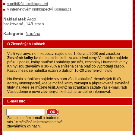
v nejbližším knihkupectví
v internetovém knihkupectví Kosmas.cz
Nakladatel
: Argo
brožovaná, 149 stran
Kategorie
:
Naučná
O Zlevněných knihách
V síti vybraných knihkupectví najdete od 1. června 2008 pod značkou
Zlevněné knihy
kvalitní nabídku knih za atraktivní ceny. V nabídce najdete
prózu i poezii, knihy naučné i pohádky pro děti, cestopisy i humorné knihy.
Knihy jsou zlevněny o 30-70% a snížená cena platí do vyprodání zásob.
Každý měsíc se nabídka rozšíří o dalších 10-20 zlevněných titulů.
Na těchto stránkách najdete seznam všech aktuálně zlevněných titulů,
adresy knihkupectví, kde je možné knihy zakoupit a připravované zlevněné
tituly, na které se můžete těšit. A když na stránkách zadáte váš e-mail, rádi
Vás budeme o nově zlevněných knihách pravidelně informovat.
E-mail info
Zanechte nám e-mail a budeme
vás 1x měsíčně informovat o nově
zlevněných knihách.