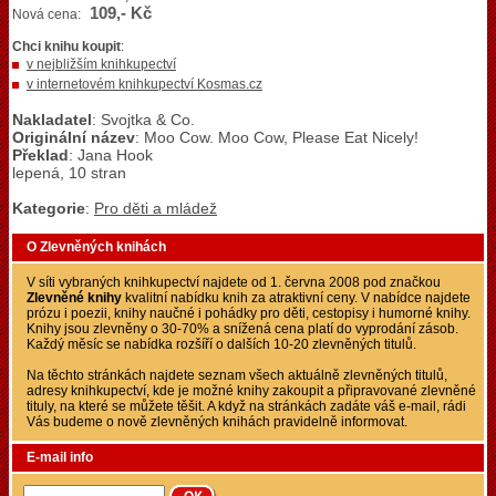
109,- Kč
Nová cena:
Chci knihu koupit
:
v nejbližším knihkupectví
v internetovém knihkupectví Kosmas.cz
Nakladatel
: Svojtka & Co.
Originální název
: Moo Cow. Moo Cow, Please Eat Nicely!
Překlad
: Jana Hook
lepená, 10 stran
Kategorie
:
Pro děti a mládež
O Zlevněných knihách
V síti vybraných knihkupectví najdete od 1. června 2008 pod značkou
Zlevněné knihy
kvalitní nabídku knih za atraktivní ceny. V nabídce najdete
prózu i poezii, knihy naučné i pohádky pro děti, cestopisy i humorné knihy.
Knihy jsou zlevněny o 30-70% a snížená cena platí do vyprodání zásob.
Každý měsíc se nabídka rozšíří o dalších 10-20 zlevněných titulů.
Na těchto stránkách najdete seznam všech aktuálně zlevněných titulů,
adresy knihkupectví, kde je možné knihy zakoupit a připravované zlevněné
tituly, na které se můžete těšit. A když na stránkách zadáte váš e-mail, rádi
Vás budeme o nově zlevněných knihách pravidelně informovat.
E-mail info