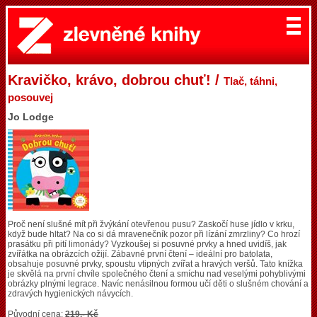
Kravičko, krávo, dobrou chuť! /
Tlač, táhni,
posouvej
Jo Lodge
Proč není slušné mít při žvýkání otevřenou pusu? Zaskočí huse jídlo v krku,
když bude hltat? Na co si dá mravenečník pozor při lízání zmrzliny? Co hrozí
prasátku při pití limonády? Vyzkoušej si posuvné prvky a hned uvidíš, jak
zvířátka na obrázcích ožijí. Zábavné první čtení – ideální pro batolata,
obsahuje posuvné prvky, spoustu vtipných zvířat a hravých veršů. Tato knížka
je skvělá na první chvíle společného čtení a smíchu nad veselými pohyblivými
obrázky plnými legrace. Navíc nenásilnou formou učí děti o slušném chování a
zdravých hygienických návycích.
Původní cena:
219,- Kč