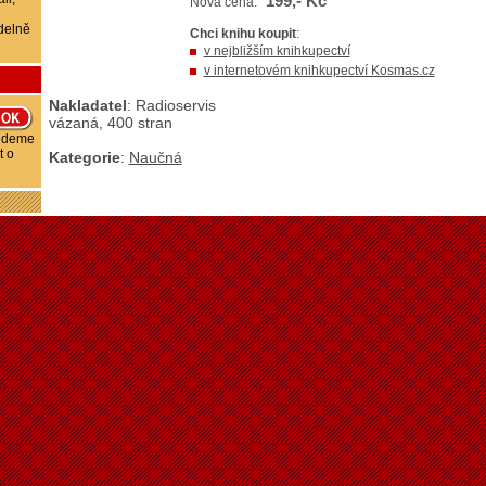
199,- Kč
Nová cena:
delně
Chci knihu koupit
:
v nejbližším knihkupectví
v internetovém knihkupectví Kosmas.cz
Nakladatel
: Radioservis
vázaná, 400 stran
budeme
t o
Kategorie
:
Naučná