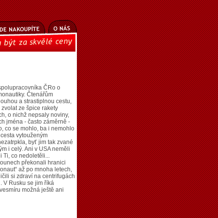
 spolupracovníka ČRo o
smonautiky. Čtenářům
louhou a strastiplnou cestu,
zvolat ze špice rakety
h, o nichž nepsaly noviny,
jich jména - často záměrně -
o, co se mohlo, ba i nemohlo
h cesta vytouženým
ezatrpkla, byť jim tak zvané
ým i celý. Ani v USA neměli
Ti, co nedoletěli...
tounech překonali hranici
ronaut“ až po mnoha letech,
ili si zdraví na centrifugách
. V Rusku se jim říká
vesmíru možná ještě ani