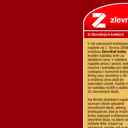
O Zlevněných knihách
V síti vybraných knihkupec
najdete od 1. června 200
značkou
Zlevněné knihy
kvalitní nabídku knih za
atraktivní ceny. V nabídce
najdete prózu i poezii, kn
naučné i pohádky pro děti
cestopisy i humorné knihy
Knihy jsou zlevněny o 30
a snížená cena platí do
vyprodání zásob. Každý m
se nabídka rozšíří o další
20 zlevněných titulů.
Na těchto stránkách najde
seznam všech aktuálně
zlevněných titulů, adresy
knihkupectví, kde je možn
knihy zakoupit a připravo
zlevněné tituly, na které s
můžete těšit. A když na
stránkách zadáte váš e-ma