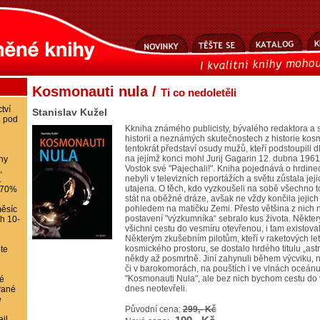
Kosmonauti nula /
Ti co nedoletěli
tví
Stanislav Kužel
8 pod
Kkniha známého publicisty, bývalého redaktora a
historii a neznámých skutečnostech z historie ko
tentokrát představí osudy mužů, kteří podstoupili d
na jejímž konci mohl Jurij Gagarin 12. dubna 1961 
ihy
Vostok své "Pajechali!". Kniha pojednává o hrdinec
,
nebyli v televizních reportážích a světu zůstala je
.
utajena. O těch, kdo vyzkoušeli na sobě všechno t
-70%
stát na oběžné dráze, avšak ne vždy končila jejic
pohledem na matičku Zemi. Přesto většina z nich n
ěsíc
postavení "výzkumníka“ sebralo kus života. Někter
ch 10-
všichni cestu do vesmíru otevřenou, i tam existovali 
Některým zkušebním pilotům, kteří v raketových le
kosmického prostoru, se dostalo hrdého titulu „ast
te
někdy až posmrtně. Jiní zahynuli během výcviku, nič
či v barokomorách, na pouštích i ve vlnách oceánu
"Kosmonauti Nula", ale bez nich bychom cestu do 
é
dnes neotevřeli.
vané
e
Původní cena:
299,- Kč
il,