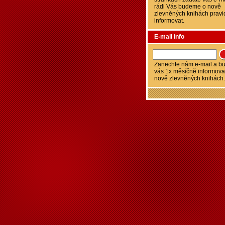
rádi Vás budeme o nově
zlevněných knihách pravi
informovat.
E-mail info
Zanechte nám e-mail a 
vás 1x měsíčně informova
nově zlevněných knihách.