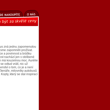
obus zná jednu zapomenutou
jsme zapomněli prožívat.
áce a povinnost a brášku
dost nachází jen v oblíbené
ěh má kouzelnou moc. Aurélie
e odtud vrátí, nic už
nství o tom, co je a není
í čtenáře, milovníky autobusů
opty, který se stal inspirací