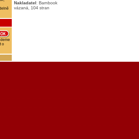
Nakladatel
: Bambook
vázaná, 104 stran
delně
budeme
t o