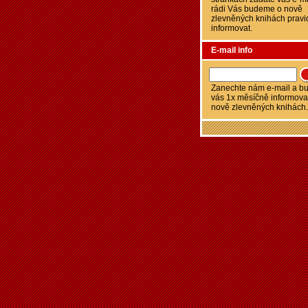
rádi Vás budeme o nově
zlevněných knihách pravi
informovat.
E-mail info
Zanechte nám e-mail a 
vás 1x měsíčně informova
nově zlevněných knihách.