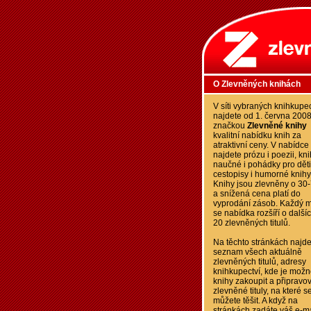
O Zlevněných knihách
V síti vybraných knihkupec
najdete od 1. června 200
značkou
Zlevněné knihy
kvalitní nabídku knih za
atraktivní ceny. V nabídce
najdete prózu i poezii, kn
naučné i pohádky pro děti
cestopisy i humorné knihy
Knihy jsou zlevněny o 30
a snížená cena platí do
vyprodání zásob. Každý m
se nabídka rozšíří o další
20 zlevněných titulů.
Na těchto stránkách najde
seznam všech aktuálně
zlevněných titulů, adresy
knihkupectví, kde je možn
knihy zakoupit a připravo
zlevněné tituly, na které s
můžete těšit. A když na
stránkách zadáte váš e-ma