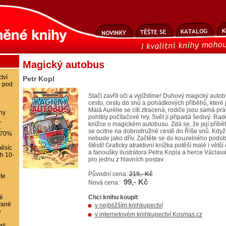
Magický autobus
tví
Petr Kopl
8 pod
Stačí zavřít oči a vyjíždíme! Duhový magický aut
cestu, cestu do snů a pohádkových příběhů, které 
Malá Aurélie se cítí ztracená, rodiče jsou samá pr
ihy
pohltily počítačové hry. Svět jí připadá šedivý. Ra
,
knížce o magickém autobusu. Zdá se, že její příb
.
se ocitne na dobrodružné cestě do Říše snů. Když s
-70%
nebude jako dřív. Začtěte se do kouzelného podobe
štěstí! Graficky atraktivní knížka potěší malé i větš
ěsíc
a fanoušky ilustrátora Petra Kopla a herce Václava K
ch 10-
pro jednu z hlavních postav.
Původní cena:
219,- Kč
te
99,- Kč
Nová cena:
é
Chci knihu koupit
:
vané
v nejbližším knihkupectví
e
v internetovém knihkupectví Kosmas.cz
il,