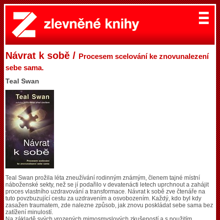
Návrat k sobě /
Procesem scelování ke znovunalezení
sebe sama.
Teal Swan
Teal Swan prožila léta zneužívání rodinným známým, členem tajné místní
náboženské sekty, než se jí podařilo v devatenácti letech uprchnout a zahájit
proces vlastního uzdravování a transformace. Návrat k sobě zve čtenáře na
tuto povzbuzující cestu za uzdravením a osvobozením. Každý, kdo byl kdy
zasažen traumatem, zde nalezne způsob, jak znovu poskládat sebe sama bez
zatížení minulostí.
Na základě svých vrozených mimosmyslových zkušeností a s použitím