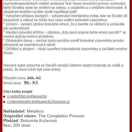
psychoterapeutických metod sestavila Teal Swan revoluční proces scelování,
který člověka vede ke smíření se sebou, s ostatními a s vnějšími okolnostmi. K
zásadním krokům na této cestě například patří:
* Vytvoření přístavu bezpečí – vybudování mentálního místa, kde se člověk cítí
bezpečně a odkud se může bez obav vrátit k bolestné vzpomínce
* Uznání – vyslání zprávy bolestné emoci, že ji berete na vědomí a uznáváte
její oprávněnost
* Hledání původní příčiny – otázkou „Kdy jsem poprvé tuhle emoci pocítil?“ je
možné dojít ke kořeni problému
* Očekávání úlevy – nechat svým pocitům uvnitř bolestné vzpomínky prostor
přirozeně se nasměrovat k úlevě
* Očištění a zhojení – rituál uzavření traumatické vzpomínky a začátek nového
života
Návrat k sobě zanechá ve čtenáři silnější vědomí vlastní hodnoty ve světě a
jistotu, že život může být zase dobrý.
Původní cena:
249,- Kč
99,- Kč
Nová cena:
Chci knihu koupit
:
v nejbližším knihkupectví
v internetovém knihkupectví Kosmas.cz
Nakladatel
: Metafora
Originální název
: The Completion Process
Překlad
: Bohumila Kučerová
flexi, 200 stran