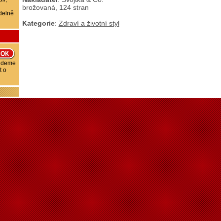
brožovaná, 124 stran
delně
Kategorie
:
Zdraví a životní styl
budeme
t o