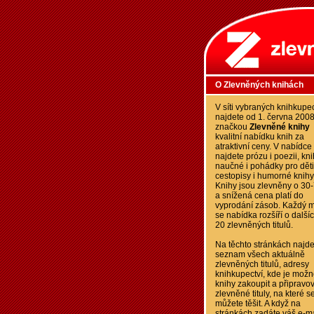
O Zlevněných knihách
V síti vybraných knihkupec
najdete od 1. června 200
značkou
Zlevněné knihy
kvalitní nabídku knih za
atraktivní ceny. V nabídce
najdete prózu i poezii, kn
naučné i pohádky pro děti
cestopisy i humorné knihy
Knihy jsou zlevněny o 30
a snížená cena platí do
vyprodání zásob. Každý m
se nabídka rozšíří o další
20 zlevněných titulů.
Na těchto stránkách najde
seznam všech aktuálně
zlevněných titulů, adresy
knihkupectví, kde je možn
knihy zakoupit a připravo
zlevněné tituly, na které s
můžete těšit. A když na
stránkách zadáte váš e-ma