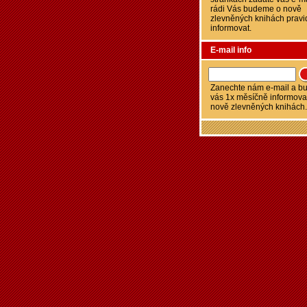
rádi Vás budeme o nově
zlevněných knihách pravi
informovat.
E-mail info
Zanechte nám e-mail a 
vás 1x měsíčně informova
nově zlevněných knihách.