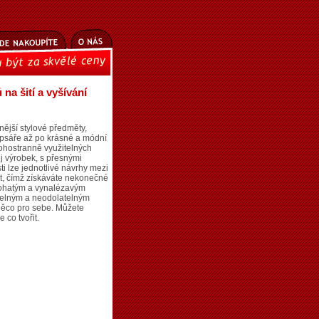
na šití a vyšívání
ější stylové předměty,
psáře až po krásné a módní
nohostranně využitelných
ůj výrobek, s přesnými
i lze jednotlivé návrhy mezi
t, čímž získáváte nekonečné
 bohatým a vynalézavým
atelným a neodolatelným
 něco pro sebe. Můžete
 co tvořit.