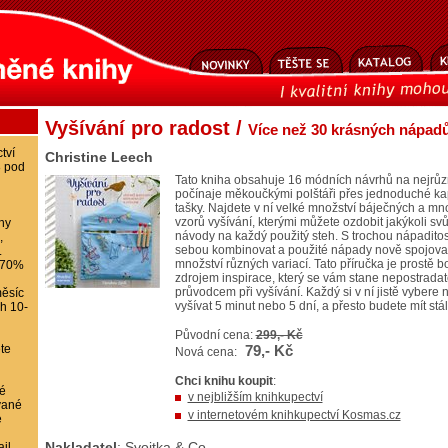
Vyšívání pro radost /
Více než 30 krásných nápadů 
tví
Christine Leech
8 pod
Tato kniha obsahuje 16 módních návrhů na nejrůzn
počínaje měkoučkými polštáři přes jednoduché ka
tašky. Najdete v ní velké množství báječných a m
vzorů vyšívání, kterými můžete ozdobit jakýkoli sv
ihy
návody na každý použitý steh. S trochou nápaditost
,
sebou kombinovat a použité nápady nově spojova
.
množství různých variací. Tato příručka je prostě
-70%
zdrojem inspirace, který se vám stane nepostrad
průvodcem při vyšívání. Každý si v ní jistě vybere
ěsíc
vyšívat 5 minut nebo 5 dní, a přesto budete mít stále
ch 10-
Původní cena:
299,- Kč
te
79,- Kč
Nová cena:
Chci knihu koupit
:
é
v nejbližším knihkupectví
vané
v internetovém knihkupectví Kosmas.cz
e
Nakladatel
: Svojtka & Co.
il,