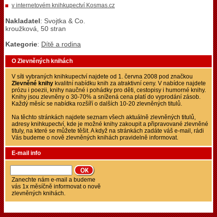
v internetovém knihkupectví Kosmas.cz
Nakladatel
: Svojtka & Co.
kroužková, 50 stran
Kategorie
:
Dítě a rodina
O Zlevněných knihách
V síti vybraných knihkupectví najdete od 1. června 2008 pod značkou
Zlevněné knihy
kvalitní nabídku knih za atraktivní ceny. V nabídce najdete
prózu i poezii, knihy naučné i pohádky pro děti, cestopisy i humorné knihy.
Knihy jsou zlevněny o 30-70% a snížená cena platí do vyprodání zásob.
Každý měsíc se nabídka rozšíří o dalších 10-20 zlevněných titulů.
Na těchto stránkách najdete seznam všech aktuálně zlevněných titulů,
adresy knihkupectví, kde je možné knihy zakoupit a připravované zlevněné
tituly, na které se můžete těšit. A když na stránkách zadáte váš e-mail, rádi
Vás budeme o nově zlevněných knihách pravidelně informovat.
E-mail info
Zanechte nám e-mail a budeme
vás 1x měsíčně informovat o nově
zlevněných knihách.