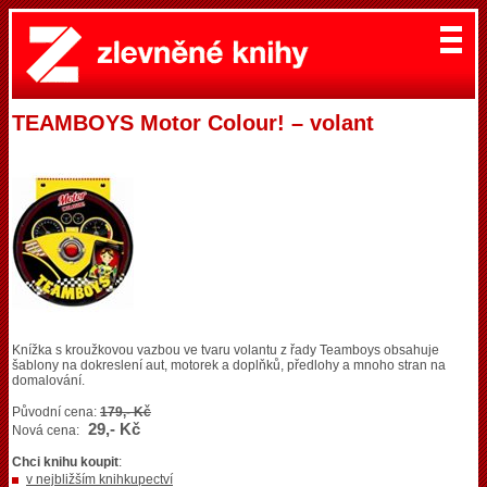
TEAMBOYS Motor Colour! – volant
Knížka s kroužkovou vazbou ve tvaru volantu z řady Teamboys obsahuje
šablony na dokreslení aut, motorek a doplňků, předlohy a mnoho stran na
domalování.
Původní cena:
179,- Kč
29,- Kč
Nová cena:
Chci knihu koupit
:
v nejbližším knihkupectví