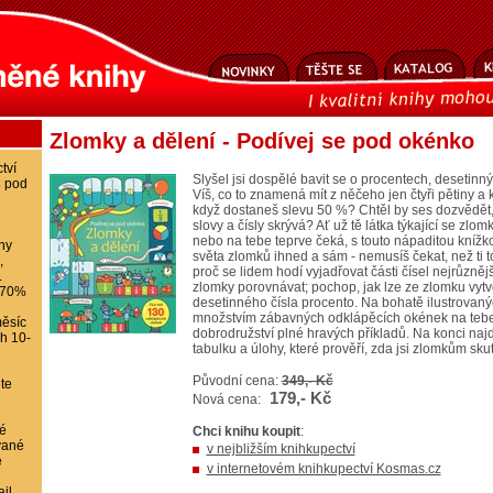
Zlomky a dělení - Podívej se pod okénko
tví
Slyšel jsi dospělé bavit se o procentech, desetin
8 pod
Víš, co to znamená mít z něčeho jen čtyři pětiny a 
když dostaneš slevu 50 %? Chtěl by ses dozvědět,
slovy a čísly skrývá? Ať už tě látka týkající se zlo
nebo na tebe teprve čeká, s touto nápaditou kníž
ihy
světa zlomků ihned a sám - nemusíš čekat, než ti t
,
proč se lidem hodí vyjadřovat části čísel nejrůzně
.
zlomky porovnávat; pochop, jak lze ze zlomku vytvo
-70%
desetinného čísla procento. Na bohatě ilustrovaný
množstvím zábavných odklápěcích okének na teb
ěsíc
dobrodružství plné hravých příkladů. Na konci naj
ch 10-
tabulku a úlohy, které prověří, zda jsi zlomkům sk
Původní cena:
349,- Kč
te
179,- Kč
Nová cena:
é
Chci knihu koupit
:
vané
v nejbližším knihkupectví
e
v internetovém knihkupectví Kosmas.cz
il,