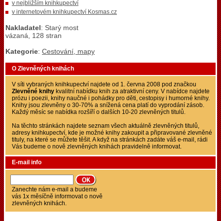
v nejbližším knihkupectví
v internetovém knihkupectví Kosmas.cz
Nakladatel
: Starý most
vázaná, 128 stran
Kategorie
:
Cestování, mapy
O Zlevněných knihách
V síti vybraných knihkupectví najdete od 1. června 2008 pod značkou
Zlevněné knihy
kvalitní nabídku knih za atraktivní ceny. V nabídce najdete
prózu i poezii, knihy naučné i pohádky pro děti, cestopisy i humorné knihy.
Knihy jsou zlevněny o 30-70% a snížená cena platí do vyprodání zásob.
Každý měsíc se nabídka rozšíří o dalších 10-20 zlevněných titulů.
Na těchto stránkách najdete seznam všech aktuálně zlevněných titulů,
adresy knihkupectví, kde je možné knihy zakoupit a připravované zlevněné
tituly, na které se můžete těšit. A když na stránkách zadáte váš e-mail, rádi
Vás budeme o nově zlevněných knihách pravidelně informovat.
E-mail info
Zanechte nám e-mail a budeme
vás 1x měsíčně informovat o nově
zlevněných knihách.