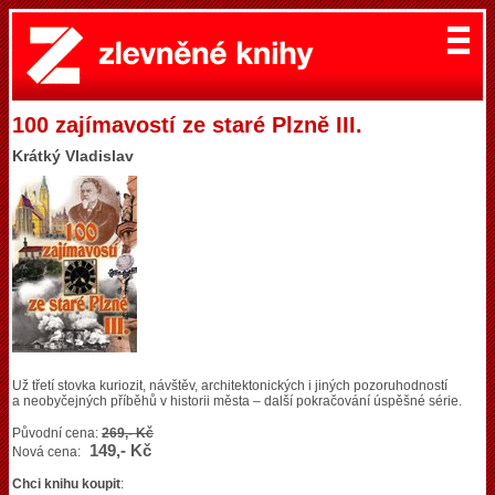
100 zajímavostí ze staré Plzně III.
Krátký Vladislav
Už třetí stovka kuriozit, návštěv, architektonických i jiných pozoruhodností
a neobyčejných příběhů v historii města – další pokračování úspěšné série.
Původní cena:
269,- Kč
149,- Kč
Nová cena:
Chci knihu koupit
: