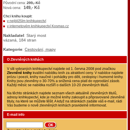
Původní cena:
299,- Kč
149,- Kč
Nová cena:
Chci knihu koupit
:
v nejbližším knihkupectví
v internetovém knihkupectví Kosmas.cz
Nakladatel
: Starý most
vázaná, 184 stran
Kategorie
:
Cestování, mapy
O Zlevněných knihách
V síti vybraných knihkupectví najdete od 1. června 2008 pod značkou
Zlevněné knihy
kvalitní nabídku knih za atraktivní ceny. V nabídce najdete
prózu i poezii, knihy naučné i pohádky pro děti, cestopisy i humorné knihy.
Knihy jsou zlevněny o 30-70% a snížená cena platí do vyprodání zásob.
Každý měsíc se nabídka rozšíří o dalších 10-20 zlevněných titulů.
Na těchto stránkách najdete seznam všech aktuálně zlevněných titulů,
adresy knihkupectví, kde je možné knihy zakoupit a připravované zlevněné
tituly, na které se můžete těšit. A když na stránkách zadáte váš e-mail, rádi
Vás budeme o nově zlevněných knihách pravidelně informovat.
E-mail info