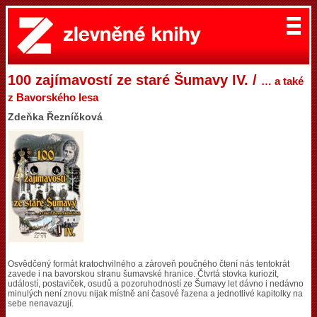
100 zajímavostí ze staré Šumavy IV. /
… a také
z Bavorského lesa
Zdeňka Řezníčková
Osvědčený formát kratochvilného a zároveň poučného čtení nás tentokrát
zavede i na bavorskou stranu šumavské hranice. Čtvrtá stovka kuriozit,
událostí, postaviček, osudů a pozoruhodností ze Šumavy let dávno i nedávno
minulých není znovu nijak místně ani časové řazena a jednotlivé kapitolky na
sebe nenavazují.